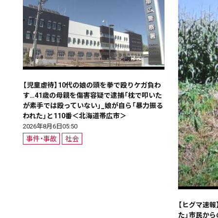
【児童虐待】10代の娘の頭を拳で殴りケガ負わ
す…41歳の母親を傷害容疑で逮捕「枕で叩いた
が素手では殴っていない」_娘が自ら「暴力振る
われた」と110番＜北海道帯広市＞
2026年8月6日05:50
事件・事故
社会
【ヒグマ速報
た」市民か