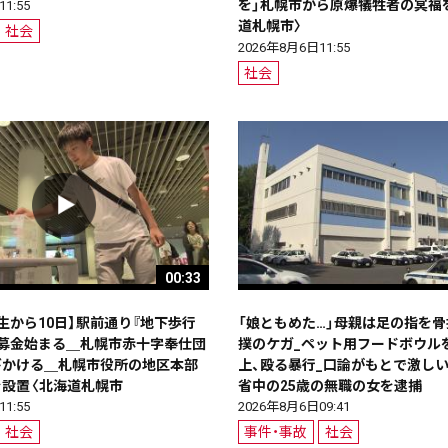
を」札幌市から原爆犠牲者の冥福
1:55
道札幌市〉
社会
2026年8月6日11:55
社会
00:33
生から10日】駅前通り『地下歩行
「娘ともめた…」母親は足の指を
頭募金始まる＿札幌市赤十字奉仕団
撲のケガ_ペット用フードボウル
びかける＿札幌市役所の地区本部
上、殴る暴行_口論がもとで激し
ニュース記事を探す
を設置〈北海道札幌市
省中の25歳の無職の女を逮捕
1:55
2026年8月6日09:41
社会
事件・事故
社会