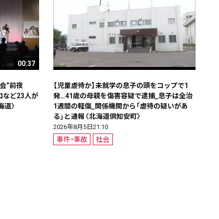
00:37
大会“前夜
【児童虐待か】未就学の息子の頭をコップで1
など23人が
発…41歳の母親を傷害容疑で逮捕_息子は全治
海道〉
1週間の軽傷_関係機関から「虐待の疑いがあ
る」と通報〈北海道倶知安町〉
2026年8月5日21:10
事件・事故
社会