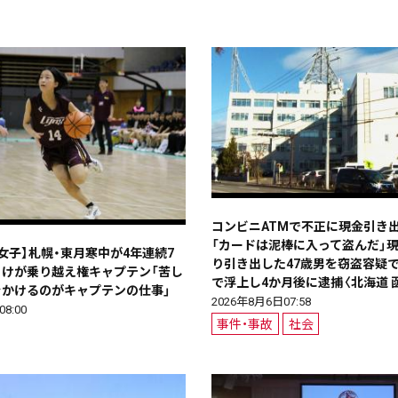
08月03日
08月02日
08月01日
07月31日
政治
道内経済
くらし・医療
エンタメ・スポーツ
道東
全道
道外
絞り込み検索
コンビニATMで不正に現金引き
「カードは泥棒に入って盗んだ」現
女子】札幌・東月寒中が4年連続7
り引き出した47歳男を窃盗容疑で
 けが乗り越え権キャプテン「苦し
で浮上し4か月後に逮捕〈北海道 
をかけるのがキャプテンの仕事」
2026年8月6日07:58
~
8:00
事件・事故
社会
地域で絞る
キーワードで