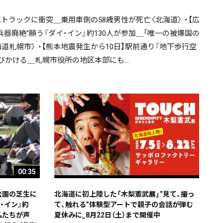
大型トラックに衝突＿乗用車側の58歳男性が死亡〈北海道〉 ・【広
兵器廃絶”願う『ダイ・イン』約130人が参加＿「唯一の被爆国の
札幌市〉 ・【熊本地震発生から10日】駅前通り『地下歩行空
びかける＿札幌市役所の地区本部にも…
00:35
公園の芝生に
北海道に初上陸した「木梨憲武展」“見て、撮っ
・イン』約
て、触れる”体験型アートで親子の会話が弾む
私たちが声
夏休みに_8月22日（土）まで開催中