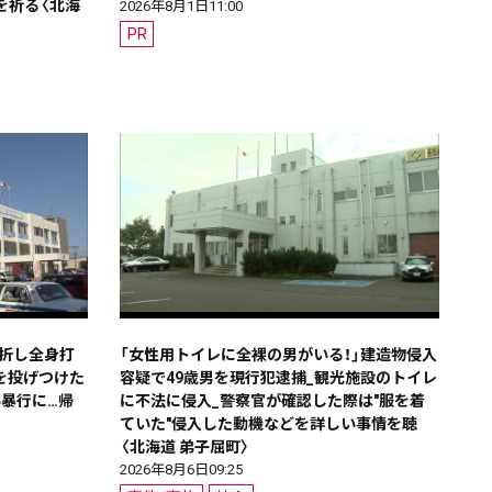
を祈る〈北海
2026年8月1日11:00
PR
骨折し全身打
「女性用トイレに全裸の男がいる！」建造物侵入
を投げつけた
容疑で49歳男を現行犯逮捕_観光施設のトイレ
い暴行に…帰
に不法に侵入_警察官が確認した際は"服を着
ていた"侵入した動機などを詳しい事情を聴
〈北海道 弟子屈町〉
2026年8月6日09:25