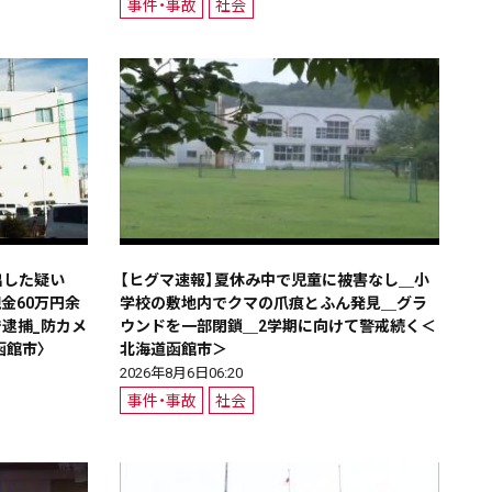
事件・事故
社会
天気
コラム・特集
出した疑い
【ヒグマ速報】夏休み中で児童に被害なし＿小
金60万円余
学校の敷地内でクマの爪痕とふん発見＿グラ
逮捕_防カメ
ウンドを一部閉鎖＿2学期に向けて警戒続く＜
函館市〉
北海道函館市＞
2026年8月6日06:20
事件・事故
社会
絞る