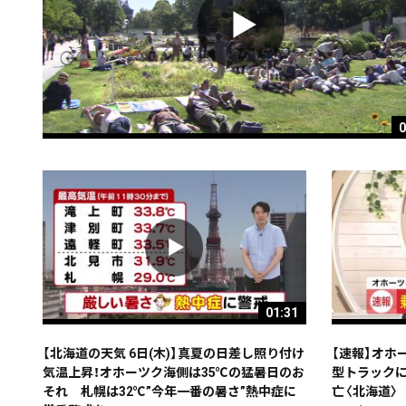
0
01:31
【北海道の天気 6日(木)】真夏の日差し照り付け
【速報】オホ
気温上昇！オホーツク海側は35℃の猛暑日のお
型トラックに
それ 札幌は32℃”今年一番の暑さ”熱中症に
亡〈北海道〉