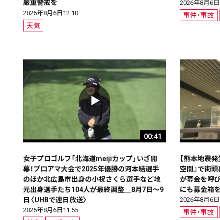
厳重警戒を
2026年8月6日1
2026年8月6日12:10
事件・事故
天気
00:41
女子プロゴルフ「北海道meijiカップ」いざ開
【熊本地震発
幕！プロアマ大会で2025年優勝の河本結選手
空間』で街
のほか北広島市出身の小祝さくら選手など地
が募金を呼
元出身選手たち104人が最終調整＿8月7日～9
にも募金箱
日〈UHBで連日放送〉
2026年8月6日1
2026年8月6日11:55
事件・事故