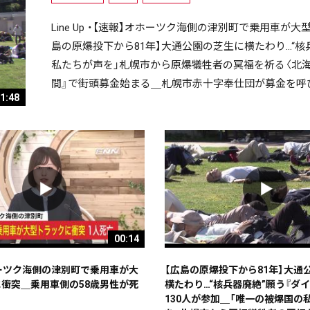
Line Up ・【速報】オホーツク海側の津別町で乗用車が
島の原爆投下から81年】大通公園の芝生に横たわり…“核
私たちが声を」札幌市から原爆犠牲者の冥福を祈る〈北海道
間』で街頭募金始まる＿札幌市赤十字奉仕団が募金を呼
1:48
00:14
ーツク海側の津別町で乗用車が大
【広島の原爆投下から81年】大通
衝突＿乗用車側の58歳男性が死
横たわり…“核兵器廃絶”願う『ダイ
130人が参加＿「唯一の被爆国の