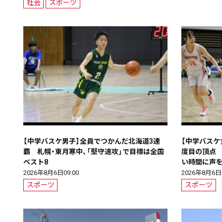
配信日
きのう
08月04日
社会
スポーツ
カテゴリ
事件・事故
社会
エリア
道北
道央
道南
【中学バスケ男子】全員でつかんだ北海道3連
【中学バスケ
覇 札幌・東月寒中、「堅守速攻」で目標は全国
度目の頂点
期間を絞る
ベスト8
い時間に声
2026年8月6日09:00
2026年8月6日0
スポーツ
スポーツ
カテゴリで絞る