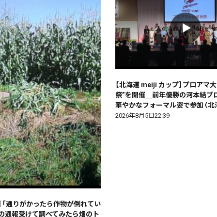
検索
【北海道 meiji カップ】プロアマ
祭”を開催＿前年優勝の河本結プロ
華やかなフォーマル姿で参加〈北
2026年8月5日22:39
】「通りがかったら作物が倒れてい
らの通報受けて調べてみたら畑のト