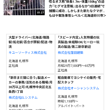
唸るオス熊"体長1.7m・体重150kg"の迫
力『ヒグマ注意報』出るなか"3日連続"で
捕獲に成功…しかしまた新たなクマが…
01:27
もはや緊急事態レベル＜北海道砂川市＞
大型ドライバー/北海道/篠路
「スピード内定」人気特撮の玩
駅/拓北駅/百合が原駅/配送・物
具製造/未経験OK/ヒーロー玩
流
具の製造/第二新卒歓迎
キユーソーティス株式会社
株式会社窪田建築
北海道 札幌市
北海道 札幌市
正社員
月給29万7,000円～65万円
正社員
「新卒まだ間に合う」製造メー
軽自動車でヨシケイの販売・宅
カーの事務/活気のある職場/月
配スタッフ
30万以上可/札幌市中央区北五
株式会社オーシャンシステム
条西1丁目
北海道 札幌市
株式会社ELシステム
時給1,150円～
北海道 札幌市
アルバイト・パート