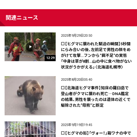
関連ニュース
2025年9月29日20:50
⬜【ヒグマに襲われた緊迫の瞬間】5秒間
にらみ合いの後、左前足で男性の顔をめ
がけて攻撃…フンから“餌不足”の実態
12:29
「中身は草が8割…山の中に食べ物がない
状況がうかがえる」〈北海道札幌市〉
2025年8月20日05:40
⬜【北海道ヒグマ事件】知床の羅臼岳で
登山者がクマに襲われ死亡―DNA鑑定
の結果、男性を襲ったのは遺体の近くで
駆除された"母熊"と断定
2025年9月19日19:45
⬜【ヒグマの街】「ヴォー！」箱ワナの中で