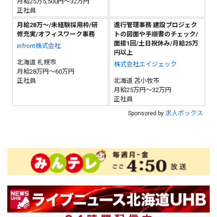
月給25万5,500円～32万円
正社員
月給28万～/未経験採用枠/研
進行管理事務 建設プロジェク
修充実/オフィスワーク事務
トの図面や手順書のチェック/
面接1回/土日祝休み/月給25万
infront株式会社
円以上
北海道 札幌市
株式会社エイジェック
月給28万円～60万円
正社員
北海道 苫小牧市
月給25万円～32万円
正社員
求人ボックス
Sponsored by