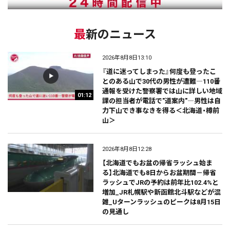
最新のニュース
2026年8月8日13:10
『道に迷ってしまった』何度も登ったこ
とのある山で30代の男性が遭難―110番
通報を受けた警察署では山に詳しい地域
01:12
課の担当者が電話で"道案内"―男性は自
力下山でき事なきを得る＜北海道・樽前
山＞
2026年8月8日12:28
【北海道でもお盆の帰省ラッシュ始ま
る】北海道でも8日からお盆期間－帰省
ラッシュでJRの予約は前年比102.4%と
増加_JR札幌駅や新函館北斗駅などが混
雑_Uターンラッシュのピークは8月15日
の見通し