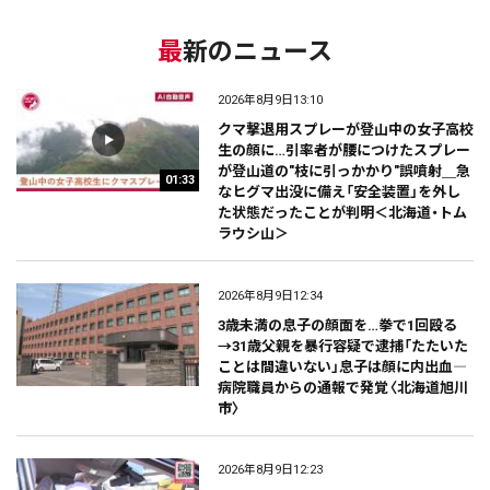
最新のニュース
2026年8月9日13:10
クマ撃退用スプレーが登山中の女子高校
生の顔に…引率者が腰につけたスプレー
が登山道の"枝に引っかかり"誤噴射＿急
01:33
なヒグマ出没に備え「安全装置」を外し
た状態だったことが判明＜北海道・トム
ラウシ山＞
2026年8月9日12:34
3歳未満の息子の顔面を…拳で1回殴る
→31歳父親を暴行容疑で逮捕「たたいた
ことは間違いない」息子は顔に内出血―
病院職員からの通報で発覚〈北海道旭川
市〉
2026年8月9日12:23