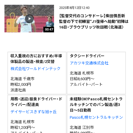
2025年8月12日12:40
【監督交代のコンサドーレ】柴田慎吾新
監督の下で初練習“J1復帰へ始動”初陣は
16日・ブラウブリッツ秋田戦〈北海道〉
00:47
収入重視の方におすすめ/半導
タクシードライバー
体製品の製造・検査/2交替
アカツキ交通株式会社
株式会社ワールドインテック
北海道 札幌市
北海道 千歳市
日給8,600円～
時給2,000円
アルバイト・パート
派遣社員
用務・送迎/昼食ドライバー・ド
未経験OK!Pasco札幌セントラ
ライバー/配達員
ルキッチンでのパン製造/週3
日～5日勤務
デイサービスきずな旭ヶ丘
Pasco札幌セントラルキッチン
北海道 札幌市
時給1,200円～
北海道 江別市