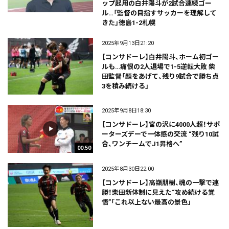
ップ起用の白井陽斗が2試合連続ゴー
ル…「監督の目指すサッカーを理解して
きた」徳島1-2札幌
2025年9月13日21:20
【コンサドーレ】白井陽斗、ホーム初ゴー
ルも…痛恨の2人退場で1-5逆転大敗 柴
田監督「顔をあげて、残り9試合で勝ち点
3を積み続ける」
2025年9月8日18:30
【コンサドーレ】宮の沢に4000人超！サポ
ーターズデーで一体感の交流 “残り10試
合、ワンチームでJ1昇格へ”
00:50
2025年8月30日22:00
【コンサドーレ】高嶺朋樹、魂の一撃で連
勝！柴田新体制に見えた“攻め続ける覚
悟”「これ以上ない最高の景色」