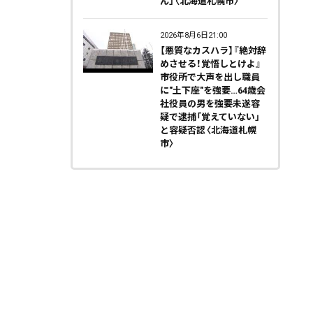
ん」〈北海道札幌市〉
2026年8月6日21:00
【悪質なカスハラ】『絶対辞
めさせる！覚悟しとけよ』
市役所で大声を出し職員
に"土下座"を強要…64歳会
社役員の男を強要未遂容
疑で逮捕「覚えていない」
と容疑否認〈北海道札幌
市〉