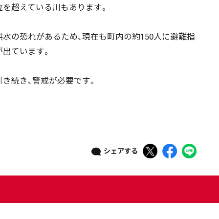
位を超えている川もあります。
ニュース記事を探す
水の恐れがあるため、現在も町内の約150人に避難指
が出ています。
08月04日
08月03日
08月02日
08月01日
き続き、警戒が必要です。
政治
道内経済
くらし・医療
エンタメ・スポーツ
道東
全道
道外
シェアする
絞り込み検索