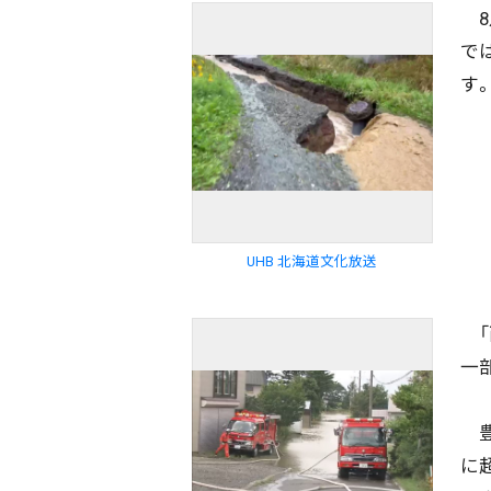
8
で
す
UHB 北海道文化放送
「
一
豊
に