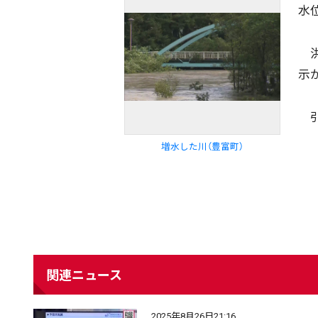
水
洪
示
配信日
きのう
08月05日
引
増水した川（豊富町）
カテゴリ
事件・事故
社会
エリア
道北
道央
道南
関連ニュース
2025年8月26日21:16