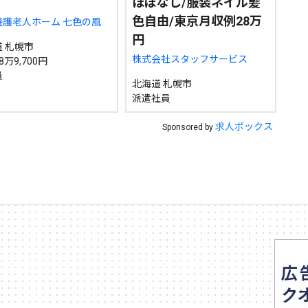
ほぼなし/服装ネイル髪
色自由/東京月収例28万
養護老人ホーム 七色の風
円
 札幌市
株式会社スタッフサービス
8万9,700円
員
北海道 札幌市
派遣社員
求人ボックス
Sponsored by