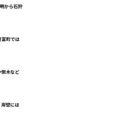
未明から石狩
絞る
豊富町では
や倒木など
、岸壁には