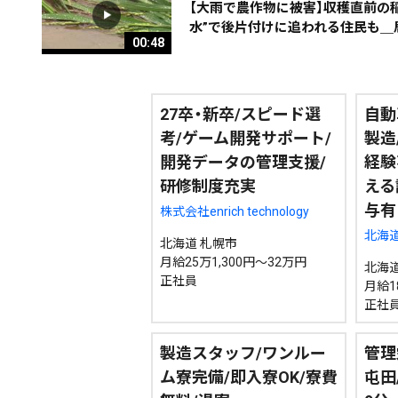
【大雨で農作物に被害】収穫直前の
水”で後片付けに追われる住民も＿
00:48
27卒・新卒/スピード選
自動
考/ゲーム開発サポート/
製造
開発データの管理支援/
経験
研修制度充実
える
与有
株式会社enrich technology
北海
北海道 札幌市
月給25万1,300円～32万円
北海道
正社員
月給18
正社
製造スタッフ/ワンルー
管理
ム寮完備/即入寮OK/寮費
屯田