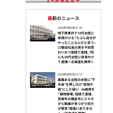
最新のニュース
2026年8月6日21:20
地下鉄車内で10代女性に
体液かける『たぶん自分が
やったことなんだと思う』
27歳会社員の男を不同意
わいせつ容疑で逮捕_7月
にも20代女性に体液かけ
て逮捕＜北海道札幌市＞
2026年8月6日21:10
面識ある女性の水筒に"下
半身"を押し付け"使用不
能"にした疑い…66歳男を
『器物損壊』容疑で逮捕…
別事件の捜査中にスマホ
から動画が見つかり犯行
が発覚「間違いありませ