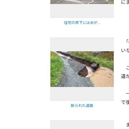
に
住宅の床下には水が…
「
い
こ
道
一
で
削られた道路
ま