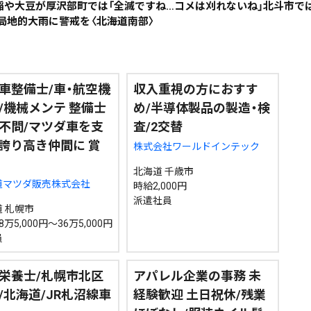
稲や大豆が厚沢部町では「全滅ですね…コメは刈れないね」北斗市で
局地的大雨に警戒を〈北海道南部〉
車整備士/車・航空機
収入重視の方におすす
/機械メンテ 整備士
め/半導体製品の製造・検
不問/マツダ車を支
査/2交替
誇り高き仲間に 賞
株式会社ワールドインテック
北海道 千歳市
道マツダ販売株式会社
時給2,000円
派遣社員
 札幌市
万5,000円～36万5,000円
員
栄養士/札幌市北区
アパレル企業の事務 未
/北海道/JR札沼線車
経験歓迎 土日祝休/残業