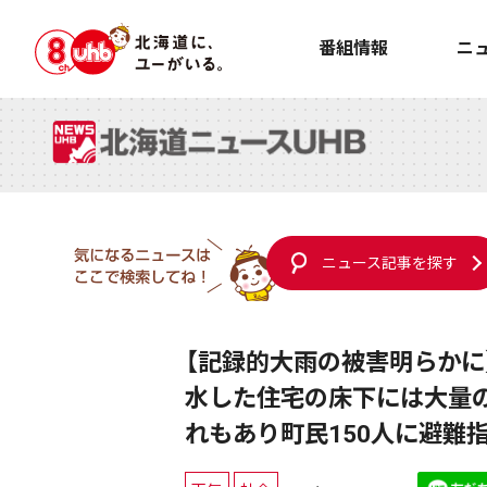
番組情報
ニ
ニュース記事を探す
【記録的大雨の被害明らかに】
水した住宅の床下には大量
れもあり町民150人に避難