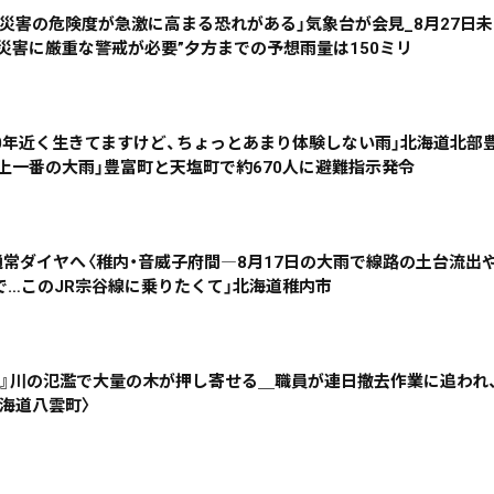
雨災害の危険度が急激に高まる恐れがある」気象台が会見_8月27日
災害に厳重な警戒が必要”夕方までの予想雨量は150ミリ
~
地域で絞る
キーワードで
70年近く生きてますけど、ちょっとあまり体験しない雨」北海道北部
測史上一番の大雨」豊富町と天塩町で約670人に避難指示発令
検索
通常ダイヤへ〈稚内・音威子府間―8月17日の大雨で線路の土台流出
で…このJR宗谷線に乗りたくて」北海道稚内市
木』川の氾濫で大量の木が押し寄せる＿職員が連日撤去作業に追われ
海道八雲町〉