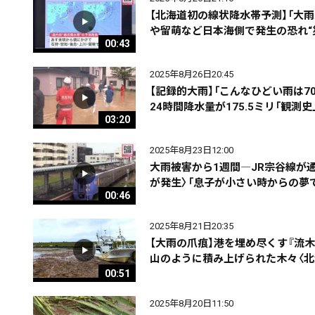
期間を絞る
【北海道初の線状降水帯予測】「大
や留萌など日本海側で発生の恐れ“
00:43
カテゴリで絞る
2025年8月26日20:45
【記録的大雨】「こんなひどい雨は
24時間降水量が175.5ミリ「観
03:20
2025年8月23日12:00
大雨被害から1週間―JR宗谷線が
が発生〉「息子が小さい時からの夢
00:46
2025年8月21日20:35
【大雨の爪痕】港を埋め尽くす『流
山のように積み上げられた木々〈北
00:51
2025年8月20日11:50