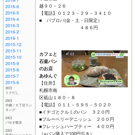
越９０－２６
2016-6
【電話】０１２３－２９－３４１０
2016-5
2016-4
■ パブロバ(金・土・日限定）
2016-3
４８６円
2016-2
2016-1
2015-12
2015-11
カフェと
2015-10
石釜パン
2015-9
のお店
2015-8
あゆんぐ
2015-7
2015-6
【住所】
30日
札幌市南
トクだし
区砥山１８０－８
29日
【電話】０１１－５９５－５０２０
中継／５丁目ラン
キング
■イチゴとクルミのパン ３２０円
24日
■ブルーベリーデニッシュ ２００円
パセオ散歩
■フレッシュハーブティー ４００円
23日
（※パン購入で100円引き）
気楽にジャーニー