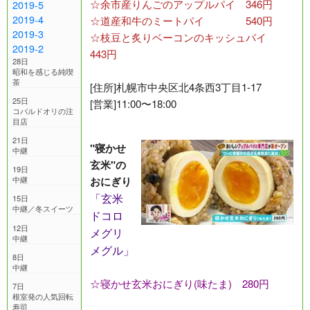
☆余市産りんごのアップルパイ 346円
2019-5
2019-4
☆道産和牛のミートパイ 540円
2019-3
☆枝豆と炙りベーコンのキッシュパイ
2019-2
443円
28日
昭和を感じる純喫
茶
[住所]札幌市中央区北4条西3丁目1-17
25日
[営業]11:00〜18:00
コバルドオリの注
目店
21日
"寝かせ
中継
玄米"の
19日
おにぎり
中継
「玄米
15日
中継／冬スイーツ
ドコロ
12日
メグリ
中継
メグル」
8日
中継
☆寝かせ玄米おにぎり(味たま) 280円
7日
根室発の人気回転
寿司