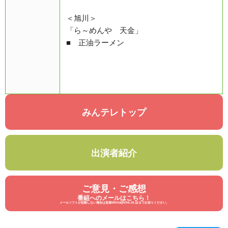
＜旭川＞
「ら～めんや 天金」
■ 正油ラーメン
みんテレトップ
出演者紹介
ご意見・ご感想
番組へのメールはこちら！
メールソフトが起動しない場合は直接minna@uhb.co.jpまでお送りください。