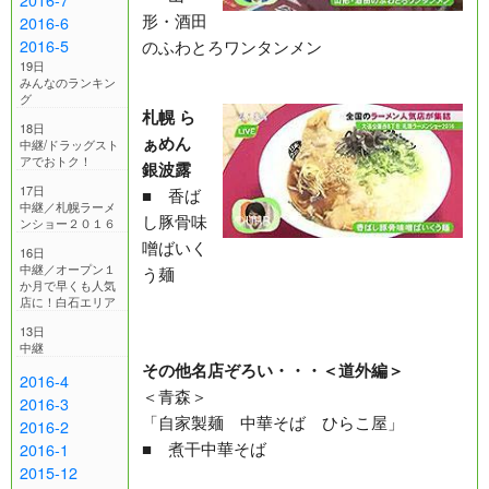
形・酒田
2016-6
のふわとろワンタンメン
2016-5
19日
みんなのランキン
グ
札幌 ら
18日
ぁめん
中継/ドラッグスト
アでおトク！
銀波露
17日
■ 香ば
中継／札幌ラーメ
し豚骨味
ンショー２０１６
噌ばいく
16日
中継／オープン１
う麺
か月で早くも人気
店に！白石エリア
13日
中継
その他名店ぞろい・・・＜道外編＞
2016-4
＜青森＞
2016-3
「自家製麺 中華そば ひらこ屋」
2016-2
■ 煮干中華そば
2016-1
2015-12