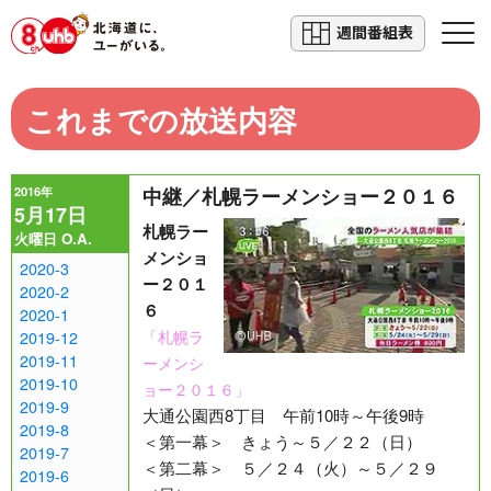
週間番組表
これまでの放送内容
2016年
中継／札幌ラーメンショー２０１６
5月17日
札幌ラー
火曜日 O.A.
メンショ
2020-3
ー２０１
2020-2
６
2020-1
「札幌ラ
2019-12
2019-11
ーメンシ
2019-10
ョー２０１６」
2019-9
大通公園西8丁目 午前10時～午後9時
2019-8
＜第一幕＞ きょう～５／２２（日）
2019-7
＜第二幕＞ ５／２４（火）～５／２９
2019-6