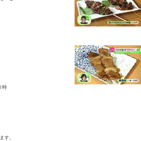
０時
ます。