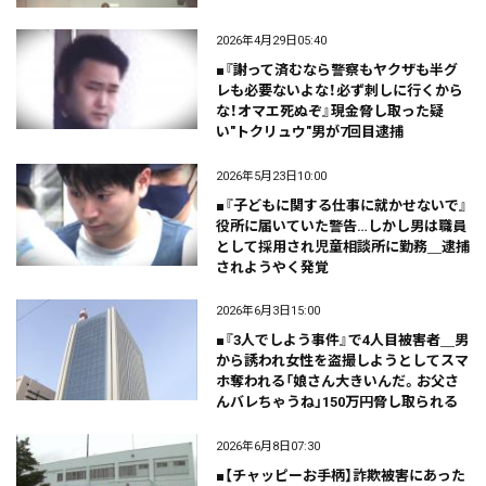
2026年4月29日05:40
■『謝って済むなら警察もヤクザも半グ
レも必要ないよな！必ず刺しに行くから
な！オマエ死ぬぞ』現金脅し取った疑
い"トクリュウ"男が7回目逮捕
2026年5月23日10:00
■『子どもに関する仕事に就かせないで』
役所に届いていた警告…しかし男は職員
として採用され児童相談所に勤務＿逮捕
されようやく発覚
2026年6月3日15:00
■『3人でしよう事件』で4人目被害者＿男
から誘われ女性を盗撮しようとしてスマ
ホ奪われる「娘さん大きいんだ。お父さ
んバレちゃうね」150万円脅し取られる
2026年6月8日07:30
■【チャッピーお手柄】詐欺被害にあった