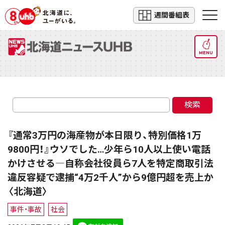
週間番組表
MENU
検索
『通常3万円の海産物が本日限り、特別価格1万
9800円！』ウソでした…少年ら10人以上使い電話
かけさせる―自称会社役員ら7人を特定商取引法
違反容疑で逮捕“4万2千人”から9億円超を売上か
〈北海道〉
事件・事故
社会