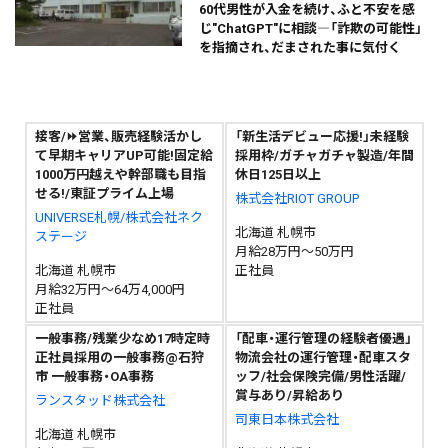
60代男性が入金を続け、ふと不安を感
じ"ChatGPT"に相談―「詐欺の可能性」
を指摘され、だまされた事に気付く
接客/⏩️営業、販売経験活かし
「新生活デビュー応援!」未経験
て早期キャリアUP可能!固定給
採用枠/ガチャガチャ製造/年間
1000万円越えや幹部職も目指
休日125日以上
せる!/東証プライム上場
株式会社RIOT GROUP
UNIVERSE札幌/株式会社ネク
北海道 札幌市
ステージ
月給28万円～50万円
北海道 札幌市
正社員
月給32万円～64万4,000円
正社員
一般事務/残業少なめ17時定時
「配車・運行管理の経験者優遇」
正社員採用の一般事務@石狩
物流会社の運行管理・配車スタ
市 一般事務・OA事務
ッフ/社会保険完備/男性活躍/
賞与あり/昇給あり
ランスタッド株式会社
司東日本株式会社
北海道 札幌市