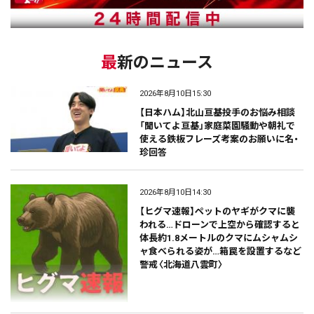
最新のニュース
2026年8月10日15:30
【日本ハム】北山亘基投手のお悩み相談
「聞いてよ亘基」家庭菜園騒動や朝礼で
使える鉄板フレーズ考案のお願いに名・
珍回答
2026年8月10日14:30
【ヒグマ速報】ペットのヤギがクマに襲
われる…ドローンで上空から確認すると
体長約1.8メートルのクマにムシャムシ
ャ食べられる姿が…箱罠を設置するなど
警戒〈北海道八雲町〉