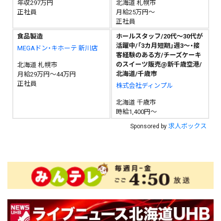
年収297万円
北海道 札幌市
正社員
月給25万円～
正社員
食品製造
ホールスタッフ/20代～30代が
活躍中/「3カ月短期」週3～・接
MEGAドン・キホーテ 新川店
客経験のある方/チーズケーキ
のスイーツ販売@新千歳空港/
北海道 札幌市
北海道/千歳市
月給29万円～44万円
正社員
株式会社ディンプル
北海道 千歳市
時給1,400円～
求人ボックス
Sponsored by