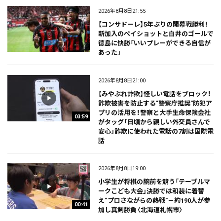
2026年8月8日21:55
【コンサドーレ】5年ぶりの開幕戦勝利！
新加入のペイショットと白井のゴールで
徳島に快勝「いいプレーができる自信が
あった」
2026年8月8日21:00
【みやぶれ詐欺】怪しい電話をブロック！
詐欺被害を防止する"警察庁推奨"防犯ア
プリの活用を！警察と大手生命保険会社
03:59
がタッグ「日頃から親しい外交員さんで
安心」詐欺に使われた電話の7割は国際電
話
2026年8月8日19:00
小学生が将棋の腕前を競う「テーブルマ
ークこども大会」決勝では和装に着替
え“プロさながらの熱戦”－約190人が参
00:41
加し真剣勝負〈北海道札幌市〉