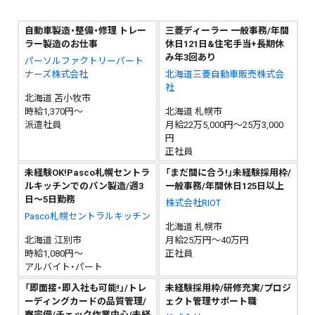
自動車製造・整備・修理 トレー
三菱ディーラー 一般事務/年間
ラー製造のお仕事
休日121日&住宅手当+長期休
み年3回あり
パーソルファクトリーパート
ナーズ株式会社
北海道三菱自動車販売株式会
社
北海道 苫小牧市
時給1,370円～
北海道 札幌市
派遣社員
月給22万5,000円～25万3,000
円
正社員
未経験OK!Pasco札幌セントラ
「まだ間に合う!」未経験採用枠/
ルキッチンでのパン製造/週3
一般事務/年間休日125日以上
日～5日勤務
株式会社RIOT
Pasco札幌セントラルキッチン
北海道 札幌市
北海道 江別市
月給25万円～40万円
時給1,080円～
正社員
アルバイト・パート
「即面接・即入社も可能!」/トレ
未経験採用枠/研修充実/プロジ
ーディングカードの品質管理/
ェクト管理サポート職
寮完備/チェック作業中心/未経