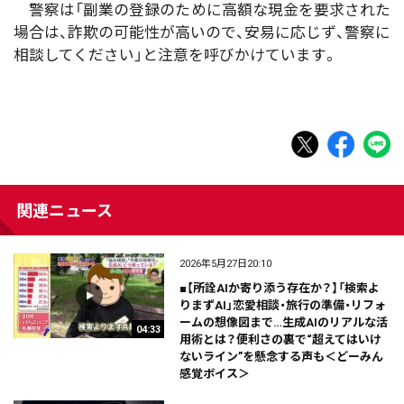
警察は「副業の登録のために高額な現金を要求された
場合は、詐欺の可能性が高いので、安易に応じず、警察に
相談してください」と注意を呼びかけています。
関連ニュース
2026年5月27日20:10
■【所詮AIか寄り添う存在か？】「検索よ
りまずAI」恋愛相談・旅行の準備・リフォ
ームの想像図まで…生成AIのリアルな活
04:33
用術とは？便利さの裏で“超えてはいけ
ないライン”を懸念する声も＜どーみん
感覚ボイス＞