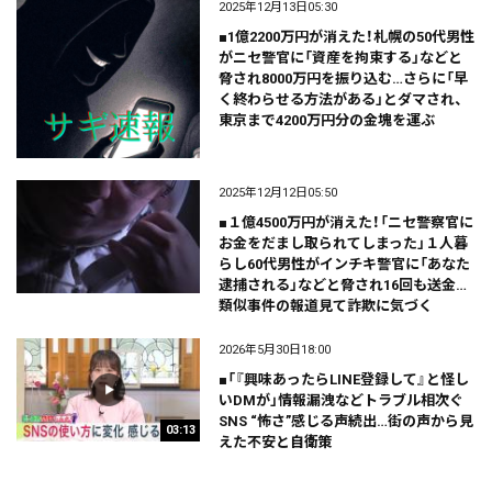
2025年12月13日05:30
■1億2200万円が消えた！札幌の50代男性
がニセ警官に「資産を拘束する」などと
脅され8000万円を振り込む…さらに「早
く終わらせる方法がある」とダマされ、
東京まで4200万円分の金塊を運ぶ
2025年12月12日05:50
■１億4500万円が消えた！「ニセ警察官に
お金をだまし取られてしまった」１人暮
らし60代男性がインチキ警官に「あなた
逮捕される」などと脅され16回も送金…
類似事件の報道見て詐欺に気づく
2026年5月30日18:00
■「『興味あったらLINE登録して』と怪し
いDMが」情報漏洩などトラブル相次ぐ
SNS “怖さ”感じる声続出…街の声から見
03:13
えた不安と自衛策