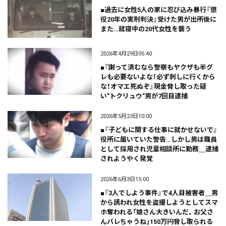
■過去に女性5人の家に忍び込み暴行『懲
役20年の実刑判決』受けた男が出所後に
また…就寝中の20代女性を襲う
2026年4月29日05:40
■『謝って済むなら警察もヤクザも半グ
レも必要ないよな！必ず刺しに行くから
な！オマエ死ぬぞ』現金脅し取った疑
い"トクリュウ"男が7回目逮捕
2026年5月23日10:00
■『子どもに関する仕事に就かせないで』
役所に届いていた警告…しかし男は職員
として採用され児童相談所に勤務＿逮捕
されようやく発覚
2026年6月3日15:00
■『3人でしよう事件』で4人目被害者＿男
から誘われ女性を盗撮しようとしてスマ
ホ奪われる「娘さん大きいんだ。お父さ
んバレちゃうね」150万円脅し取られる