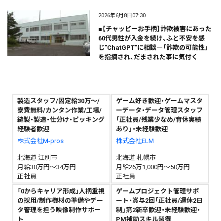
2026年6月8日07:30
■【チャッピーお手柄】詐欺被害にあった
60代男性が入金を続け、ふと不安を感
じ"ChatGPT"に相談―「詐欺の可能性」
を指摘され、だまされた事に気付く
製造スタッフ/固定給30万～/
ゲーム好き歓迎・ゲームマスタ
寮費無料/カンタン作業/工場/
ーデータ・データ管理スタッフ
縫製・製造・仕分け・ピッキング
「正社員/残業少なめ/育休実績
経験者歓迎
あり」・未経験歓迎
株式会社M-pros
株式会社ELM
北海道 江別市
北海道 札幌市
月給30万円～34万円
月給26万1,000円～50万円
正社員
正社員
「0からキャリア形成」人柄重視
ゲームプロジェクト管理サポ
の採用/制作機材の準備やデー
ート・賞与2回「正社員/週休2日
タ管理を担う映像制作サポー
制」第2新卒歓迎・未経験歓迎・
ト
PM補助スキル習得