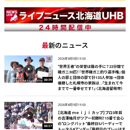
最新のニュース
2026年8月9日19:00
”世界王者”の栄誉は誰の手に？22分間で
磯ガニ30匹！『世界磯ガニ釣り選手権』個
人の部と団体の部で計133人参加→団体
00:39
優勝した札幌市の家族は…「生まれて今
までで一番幸せです！」〈北海道留萌市〉
2026年8月9日19:00
【北海道 ｍｅｉｊｉ カップ】プロ3年目
の吉澤柚月がツアー初勝利！15番で会心
の"ロングパット"最終日5バーディーで
00:37
トータル8アンダー「最終日のプレーはす