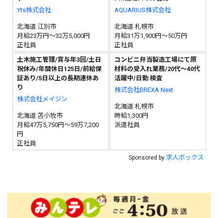
Yts株式会社
AQUARIUS株式会社
北海道 江別市
北海道 札幌市
月給23万円～32万5,000円
月給31万1,900円～50万円
正社員
正社員
土木施工管理/賞与年3回/土日
コンビニ弁当製造工場にて原
祝休み/年間休日125日/前給保
材料の受入れ業務/20代～40代
証あり/5日以上の長期連休あ
活躍中/日勤 検査
り
株式会社BREXA Next
株式会社メイジン
北海道 札幌市
北海道 苫小牧市
時給1,300円
月給47万5,750円～59万7,200
派遣社員
円
正社員
求人ボックス
Sponsored by