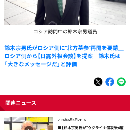
ロシア訪問中の鈴木宗男議員
鈴木宗男氏がロシア側に"北方墓参"再開を要請＿
ロシア側から【日露外相会談】を提案―鈴木氏は
「大きなメッセージだ」と評価
関連ニュース
2026年5月4日21:15
🔲【鈴木宗男氏が"ウクライナ侵攻後4度