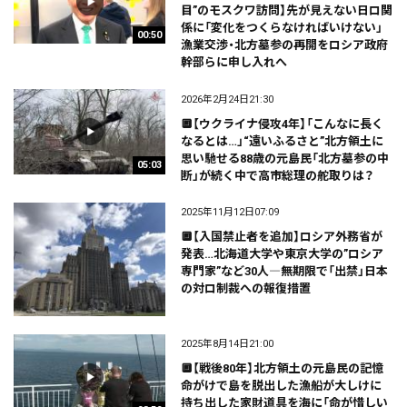
目”のモスクワ訪問】先が見えない日ロ関
係に「変化をつくらなければいけない」
00:50
漁業交渉・北方墓参の再開をロシア政府
幹部らに申し入れへ
2026年2月24日21:30
🔲【ウクライナ侵攻4年】「こんなに長く
なるとは…」“遠いふるさと”北方領土に
思い馳せる88歳の元島民「北方墓参の中
05:03
断」が続く中で高市総理の舵取りは？
2025年11月12日07:09
🔲【入国禁止者を追加】ロシア外務省が
発表…北海道大学や東京大学の”ロシア
専門家”など30人―無期限で「出禁」日本
の対ロ制裁への報復措置
2025年8月14日21:00
🔲【戦後80年】北方領土の元島民の記憶
命がけで島を脱出した漁船が大しけに
持ち出した家財道具を海に「命が惜しい