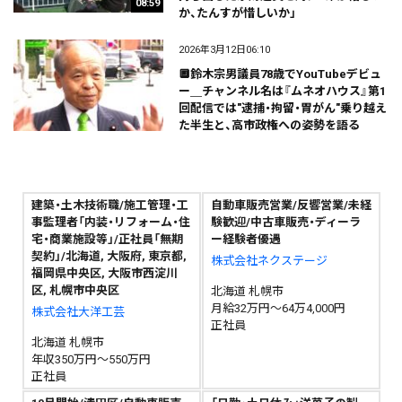
08:59
か、たんすが惜しいか」
2026年3月12日06:10
🔲鈴木宗男議員78歳でYouTubeデビュ
ー＿チャンネル名は『ムネオハウス』第1
回配信では"逮捕・拘留・胃がん"乗り越え
た半生と、高市政権への姿勢を語る
建築・土木技術職/施工管理・工
自動車販売営業/反響営業/未経
事監理者「内装・リフォーム・住
験歓迎/中古車販売・ディーラ
宅・商業施設等」/正社員「無期
ー経験者優遇
契約」/北海道, 大阪府, 東京都,
株式会社ネクステージ
福岡県中央区, 大阪市西淀川
区, 札幌市中央区
北海道 札幌市
月給32万円～64万4,000円
株式会社大洋工芸
正社員
北海道 札幌市
年収350万円～550万円
正社員