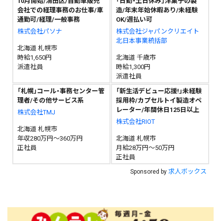
10月開始/清田区/自動車販売
「日勤・土日休み」洋菓子の製
会社での経理事務のお仕事/車
造/年末年始休暇あり/未経験
通勤可/経理/一般事務
OK/週払い可
株式会社パソナ
株式会社ジャパンクリエイト
北日本事業統括部
北海道 札幌市
時給1,650円
北海道 千歳市
派遣社員
時給1,300円
派遣社員
「札幌」コール・事務センター管
「新生活デビュー応援!」未経験
理者/その他サービス系
採用枠/カプセルトイ製造オペ
レーター/年間休日125日以上
株式会社TMJ
株式会社RIOT
北海道 札幌市
年収280万円～360万円
北海道 札幌市
正社員
月給28万円～50万円
正社員
求人ボックス
Sponsored by