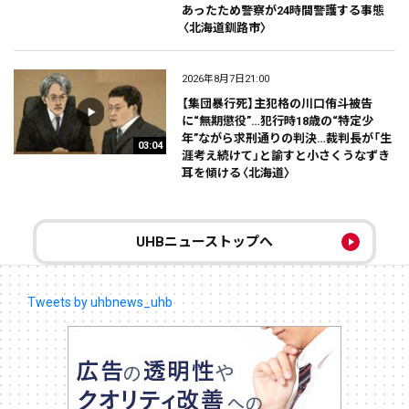
あったため警察が24時間警護する事態
〈北海道釧路市〉
2026年8月7日21:00
【集団暴行死】主犯格の川口侑斗被告
に“無期懲役”…犯行時18歳の“特定少
年”ながら求刑通りの判決…裁判長が「生
03:04
涯考え続けて」と諭すと小さくうなずき
耳を傾ける〈北海道〉
UHBニューストップへ
Tweets by uhbnews_uhb