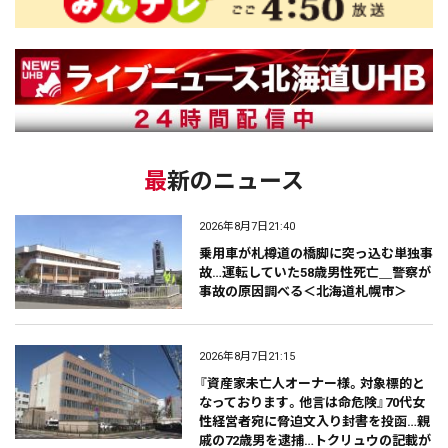
最新のニュース
2026年8月7日21:40
乗用車が札樽道の橋脚に突っ込む単独事
故…運転していた58歳男性死亡＿警察が
事故の原因調べる＜北海道札幌市＞
2026年8月7日21:15
『資産家未亡人オーナー様。対象標的と
なっております。他言は命危険』70代女
性経営者宛に脅迫文入り封書を投函…親
戚の72歳男を逮捕…トクリュウの記載が