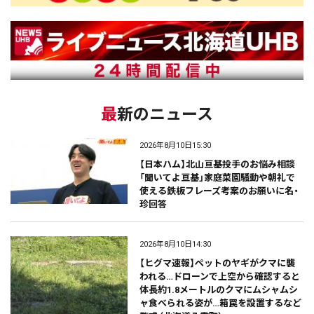
最新のニュース
2026年8月10日15:30
【日本ハム】北山亘基投手のお悩み相談
「聞いてよ亘基」家庭菜園騒動や朝礼で
使える鉄板フレーズ考案のお願いに名・
珍回答
2026年8月10日14:30
【ヒグマ速報】ペットのヤギがクマに襲
われる…ドローンで上空から確認すると
体長約1.8メートルのクマにムシャムシ
ャ食べられる姿が…箱罠を設置するなど