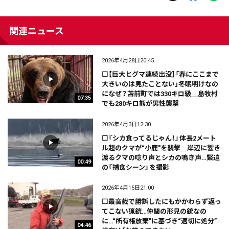
関連ニュース
2026年4月28日20:45
⬜【巨大ヒグマ連続出没】「春にここまで
大きいのは見たことない」冬眠明けなの
になぜ？苫前町では330キロ級＿島牧村
07:35
でも280キロ熊が男性襲撃
2026年4月3日12:30
⬜『シカ食ってるじゃん！』体長2メート
ル超のクマが“小鹿"を襲撃＿岸辺に響き
渡るクマの唸り声とシカの鳴き声…緊迫
00:49
の『捕食シーン』を撮影
2026年4月15日21:00
⬜最高裁で勝訴したにもかかわらず返っ
てこない猟銃…仲間の形見の銃なの
に…“所有権放棄”に基づき“適切に処分”
04:46