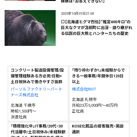
検察は「お答えできない」
2025年10月31日21:00
⬜【北海道ヒグマ烈伝】“推定400キロ”の
巨大なクマが苫前町に出没―語り継がれ
る伝説の巨大熊とハンターたちの歴史
コンクリート製造設備管理/設
「残り枠わずか!」未経験からで
備管理経験ある方必見!日勤×
きる一般事務/年間休日120日
土日祝休みで働きやすさ抜群
以上
パーソルファクトリーパート
株式会社RIOT
ナーズ株式会社
北海道 札幌市
北海道 千歳市
月給23万5,000円～40万円
時給1,500円～
正社員
派遣社員
「積極強化中」IT事務/20代・30
KOSE化粧品の接客販売・英語
代活躍中/土日祝休み/未経験歓
通訳