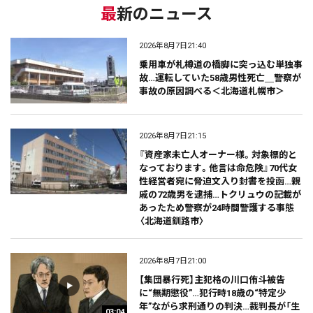
最新のニュース
2026年8月7日21:40
乗用車が札樽道の橋脚に突っ込む単独事
故…運転していた58歳男性死亡＿警察が
事故の原因調べる＜北海道札幌市＞
2026年8月7日21:15
『資産家未亡人オーナー様。対象標的と
なっております。他言は命危険』70代女
性経営者宛に脅迫文入り封書を投函…親
戚の72歳男を逮捕…トクリュウの記載が
あったため警察が24時間警護する事態
〈北海道釧路市〉
2026年8月7日21:00
【集団暴行死】主犯格の川口侑斗被告
に“無期懲役”…犯行時18歳の“特定少
年”ながら求刑通りの判決…裁判長が「生
03:04