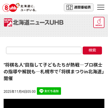
週間番組表
MENU
検索
"将棋名人"目指して子どもたちが熱戦―プロ棋士
の指導や解説も―札幌市で「将棋まつりin北海道」
開催
2025年11月4日05:00