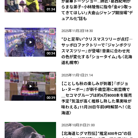
が豪華トークショー…師匠・葛西紀明か
らまな弟子・小林陵侑に指令「金4つ取っ
01:34
てきてほしい」大倉山ジャンプ競技場“デ
ュアル化”話も
2025年11月2日18:30
“ひと足早い”クリスマスツリーが点灯―
サッポロファクトリーで『ジャンボクリ
スマスツリー』が登場！音楽に合わせ光
00:34
の色が変化する「ショータイム」も〈北海
道札幌市〉
2025年11月1日21:14
【ことしも秋の楽しみが到着】『ボジョ
レ・ヌーボー』が新千歳空港に航空機で
＿セコマグループは約6万8000本を販売
00:39
予定「気温が高く推移し熟した果実味が
味わえる」11月20日午前0時解禁へ！〈北
海道〉
2025年10月31日21:00
【北海道ヒグマ烈伝】“推定400キロ”の巨