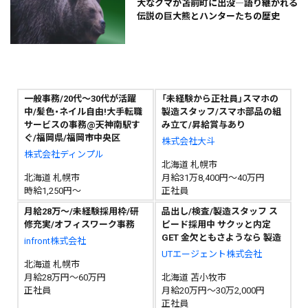
大なクマが苫前町に出没―語り継がれる
伝説の巨大熊とハンターたちの歴史
一般事務/20代～30代が活躍
「未経験から正社員」スマホの
中/髪色・ネイル自由!大手転職
製造スタッフ/スマホ部品の組
サービスの事務@天神南駅す
み立て/昇給賞与あり
ぐ/福岡県/福岡市中央区
株式会社大斗
株式会社ディンプル
北海道 札幌市
北海道 札幌市
月給31万8,400円～40万円
時給1,250円～
正社員
月給28万～/未経験採用枠/研
品出し/検査/製造スタッフ ス
修充実/オフィスワーク事務
ピード採用中 サクッと内定
GET 金欠ともさようなら 製造
infront株式会社
UTエージェント株式会社
北海道 札幌市
月給28万円～60万円
北海道 苫小牧市
正社員
月給20万円～30万2,000円
正社員