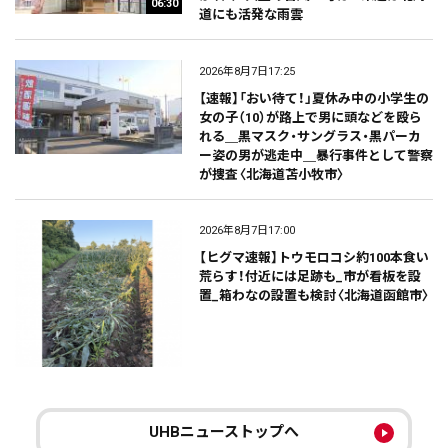
06:30
道にも活発な雨雲
2026年8月7日17:25
【速報】「おい待て！」夏休み中の小学生の
女の子（10）が路上で男に頭などを殴ら
れる＿黒マスク・サングラス・黒パーカ
ー姿の男が逃走中＿暴行事件として警察
が捜査〈北海道苫小牧市〉
2026年8月7日17:00
【ヒグマ速報】トウモロコシ約100本食い
荒らす！付近には足跡も_市が看板を設
置_箱わなの設置も検討〈北海道函館市〉
UHBニューストップへ