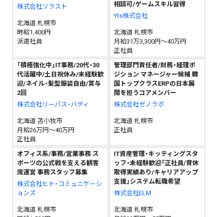
相談可/ゲームスキル習得
株式会社ソラスト
Yts株式会社
北海道 札幌市
時給1,400円
北海道 札幌市
派遣社員
月給31万3,300円～40万円
正社員
「積極強化中」IT事務/20代・30
管理部門責任者/財務・経理ポ
代活躍中/土日祝休み/未経験歓
ジション マネージャー候補 韓
迎/ネイル・髪型服装自由/賞与
国トップクラスERPの日本展
2回
開を担うコアメンバー
株式会社リーパス・バディ
株式会社ゼノラボ
北海道 苫小牧市
北海道 札幌市
月給26万円～40万円
正社員
正社員
オフィス系/事務/営業事務 ス
IT資産管理・キッティングスタ
ポーツの公式戦を支える観客
ッフ・未経験歓迎「正社員/育休
席運営 事務スタッフ募集
取得実績あり/キャリアアップ
支援」システム転職希望
株式会社ヒト・コミュニケーシ
ョンズ
株式会社ELM
北海道 札幌市
北海道 札幌市