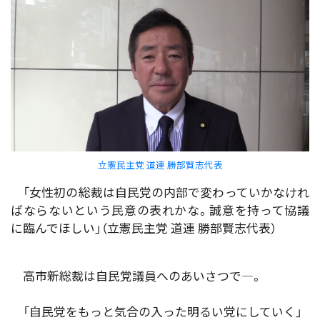
立憲民主党 道連 勝部賢志代表
「女性初の総裁は自民党の内部で変わっていかなけれ
ばならないという民意の表れかな。誠意を持って協議
に臨んでほしい」（立憲民主党 道連 勝部賢志代表）
高市新総裁は自民党議員へのあいさつで―。
「自民党をもっと気合の入った明るい党にしていく」