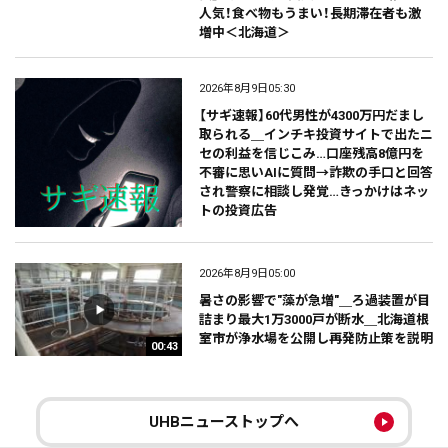
人気！食べ物もうまい！長期滞在者も激
増中＜北海道＞
2026年8月9日05:30
【サギ速報】60代男性が4300万円だまし
取られる＿インチキ投資サイトで出たニ
セの利益を信じこみ…口座残高8億円を
不審に思いAIに質問→詐欺の手口と回答
され警察に相談し発覚…きっかけはネッ
トの投資広告
2026年8月9日05:00
暑さの影響で"藻が急増"＿ろ過装置が目
詰まり最大1万3000戸が断水＿北海道根
室市が浄水場を公開し再発防止策を説明
00:43
UHBニューストップへ