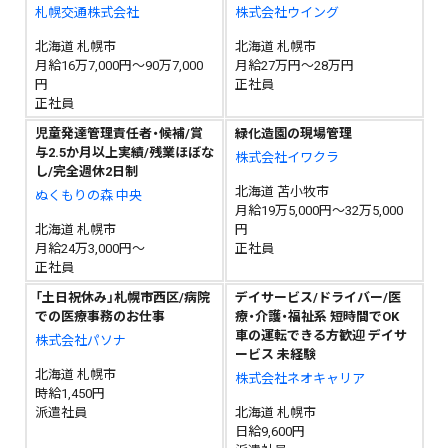
札幌交通株式会社
株式会社ウイング
北海道 札幌市
北海道 札幌市
月給16万7,000円～90万7,000
月給27万円～28万円
円
正社員
正社員
児童発達管理責任者・候補/賞
緑化造園の現場管理
与2.5か月以上実績/残業ほぼな
株式会社イワクラ
し/完全週休2日制
北海道 苫小牧市
ぬくもりの森 中央
月給19万5,000円～32万5,000
北海道 札幌市
円
月給24万3,000円～
正社員
正社員
「土日祝休み」札幌市西区/病院
デイサービス/ドライバー/医
での医療事務のお仕事
療・介護・福祉系 短時間でOK
車の運転できる方歓迎 デイサ
株式会社パソナ
ービス 未経験
北海道 札幌市
株式会社ネオキャリア
時給1,450円
派遣社員
北海道 札幌市
日給9,600円