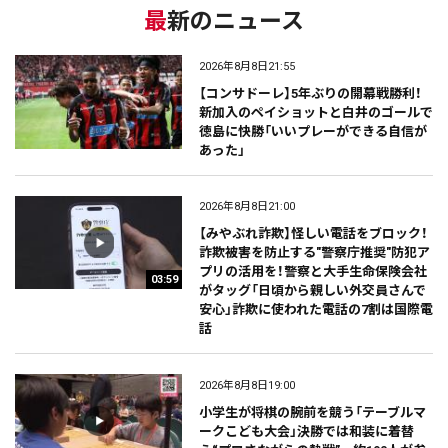
最新のニュース
2026年8月8日21:55
【コンサドーレ】5年ぶりの開幕戦勝利！
新加入のペイショットと白井のゴールで
徳島に快勝「いいプレーができる自信が
あった」
2026年8月8日21:00
【みやぶれ詐欺】怪しい電話をブロック！
詐欺被害を防止する"警察庁推奨"防犯ア
プリの活用を！警察と大手生命保険会社
03:59
がタッグ「日頃から親しい外交員さんで
安心」詐欺に使われた電話の7割は国際電
話
2026年8月8日19:00
小学生が将棋の腕前を競う「テーブルマ
ークこども大会」決勝では和装に着替