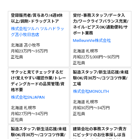
登録販売者/賞与あり/4週8休
受付・事務スタッフ/データ入
以上/調剤・ドラッグストア
力/ワークライフバランス充実/
ネイル・ピアスOK/通勤便利/サ
株式会社ツルハ ツルハドラッ
ポート業務
グ苫小牧日吉店
MeilleureVie株式会社
北海道 苫小牧市
月給23万円～35万円
北海道 札幌市
正社員
月給22万5,000円～50万円
正社員
サクッと見てチェックするだ
製造スタッフ/新生活応援/未経
け!覚えやすい確認作業/トレー
験OK/月30万～/コツコツ作業/
ディングカードの品質管理/資
工場
格不要
株式会社MONOLITH
株式会社SNJAPAN
北海道 札幌市
北海道 札幌市
月給30万円～34万円
月給27万円～34万円
正社員
正社員
製造スタッフ/新生活応援/未経
建築会社の事務スタッフ!貴方
験OK/月30万～/コツコツ作業/
にピッタリのお仕事探しは当