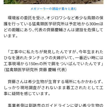
メガソーラーの建設が着々と進む
環境省の委託を受け、オジロワシなど希少な鳥類の保
護を行っている猛禽類医学研究所は予定地から300mほ
どの距離にあり、代表の齊藤慶輔さんは建設を危惧して
います。
「工事中に私たちが発見したんですが、今年生まれた
ひなを連れたタンチョウの夫婦がいて、一番近い時には
工事現場から150mの所で餌をついばんでいたんです」
（猛禽類医学研究所 齊藤 慶輔 代表）
齊藤さんは希少生物が生育する場所にもかかわらず、
しっかり現地調査がされないまま着工されたとして工
事に疑問を感じています。
事業者側は釧路市のガイドラインに従い希少生物の