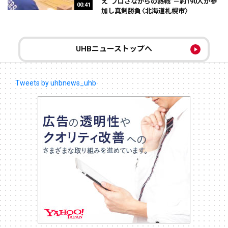
え“プロさながらの熱戦”－約190人が参
00:41
加し真剣勝負〈北海道札幌市〉
UHBニューストップへ
Tweets by uhbnews_uhb