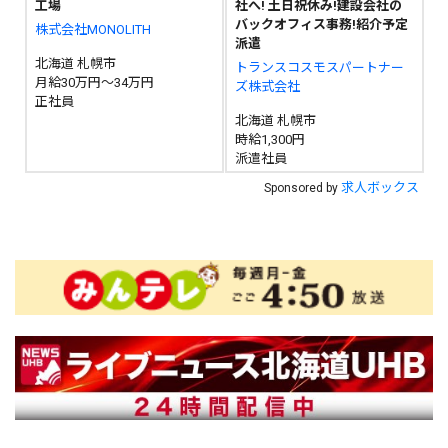
工場
社へ! 土日祝休み!建設会社の
バックオフィス事務!紹介予定
株式会社MONOLITH
派遣
北海道 札幌市
トランスコスモスパートナー
月給30万円～34万円
ズ株式会社
正社員
北海道 札幌市
時給1,300円
派遣社員
求人ボックス
Sponsored by