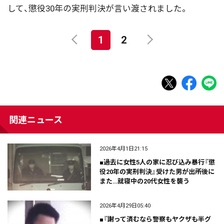
して、懲役30年の実刑判決が言い渡されました。
1
2
関連ニュース
2026年4月1日21:15
■過去に女性5人の家に忍び込み暴行『懲
役20年の実刑判決』受けた男が出所後に
また…就寝中の20代女性を襲う
2026年4月29日05:40
■『謝って済むなら警察もヤクザも半グ