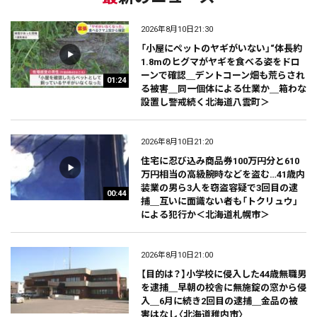
2026年8月10日21:30
「小屋にペットのヤギがいない」“体長約
1.8mのヒグマがヤギを食べる姿をドロ
ーンで確認＿デントコーン畑も荒らされ
01:24
る被害＿同一個体による仕業か＿箱わな
設置し警戒続く北海道八雲町＞
2026年8月10日21:20
住宅に忍び込み商品券100万円分と610
万円相当の高級腕時などを盗む…41歳内
装業の男ら3人を窃盗容疑で3回目の逮
00:44
捕＿互いに面識ない者も「トクリュウ」
による犯行か＜北海道札幌市＞
2026年8月10日21:00
【目的は？】小学校に侵入した44歳無職男
を逮捕＿早朝の校舎に無施錠の窓から侵
入＿6月に続き2回目の逮捕＿金品の被
害はなし〈北海道稚内市〉