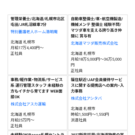
管理栄養士/北海道/札幌市北区
自動車整備士/車・航空機製造/
屯田/JR札沼線車7分
機械メンテ 整備士 経験不問/
マツダ車を支える誇り高き仲
特別養護老人ホーム清明庵
間に 賞与有
北海道 札幌市
北海道マツダ販売株式会社
月給17万4,400円～
正社員
北海道 札幌市
月給18万5,000円～36万5,000
円
正社員
事務/軽作業・物流系/サービス
福住駅近!JAF会員優待サービ
系 運行管理スタッフ 未経験の
スに関する提携店への案内・入
方もイチから育てます WEB面
力事務
接OK
株式会社アシタバ
株式会社アスカ運輸
北海道 札幌市
北海道 札幌市
時給1,500円～1,550円
月給25万円～
派遣社員
正社員
未経験OK!Pasco札幌セントラ
2027新卒採用/北海道物産の営