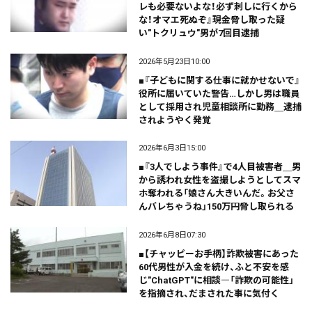
レも必要ないよな！必ず刺しに行くから
な！オマエ死ぬぞ』現金脅し取った疑
い"トクリュウ"男が7回目逮捕
2026年5月23日10:00
■『子どもに関する仕事に就かせないで』
役所に届いていた警告…しかし男は職員
として採用され児童相談所に勤務＿逮捕
されようやく発覚
2026年6月3日15:00
■『3人でしよう事件』で4人目被害者＿男
から誘われ女性を盗撮しようとしてスマ
ホ奪われる「娘さん大きいんだ。お父さ
んバレちゃうね」150万円脅し取られる
2026年6月8日07:30
■【チャッピーお手柄】詐欺被害にあった
60代男性が入金を続け、ふと不安を感
じ"ChatGPT"に相談―「詐欺の可能性」
を指摘され、だまされた事に気付く