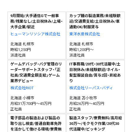
9月開始/大手通信Gで一般事
カップ麺の製造業務/未経験歓
務/残業なし/土日祝休み/上場・
迎/交通費支給/土日祝休み/車
大手企業/駅近
通勤OK/制服貸与
ヒューマンリソシア株式会社
東洋水産株式会社
北海道 札幌市
北海道 札幌市
時給1,250円
時給1,200円～
派遣社員
派遣社員
ゲームデバッグ・バグ管理のリ
IT事務職/20代・30代活躍中/土
ーダーサポートスタッフ・「正
日祝休み/未経験歓迎/ネイル・
社員/交通費全額支給」ゲーム
髪型服装自由/賞与2回・昇給あ
業界デビュー
り
株式会社RIOT
株式会社リーパス・バディ
北海道 小樽市
北海道 苫小牧市
月給31万700円～45万円
月給26万円～40万円
正社員
正社員
電子部品の製造および製品の
製造スタッフ/寮費無料/高月給
取り出し検査/普通自動車免許
30万〜/モクモク作業/20代30
を活かして働ける環境/寮費無
代活躍中/ピッキング