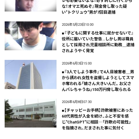
レも必要ないよな！必ず刺しに行くから
な！オマエ死ぬぞ』現金脅し取った疑
い"トクリュウ"男が7回目逮捕
2026年5月23日10:00
■『子どもに関する仕事に就かせないで』
役所に届いていた警告…しかし男は職員
として採用され児童相談所に勤務＿逮捕
されようやく発覚
2026年6月3日15:00
■『3人でしよう事件』で4人目被害者＿男
から誘われ女性を盗撮しようとしてスマ
ホ奪われる「娘さん大きいんだ。お父さ
んバレちゃうね」150万円脅し取られる
2026年6月8日07:30
■【チャッピーお手柄】詐欺被害にあった
60代男性が入金を続け、ふと不安を感
じ"ChatGPT"に相談―「詐欺の可能性」
を指摘され、だまされた事に気付く