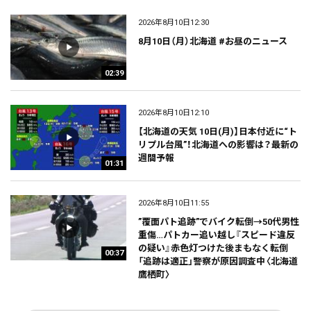
2026年8月10日12:30
8月10日（月）北海道 #お昼のニュース
02:39
2026年8月10日12:10
【北海道の天気 10日(月)】日本付近に“ト
リプル台風”！北海道への影響は？最新の
週間予報
01:31
2026年8月10日11:55
”覆面パト追跡”でバイク転倒→50代男性
重傷…パトカー追い越し『スピード違反
の疑い』赤色灯つけた後まもなく転倒
00:37
「追跡は適正」警察が原因調査中〈北海道
鷹栖町〉