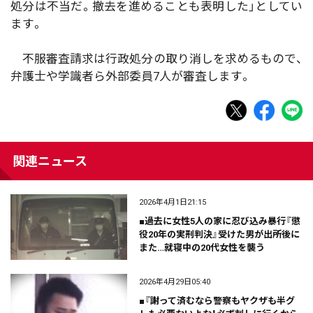
処分は不当だ。撤去を進めることも表明した」としてい
ます。
不服審査請求は行政処分の取り消しを求めるもので、
弁護士や学識者ら外部委員7人が審査します。
関連ニュース
2026年4月1日21:15
■過去に女性5人の家に忍び込み暴行『懲
役20年の実刑判決』受けた男が出所後に
また…就寝中の20代女性を襲う
2026年4月29日05:40
■『謝って済むなら警察もヤクザも半グ