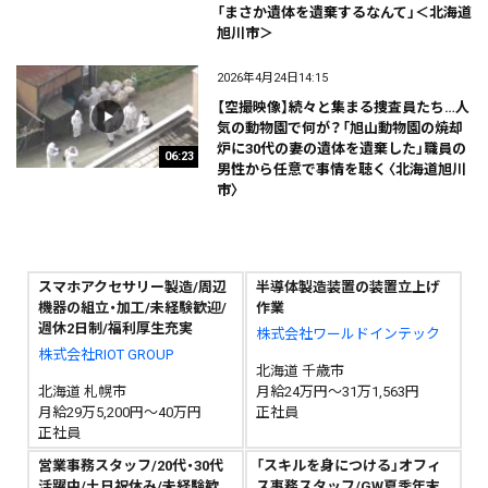
「まさか遺体を遺棄するなんて」＜北海道
旭川市＞
2026年4月24日14:15
【空撮映像】続々と集まる捜査員たち…人
気の動物園で何が？「旭山動物園の焼却
炉に30代の妻の遺体を遺棄した」職員の
06:23
男性から任意で事情を聴く〈北海道旭川
市〉
スマホアクセサリー製造/周辺
半導体製造装置の装置立上げ
機器の組立・加工/未経験歓迎/
作業
週休2日制/福利厚生充実
株式会社ワールドインテック
株式会社RIOT GROUP
北海道 千歳市
北海道 札幌市
月給24万円～31万1,563円
月給29万5,200円～40万円
正社員
正社員
営業事務スタッフ/20代・30代
「スキルを身につける」オフィ
活躍中/土日祝休み/未経験歓
ス事務スタッフ/GW夏季年末