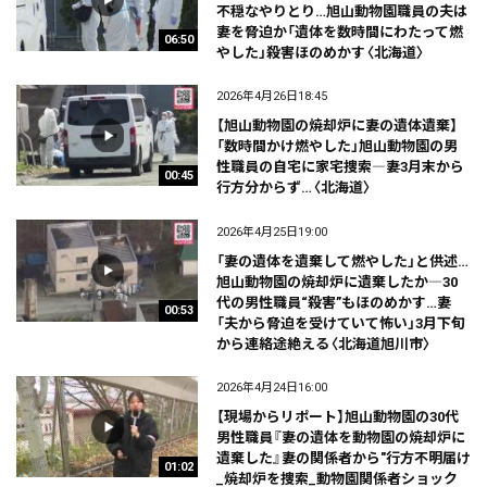
不穏なやりとり…旭山動物園職員の夫は
妻を脅迫か「遺体を数時間にわたって燃
06:50
やした」殺害ほのめかす〈北海道〉
2026年4月26日18:45
【旭山動物園の焼却炉に妻の遺体遺棄】
「数時間かけ燃やした」旭山動物園の男
性職員の自宅に家宅捜索―妻3月末から
00:45
行方分からず…〈北海道〉
2026年4月25日19:00
「妻の遺体を遺棄して燃やした」と供述…
旭山動物園の焼却炉に遺棄したか―30
代の男性職員“殺害”もほのめかす…妻
00:53
「夫から脅迫を受けていて怖い」3月下旬
から連絡途絶える〈北海道旭川市〉
2026年4月24日16:00
【現場からリポート】旭山動物園の30代
男性職員『妻の遺体を動物園の焼却炉に
遺棄した』妻の関係者から"行方不明届け
01:02
_焼却炉を捜索_動物園関係者ショック