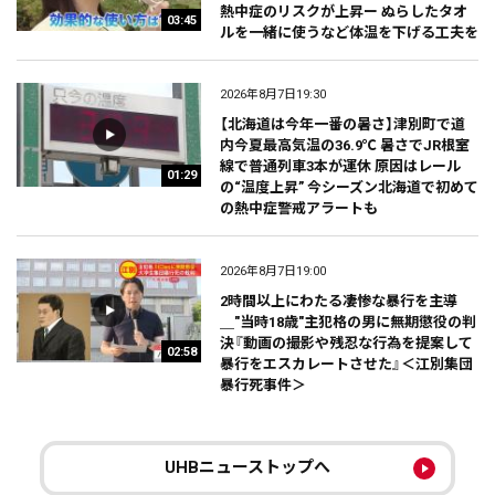
熱中症のリスクが上昇ー ぬらしたタオ
03:45
ルを一緒に使うなど体温を下げる工夫を
2026年8月7日19:30
【北海道は今年一番の暑さ】津別町で道
内今夏最高気温の36.9℃ 暑さでJR根室
線で普通列車3本が運休 原因はレール
01:29
の“温度上昇” 今シーズン北海道で初めて
の熱中症警戒アラートも
2026年8月7日19:00
2時間以上にわたる凄惨な暴行を主導
＿"当時18歳"主犯格の男に無期懲役の判
決『動画の撮影や残忍な行為を提案して
02:58
暴行をエスカレートさせた』＜江別集団
暴行死事件＞
UHBニューストップへ