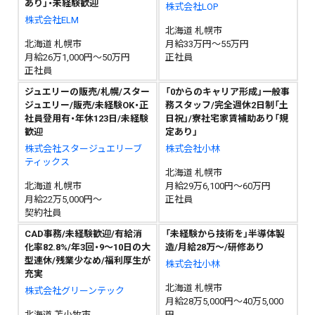
あり」・未経験歓迎
株式会社LOP
株式会社ELM
北海道 札幌市
北海道 札幌市
月給33万円～55万円
月給26万1,000円～50万円
正社員
正社員
ジュエリーの販売/札幌/スター
「0からのキャリア形成」一般事
ジュエリー/販売/未経験OK・正
務スタッフ/完全週休2日制「土
社員登用有・年休123日/未経験
日祝」/寮社宅家賃補助あり「規
歓迎
定あり」
株式会社スタージュエリーブ
株式会社小林
ティックス
北海道 札幌市
北海道 札幌市
月給29万6,100円～60万円
月給22万5,000円～
正社員
契約社員
CAD事務/未経験歓迎/有給消
「未経験から技術を」半導体製
化率82.8%/年3回・9～10日の大
造/月給28万〜/研修あり
型連休/残業少なめ/福利厚生が
株式会社小林
充実
北海道 札幌市
株式会社グリーンテック
月給28万5,000円～40万5,000
北海道 苫小牧市
円