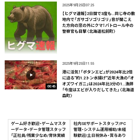
2025年9月25日07:25
【ヒグマ速報】2日間で3度も…同じ寺の敷
地内で「ガサゴソゴリゴリ」音が聞こえ
た方向の窓の外にクマ！パトロール中の
警察官も目撃〈北海道松前町〉
2025年9月25日11:55
港に活気！「ボタンエビ」が2024年比2倍
に迫る”約1.2トン水揚げ”近年大漁の「オ
オズワイガニ」は2024年比3分の1…漁師
00:45
「今度はエビが入りだしてきた」〈北海道
森町〉
ゲーム好き歓迎・ゲームマスタ
社内SEサポートスタッフ/PC
ーデータ・データ管理スタッフ
管理・システム運用補助/未経
「正社員/残業少なめ/育休実績
験歓迎/土日祝休み・賞与あり