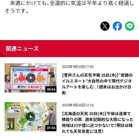
来週にかけても、全道的に気温は平年より高く経過し
そうです。
関連ニュース
2025年9月25日17:45
【菅井さんの天気予報 25日(木)】“奇跡の
イルミネート”大自然の中で現代デジタ
ルアートを楽しむ…！週末はお出かけ日
06:56
和
2025年9月25日12:10
【北海道の天気 25日(木)】午後は道東で
横殴りの雨…週末記録的な大雨になった
地域は川や崖に近づかないで！明日は晴
01:56
れても天気急変に注意！