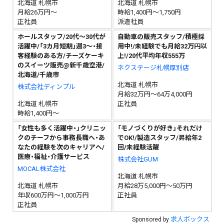
北海道 札幌市
北海道 札幌市
月給26万円～
時給1,400円～1,750円
正社員
派遣社員
ホールスタッフ/20代～30代が
自動車の販売スタッフ/積極採
活躍中/「3カ月短期」週3～・接
用中!/未経験でも月給32万円以
客経験のある方/チーズケーキ
上!/20代平均年収555万
のスイーツ販売@新千歳空港/
ネクステージ札幌厚別店
北海道/千歳市
北海道 札幌市
株式会社ディンプル
月給32万円～64万4,000円
北海道 札幌市
正社員
時給1,400円～
「女性も多く活躍中・」クリニッ
「モノづくりが好き」それだけ
クのチーフから事務長職へ・あ
でOK!/製造スタッフ/昇給年2
なたの経験を次のキャリアへ/
回/未経験活躍
医療・福祉・介護サービス
株式会社GUM
MOCAL株式会社
北海道 札幌市
北海道 札幌市
月給28万5,000円～50万円
年収600万円～1,000万円
正社員
正社員
求人ボックス
Sponsored by