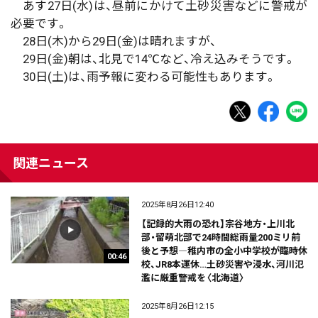
あす27日(水)は、昼前にかけて土砂災害などに警戒が
必要です。
28日(木)から29日(金)は晴れますが、
29日(金)朝は、北見で14℃など、冷え込みそうです。
30日(土)は、雨予報に変わる可能性もあります。
関連ニュース
2025年8月26日12:40
【記録的大雨の恐れ】宗谷地方・上川北
部・留萌北部で24時間総雨量200ミリ前
後と予想―稚内市の全小中学校が臨時休
00:46
校、JR8本運休…土砂災害や浸水、河川氾
濫に厳重警戒を〈北海道〉
2025年8月26日12:15