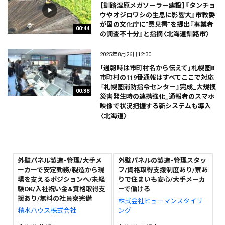
【釧路湿原メガソーラー建設】『タンチョ
ウやオジロワシの生息に影響大』市教委
が国の文化庁に"意見書"を提出『事業者
00:44
の調査不十分』と指摘〈北海道釧路市〉
2025年8月26日12:30
「通報時は市町村名から伝えて」札幌圏8
市町村の119番通報はすべてここで対応
『札幌圏消防指令センター』完成_大規模
00:38
災害発生時の連携強化_通報者のスマホ
映像で状況把握する新システムも導入
〈北海道〉
外壁パネル製造・管理/大手メ
外壁パネルの製造・管理スタッ
ーカーで安定勤務/製造から現
フ/資格取得支援制度あり/寮あ
場を支えるポジションへ/未経
りで住まいも安心/大手メーカ
験OK/入社祝い金&資格取得支
ーで働ける
援あり/無料の社員寮完備
株式会社ヒューマンスタイリ
積水ハウス株式会社
ング