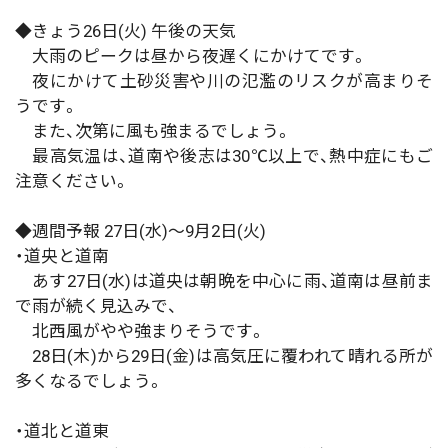
◆きょう26日(火) 午後の天気
大雨のピークは昼から夜遅くにかけてです。
夜にかけて土砂災害や川の氾濫のリスクが高まりそ
うです。
また、次第に風も強まるでしょう。
最高気温は、道南や後志は30℃以上で、熱中症にもご
注意ください。
◆週間予報 27日(水)〜9月2日(火)
・道央と道南
あす27日(水)は道央は朝晩を中心に雨、道南は昼前ま
で雨が続く見込みで、
北西風がやや強まりそうです。
28日(木)から29日(金)は高気圧に覆われて晴れる所が
多くなるでしょう。
・道北と道東