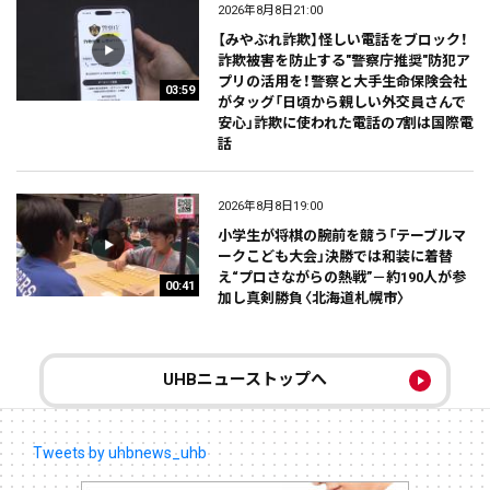
2026年8月8日21:00
【みやぶれ詐欺】怪しい電話をブロック！
詐欺被害を防止する"警察庁推奨"防犯ア
プリの活用を！警察と大手生命保険会社
03:59
がタッグ「日頃から親しい外交員さんで
安心」詐欺に使われた電話の7割は国際電
話
2026年8月8日19:00
小学生が将棋の腕前を競う「テーブルマ
ークこども大会」決勝では和装に着替
え“プロさながらの熱戦”－約190人が参
00:41
加し真剣勝負〈北海道札幌市〉
UHBニューストップへ
Tweets by uhbnews_uhb