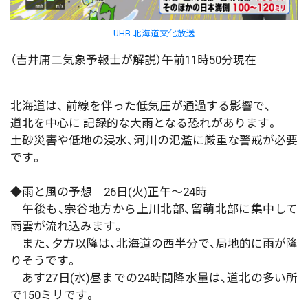
UHB 北海道文化放送
（吉井庸二気象予報士が解説）午前11時50分現在
北海道は、 前線を伴った低気圧が通過する影響で、
道北を中心に 記録的な大雨となる恐れがあります。
土砂災害や低地の浸水、河川の氾濫に厳重な警戒が必要
です。
◆雨と風の予想 26日(火)正午～24時
午後も、宗谷地方から上川北部、留萌北部に集中して
雨雲が流れ込みます。
また、夕方以降は、北海道の西半分で、局地的に雨が降
りそうです。
あす27日(水)昼までの24時間降水量は、道北の多い所
で150ミリです。