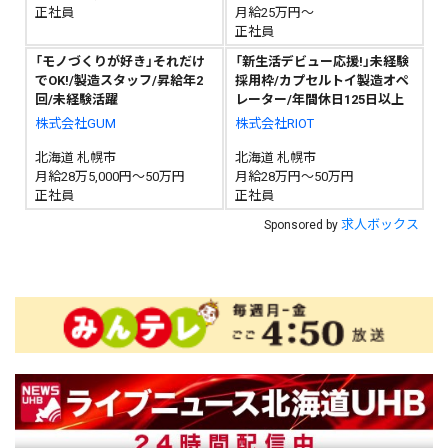
正社員
月給25万円～
正社員
「モノづくりが好き」それだけ
「新生活デビュー応援!」未経験
でOK!/製造スタッフ/昇給年2
採用枠/カプセルトイ製造オペ
回/未経験活躍
レーター/年間休日125日以上
株式会社GUM
株式会社RIOT
北海道 札幌市
北海道 札幌市
月給28万5,000円～50万円
月給28万円～50万円
正社員
正社員
求人ボックス
Sponsored by