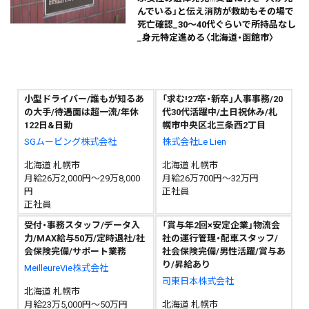
んでいる」と伝え消防が救助もその場で
死亡確認_30～40代ぐらいで所持品なし
_身元特定進める〈北海道・函館市〉
小型ドライバー/誰もが知るあ
「求む!27卒・新卒」人事事務/20
の大手/待遇面は超一流/年休
代30代活躍中/土日祝休み/札
122日&日勤
幌市中央区北三条西2丁目
SGムービング株式会社
株式会社Le Lien
北海道 札幌市
北海道 札幌市
月給26万2,000円～29万8,000
月給26万700円～32万円
円
正社員
正社員
受付・事務スタッフ/データ入
「賞与年2回×安定企業」物流会
力/MAX給与50万/定時退社/社
社の運行管理・配車スタッフ/
会保険完備/サポート業務
社会保険完備/男性活躍/賞与あ
り/昇給あり
MeilleureVie株式会社
司東日本株式会社
北海道 札幌市
月給23万5,000円～50万円
北海道 札幌市