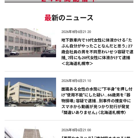
最新のニュース
2026年8月6日21:20
地下鉄車内で10代女性に体液かける『た
ぶん自分がやったことなんだと思う』27
歳会社員の男を不同意わいせつ容疑で逮
捕_7月にも20代女性に体液かけて逮捕
＜北海道札幌市＞
2026年8月6日21:10
面識ある女性の水筒に"下半身"を押し付
け"使用不能"にした疑い…66歳男を『器
物損壊』容疑で逮捕…別事件の捜査中に
スマホから動画が見つかり犯行が発覚
「間違いありません」〈北海道札幌市〉
2026年8月6日21:00