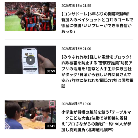
2026年8月8日21:55
【コンサドーレ】5年ぶりの開幕戦勝利！
新加入のペイショットと白井のゴールで
徳島に快勝「いいプレーができる自信が
あった」
2026年8月8日21:00
【みやぶれ詐欺】怪しい電話をブロック！
詐欺被害を防止する"警察庁推奨"防犯ア
プリの活用を！警察と大手生命保険会社
03:59
がタッグ「日頃から親しい外交員さんで
安心」詐欺に使われた電話の7割は国際電
話
2026年8月8日19:00
小学生が将棋の腕前を競う「テーブルマ
ークこども大会」決勝では和装に着替
え“プロさながらの熱戦”－約190人が参
00:41
加し真剣勝負〈北海道札幌市〉