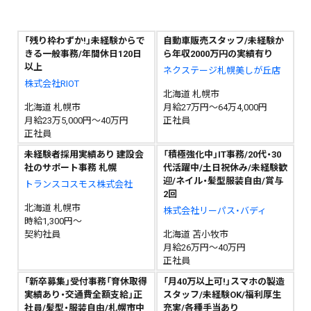
「残り枠わずか!」未経験からで
自動車販売スタッフ/未経験か
きる一般事務/年間休日120日
ら年収2000万円の実績有り
以上
ネクステージ札幌美しが丘店
株式会社RIOT
北海道 札幌市
北海道 札幌市
月給27万円～64万4,000円
月給23万5,000円～40万円
正社員
正社員
未経験者採用実績あり 建設会
「積極強化中」IT事務/20代・30
社のサポート事務 札幌
代活躍中/土日祝休み/未経験歓
迎/ネイル・髪型服装自由/賞与
トランスコスモス株式会社
2回
北海道 札幌市
株式会社リーパス・バディ
時給1,300円～
契約社員
北海道 苫小牧市
月給26万円～40万円
正社員
「新卒募集」受付事務「育休取得
「月40万以上可!」スマホの製造
実績あり・交通費全額支給」正
スタッフ/未経験OK/福利厚生
社員/髪型・服装自由/札幌市中
充実/各種手当あり