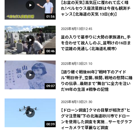
【お盆の天気】高気圧に覆われて広く晴
れ！ペルセウス座流星群は今夜も観測チ
ャンス【北海道の天気 13日(水)】
01:56
2025年8月13日12:45
盆の入りで墓参りに大勢の家族連れ_手
を合わせて故人しのぶ_盆明けの16日ま
で混雑の見通し〈北海道札幌市〉
00:46
2025年8月13日21:10
【語り継ぐ戦後80年】”戦時下のアイド
ル”明日待子_空襲、検閲、戦地の慰問に踊
りの伝承…最期まで”舞台”に全力を注い
09:07
だ99年の生涯 #戦争の記憶
2025年8月13日21:30
【ドローン調査】クマの目撃が相次ぎ“ヒ
グマ注意報”下の北海道砂川市でドロー
ンを使用した調査を実施...サーモグラフ
00:39
ィーカメラで草藪など調査