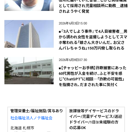
役所に届いていた警告…しかし男は職員
として採用され児童相談所に勤務＿逮捕
されようやく発覚
2026年6月3日15:00
■『3人でしよう事件』で4人目被害者＿男
から誘われ女性を盗撮しようとしてスマ
ホ奪われる「娘さん大きいんだ。お父さ
んバレちゃうね」150万円脅し取られる
2026年6月8日07:30
■【チャッピーお手柄】詐欺被害にあった
60代男性が入金を続け、ふと不安を感
じ"ChatGPT"に相談―「詐欺の可能性」
を指摘され、だまされた事に気付く
管理栄養士/福祉施設/賞与あり
放課後等デイサービスのドラ
イバー/児童デイサービス/送迎
社会福祉法人ノテ福祉会
ドライバー/1日3/未経験の方
の応募OK
北海道 札幌市