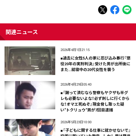
関連ニュース
2026年4月1日21:15
■過去に女性5人の家に忍び込み暴行『懲
役20年の実刑判決』受けた男が出所後に
また…就寝中の20代女性を襲う
2026年4月29日05:40
■『謝って済むなら警察もヤクザも半グ
レも必要ないよな！必ず刺しに行くから
な！オマエ死ぬぞ』現金脅し取った疑
い"トクリュウ"男が7回目逮捕
2026年5月23日10:00
■『子どもに関する仕事に就かせないで』