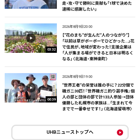
走・攻・守で勝利に貢献も「1球で決めた
達稀に感謝したい」
2026年8月9日20:00
【”花のまち”が生んだ”人のつながり”】
「以前は草がボーボーでひどかった…」花
で住民が、地域が変わった！支援企業は
03:32
「人が集まる場ができると日本は明るく
なる」〈北海道・東神楽町〉
2026年8月9日19:00
”世界王者”の栄誉は誰の手に？22分間で
磯ガニ30匹！『世界磯ガニ釣り選手権』個
人の部と団体の部で計133人参加→団体
00:39
優勝した札幌市の家族は…「生まれて今
までで一番幸せです！」〈北海道留萌市〉
UHBニューストップへ