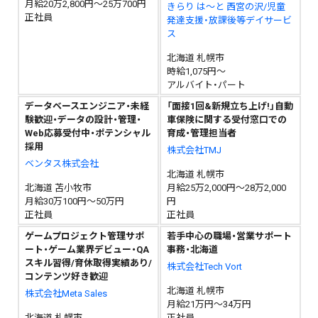
月給20万2,800円～25万700円
きらり は～と 西宮の沢/児童
正社員
発達支援・放課後等デイサービ
ス
北海道 札幌市
時給1,075円～
アルバイト・パート
データベースエンジニア・未経
「面接1回&新規立ち上げ!」自動
験歓迎・データの設計・管理・
車保険に関する受付窓口での
Web応募受付中・ポテンシャル
育成・管理担当者
採用
株式会社TMJ
ベンタス株式会社
北海道 札幌市
北海道 苫小牧市
月給25万2,000円～28万2,000
月給30万100円～50万円
円
正社員
正社員
ゲームプロジェクト管理サポ
若手中心の職場・営業サポート
ート・ゲーム業界デビュー・QA
事務・北海道
スキル習得/育休取得実績あり/
株式会社Tech Vort
コンテンツ好き歓迎
北海道 札幌市
株式会社Meta Sales
月給21万円～34万円
北海道 札幌市
正社員