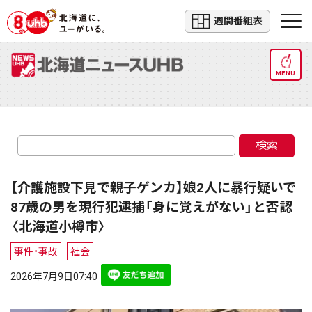
週間番組表
MENU
検索
【介護施設下見で親子ゲンカ】娘2人に暴行疑いで
87歳の男を現行犯逮捕「身に覚えがない」と否認
〈北海道小樽市〉
事件・事故
社会
2026年7月9日07:40