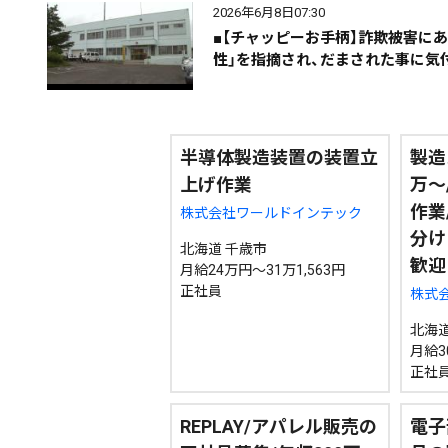
2026年6月8日07:30
■【チャッピーお手柄】詐欺被害にあ
期間を絞る
性」を指摘され、だまされた事に気
カテゴリで絞る
半導体製造装置の装置立
製造
上げ作業
万～
作業
株式会社ワールドインテック
分け
北海道 千歳市
歓迎
月給24万円～31万1,563円
正社員
株式会
北海道
月給3
正社
REPLAY/アパレル販売の
電子