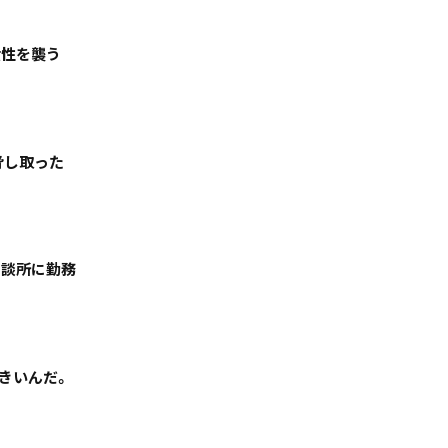
女性を襲う
脅し取った
天気
コラム・特集
相談所に勤務
きいんだ。