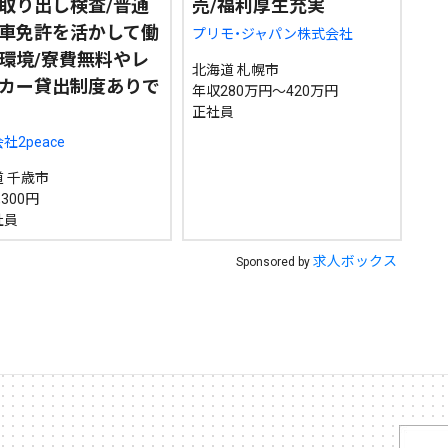
取り出し検査/普通
売/福利厚生充実
車免許を活かして働
プリモ・ジャパン株式会社
環境/寮費無料やレ
北海道 札幌市
カー貸出制度ありで
年収280万円～420万円
正社員
社2peace
 千歳市
300円
社員
求人ボックス
Sponsored by