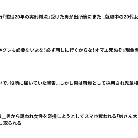
行『懲役20年の実刑判決』受けた男が出所後にまた…就寝中の20代
ニュース記事を探す
半グレも必要ないよな！必ず刺しに行くからな！オマエ死ぬぞ』現金
08月06日
08月05日
08月04日
08月03日
政治
道内経済
くらし・医療
エンタメ・スポーツ
いで』役所に届いていた警告…しかし男は職員として採用され児童
道東
全道
道外
害者＿男から誘われ女性を盗撮しようとしてスマホ奪われる「娘さん大
脅し取られる
絞り込み検索