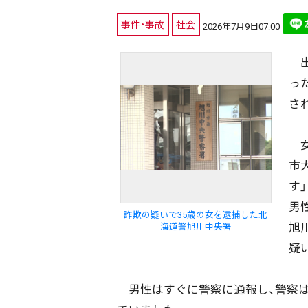
事件・事故
社会
2026年7月9日07:00
出
っ
さ
女
市
す
男
詐欺の疑いで35歳の女を逮捕した北
旭
海道警旭川中央署
疑
男性はすぐに警察に通報し、警察は