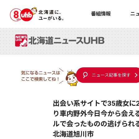
番組情報
ニ
ニュース記事を探す
出会い系サイトで35歳女に
り車内野外今日今から会え
ルで会ったものの逃げられ
北海道旭川市