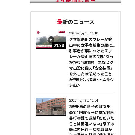
最新のニュース
2026年8月9日13:10
クマ撃退用スプレーが登
01:33
山中の女子高校生の顔に…
引率者が腰につけたスプ
レーが登山道の"枝に引っ
かかり"誤噴射＿急なヒグ
マ出没に備え「安全装置」
を外した状態だったこと
が判明＜北海道・トムラウ
シ山＞
2026年8月9日12:34
3歳未満の息子の顔面を…
拳で1回殴る→31歳父親を
暴行容疑で逮捕「たたいた
ことは間違いない」息子は
顔に内出血―病院職員か