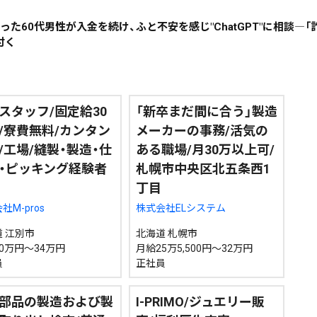
った60代男性が入金を続け、ふと不安を感じ"ChatGPT"に相談―
付く
~
地域で絞る
キーワードで
スタッフ/固定給30
「新卒まだ間に合う」製造
/寮費無料/カンタン
メーカーの事務/活気の
/工場/縫製・製造・仕
ある職場/月30万以上可/
・ピッキング経験者
札幌市中央区北五条西1
検索
丁目
社M-pros
株式会社ELシステム
 江別市
北海道 札幌市
0万円～34万円
月給25万5,500円～32万円
員
正社員
部品の製造および製
I-PRIMO/ジュエリー販