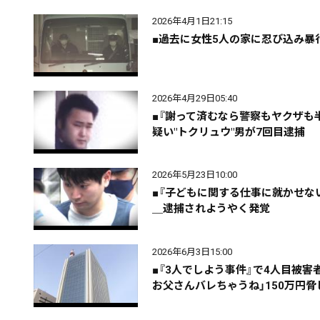
2026年4月1日21:15
■過去に女性5人の家に忍び込み暴
2026年4月29日05:40
■『謝って済むなら警察もヤクザも
疑い"トクリュウ"男が7回目逮捕
配信日
きのう
08月07日
2026年5月23日10:00
カテゴリ
事件・事故
社会
■『子どもに関する仕事に就かせな
＿逮捕されようやく発覚
エリア
道北
道央
道南
2026年6月3日15:00
■『3人でしよう事件』で4人目被
お父さんバレちゃうね」150万円