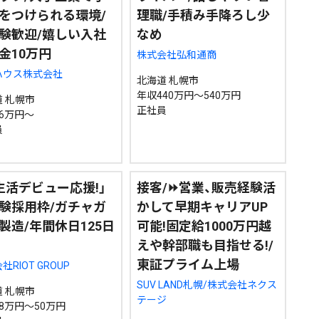
をつけられる環境/
理職/手積み手降ろし少
験歓迎/嬉しい入社
なめ
金10万円
株式会社弘和通商
ハウス株式会社
北海道 札幌市
年収440万円～540万円
 札幌市
正社員
6万円～
員
生活デビュー応援!」
接客/⏩️営業、販売経験活
験採用枠/ガチャガ
かして早期キャリアUP
製造/年間休日125日
可能!固定給1000万円越
えや幹部職も目指せる!/
東証プライム上場
社RIOT GROUP
SUV LAND札幌/株式会社ネクス
 札幌市
テージ
8万円～50万円