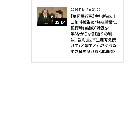
2026年8月7日21:00
【集団暴行死】主犯格の川
03:04
口侑斗被告に“無期懲役”…
犯行時18歳の“特定少
年”ながら求刑通りの判
決…裁判長が「生涯考え続
けて」と諭すと小さくうな
ずき耳を傾ける〈北海道〉