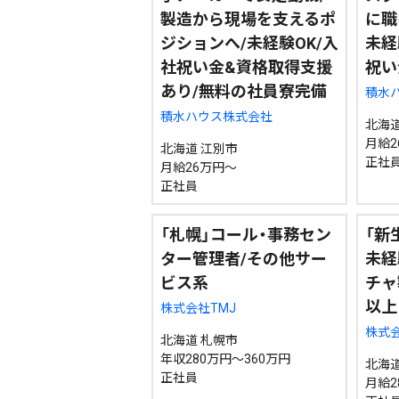
製造から現場を支えるポ
に職
ジションへ/未経験OK/入
未経
社祝い金&資格取得支援
祝い
あり/無料の社員寮完備
積水
積水ハウス株式会社
北海道
月給2
北海道 江別市
正社
月給26万円～
正社員
「札幌」コール・事務セン
「新
ター管理者/その他サー
未経
ビス系
チャ
以上
株式会社TMJ
株式会
北海道 札幌市
年収280万円～360万円
北海道
正社員
月給2