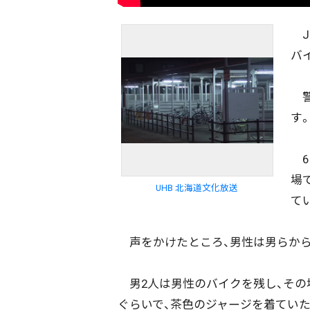
J
バ
警
す
6
場
UHB 北海道文化放送
て
声をかけたところ、男性は男らから
男2人は男性のバイクを残し、その場
ぐらいで、茶色のジャージを着てい