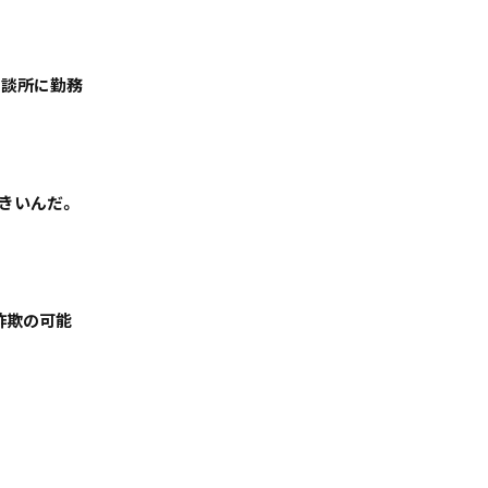
相談所に勤務
きいんだ。
絞る
「詐欺の可能