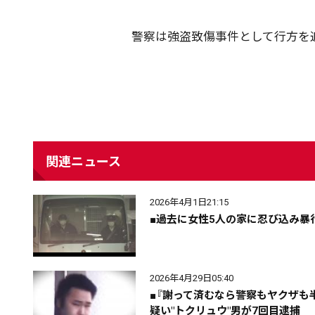
警察は強盗致傷事件として行方を
関連ニュース
2026年4月1日21:15
■過去に女性5人の家に忍び込み暴
配信日
きのう
08月06日
2026年4月29日05:40
カテゴリ
事件・事故
社会
■『謝って済むなら警察もヤクザも
疑い"トクリュウ"男が7回目逮捕