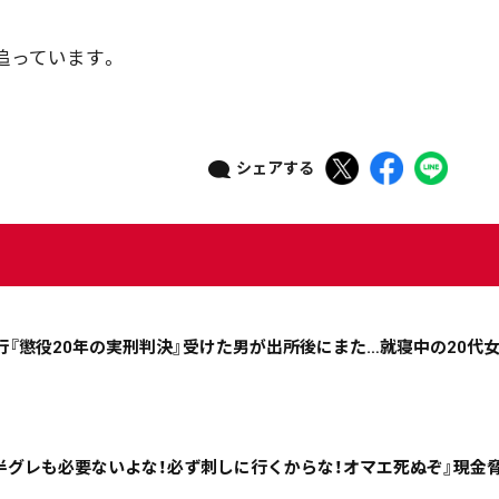
追っています。
シェアする
ニュース記事を探す
行『懲役20年の実刑判決』受けた男が出所後にまた…就寝中の20代
08月05日
08月04日
08月03日
08月02日
政治
道内経済
くらし・医療
エンタメ・スポーツ
半グレも必要ないよな！必ず刺しに行くからな！オマエ死ぬぞ』現金