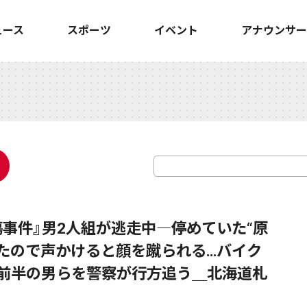
ュース
スポーツ
イベント
アナウンサー
傷事件』男2人組が逃走中―停めていた“原
たので声かけると顔を蹴られる…バイク
代前半の男らを警察が行方追う＿北海道札