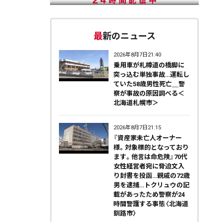
最新のニュース
2026年8月7日21:40
乗用車が札樽道の橋脚に
突っ込む単独事故…運転し
ていた58歳男性死亡＿警
察が事故の原因調べる＜
北海道札幌市＞
2026年8月7日21:15
『資産家未亡人オーナー
様。対象標的となっており
ます。他言は命危険』70代
女性経営者宛に脅迫文入
り封書を投函…親戚の72歳
男を逮捕…トクリュウの記
載があったため警察が24
時間警護する事態〈北海道
釧路市〉