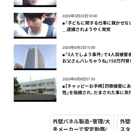
エリア
道北
道央
道南
2026年5月23日10:00
■『子どもに関する仕事に就かせな
＿逮捕されようやく発覚
2026年6月3日15:00
■『3人でしよう事件』で4人目被
期間を絞る
お父さんバレちゃうね」150万円
2026年6月8日07:30
カテゴリで絞る
■【チャッピーお手柄】詐欺被害にあ
性」を指摘され、だまされた事に気
外壁パネル製造・管理/大
外壁
手メーカーで安定勤務/
スタ