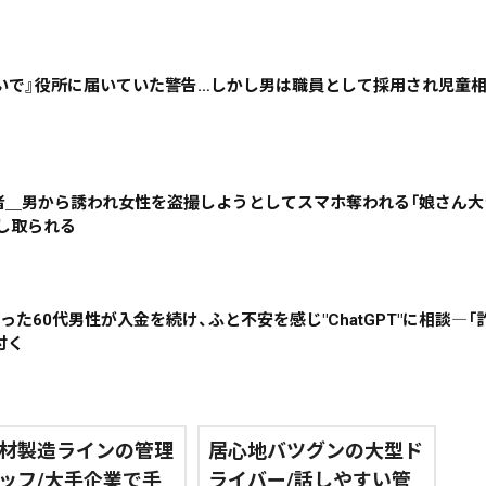
道東
全道
道外
いで』役所に届いていた警告…しかし男は職員として採用され児童
絞り込み検索
害者＿男から誘われ女性を盗撮しようとしてスマホ奪われる「娘さん大
脅し取られる
~
地域で絞る
キーワードで
った60代男性が入金を続け、ふと不安を感じ"ChatGPT"に相談―
付く
検索
材製造ラインの管理
居心地バツグンの大型ド
ッフ/大手企業で手
ライバー/話しやすい管