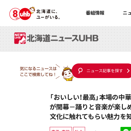
番組情報
ニ
ニュース記事を探す
「おいしい！最高」本場の中
が開幕－踊りと音楽が楽し
文化に触れてもらい魅力を