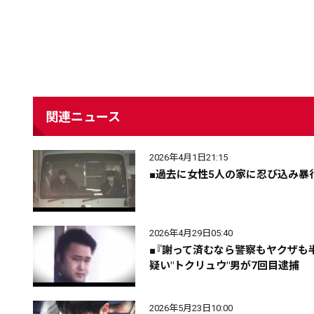
関連ニュース
2026年4月1日21:15
■過去に女性5人の家に忍び込み暴
配信日
きのう
08月05日
2026年4月29日05:40
カテゴリ
事件・事故
社会
■『謝って済むなら警察もヤクザも
疑い"トクリュウ"男が7回目逮捕
エリア
道北
道央
道南
2026年5月23日10:00