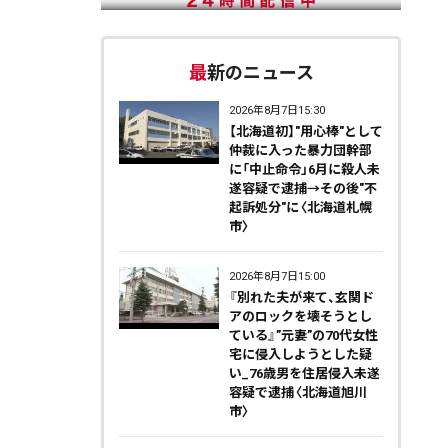
最新のニュース
2026年8月7日15:30
【北海道初】"用心棒"として
仲裁に入った暴力団幹部
に「中止命令」6月に殺人未
遂容疑で逮捕→その後"不
起訴処分"に〈北海道札幌
市〉
2026年8月7日15:00
『別れた夫が来て、玄関ド
アのロックを壊そうとし
ている』”元妻”の70代女性
宅に侵入しようとした疑
い_76歳男を住居侵入未遂
容疑で逮捕〈北海道旭川
市〉