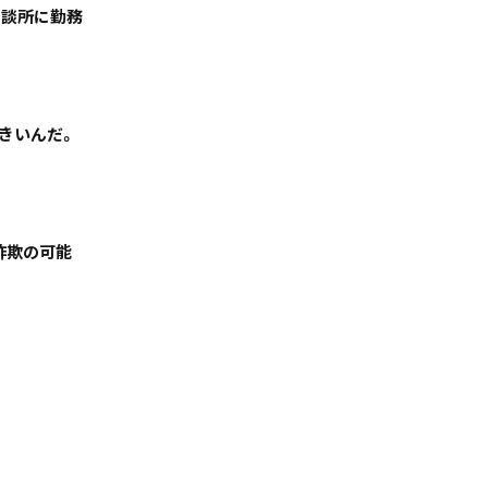
相談所に勤務
きいんだ。
絞る
「詐欺の可能