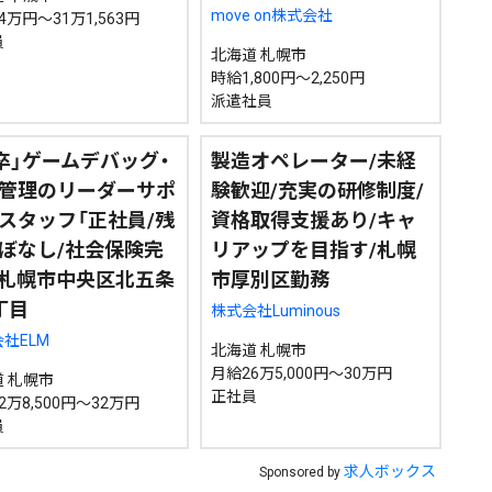
move on株式会社
4万円～31万1,563円
員
北海道 札幌市
時給1,800円～2,250円
派遣社員
7卒」ゲームデバッグ・
製造オペレーター/未経
管理のリーダーサポ
験歓迎/充実の研修制度/
スタッフ「正社員/残
資格取得支援あり/キャ
ぼなし/社会保険完
リアップを目指す/札幌
/札幌市中央区北五条
市厚別区勤務
丁目
株式会社Luminous
社ELM
北海道 札幌市
月給26万5,000円～30万円
 札幌市
正社員
2万8,500円～32万円
員
求人ボックス
Sponsored by