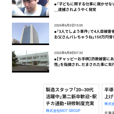
■『子どもに関する仕事に就かせな
＿逮捕されようやく発覚
2026年6月3日15:00
■『3人でしよう事件』で4人目被
期間を絞る
お父さんバレちゃうね」150万円
2026年6月8日07:30
カテゴリで絞る
■【チャッピーお手柄】詐欺被害にあ
性」を指摘され、だまされた事に気
製造スタッフ「20~30代
半導
活躍中」第二新卒歓迎・駅
上げ
チカ通勤・研修制度充実
株式
株式会社RIOT GROUP
北海道