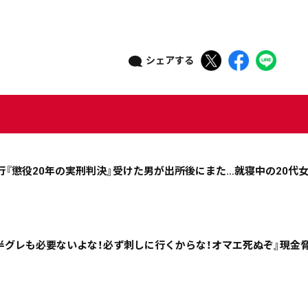
シェアする
ニュース記事を探す
行『懲役20年の実刑判決』受けた男が出所後にまた…就寝中の20代
08月04日
08月03日
08月02日
08月01日
政治
道内経済
くらし・医療
エンタメ・スポーツ
半グレも必要ないよな！必ず刺しに行くからな！オマエ死ぬぞ』現金
道東
全道
道外