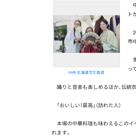
中
ト
2
市
多
っ
UHB 北海道文化放送
踊りと音楽も楽しめるほか、伝統衣
「おいしい！最高」（訪れた人）
本場の中華料理も味わえるこのイベン
れます。