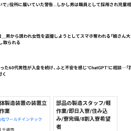
いで』役所に届いていた警告…しかし男は職員として採用され児童
絞り込み検索
害者＿男から誘われ女性を盗撮しようとしてスマホ奪われる「娘さん大
脅し取られる
~
地域で絞る
キーワードで
った60代男性が入金を続け、ふと不安を感じ"ChatGPT"に相談―
付く
検索
体製造装置の装置立
部品の製造スタッフ/軽
作業
作業/即日入寮/住み込
み/寮完備/8割入寮希望
会社ワールドインテック
者
 千歳市