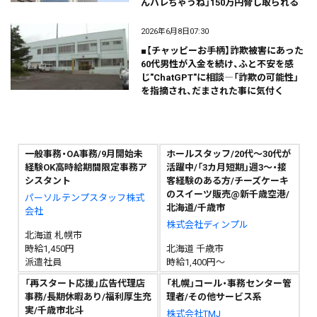
んバレちゃうね」150万円脅し取られる
2026年6月8日07:30
■【チャッピーお手柄】詐欺被害にあった
60代男性が入金を続け、ふと不安を感
じ"ChatGPT"に相談―「詐欺の可能性」
を指摘され、だまされた事に気付く
一般事務・OA事務/9月開始未
ホールスタッフ/20代～30代が
経験OK高時給期間限定事務ア
活躍中/「3カ月短期」週3～・接
シスタント
客経験のある方/チーズケーキ
のスイーツ販売@新千歳空港/
パーソルテンプスタッフ株式
北海道/千歳市
会社
株式会社ディンプル
北海道 札幌市
時給1,450円
北海道 千歳市
派遣社員
時給1,400円～
「再スタート応援」広告代理店
「札幌」コール・事務センター管
事務/長期休暇あり/福利厚生充
理者/その他サービス系
実/千歳市北斗
株式会社TMJ