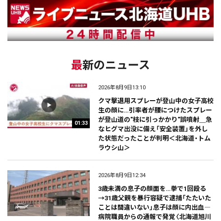
最新のニュース
2026年8月9日13:10
クマ撃退用スプレーが登山中の女子高校
生の顔に…引率者が腰につけたスプレー
が登山道の"枝に引っかかり"誤噴射＿急
01:33
なヒグマ出没に備え「安全装置」を外し
た状態だったことが判明＜北海道・トム
ラウシ山＞
2026年8月9日12:34
3歳未満の息子の顔面を…拳で1回殴る
→31歳父親を暴行容疑で逮捕「たたいた
ことは間違いない」息子は顔に内出血―
病院職員からの通報で発覚〈北海道旭川