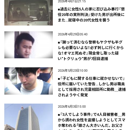
2026年4月1日21:15
■過去に女性5人の家に忍び込み暴行『懲
役20年の実刑判決』受けた男が出所後に
また…就寝中の20代女性を襲う
2026年4月29日05:40
■『謝って済むなら警察もヤクザも半グ
レも必要ないよな！必ず刺しに行くから
な！オマエ死ぬぞ』現金脅し取った疑
い"トクリュウ"男が7回目逮捕
2026年5月23日10:00
■『子どもに関する仕事に就かせないで』
役所に届いていた警告…しかし男は職員
として採用され児童相談所に勤務＿逮捕
されようやく発覚
2026年6月3日15:00
■『3人でしよう事件』で4人目被害者＿男
から誘われ女性を盗撮しようとしてスマ
ホ奪われる「娘さん大きいんだ。お父さ