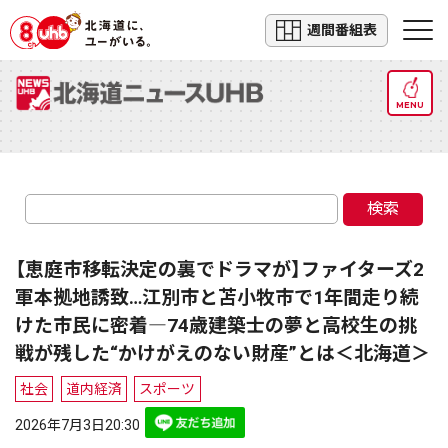
週間番組表
MENU
検索
【恵庭市移転決定の裏でドラマが】ファイターズ2
軍本拠地誘致…江別市と苫小牧市で1年間走り続
けた市民に密着―74歳建築士の夢と高校生の挑
戦が残した“かけがえのない財産”とは＜北海道＞
社会
道内経済
スポーツ
2026年7月3日20:30