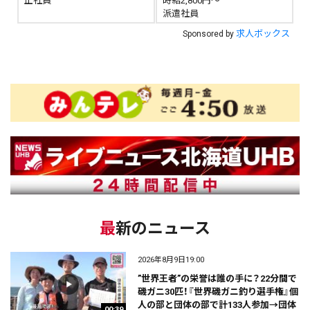
正社員
時給2,800円～
派遣社員
求人ボックス
Sponsored by
最新のニュース
2026年8月9日19:00
”世界王者”の栄誉は誰の手に？22分間で
磯ガニ30匹！『世界磯ガニ釣り選手権』個
人の部と団体の部で計133人参加→団体
00:39