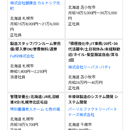
株式会社健康会 カルナシア元
北海道 苫小牧市
町
月給18万5,000円～36万5,000
北海道 札幌市
円
月給15万8,000円～21万6,000
正社員
円
正社員
製造スタッフ/ワンルーム寮完
「積極強化中」IT事務/20代・30
備/即入寮OK/寮費無料/退寮
代活躍中/土日祝休み/未経験歓
迎/ネイル・髪型服装自由/賞与
Fulfill株式会社
2回
北海道 札幌市
株式会社リーパス・バディ
時給1,800円～2,250円
派遣社員
北海道 苫小牧市
月給26万円～40万円
正社員
管理栄養士/北海道/JR札沼線
半導体製造のシステム開発 シ
車9分/札幌市北区屯田
ステム開発
特別養護老人ホーム 七色の風
パーソルファクトリーパート
ナーズ株式会社
北海道 札幌市
月給18万9,700円
北海道 千歳市