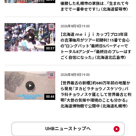
優勝した札幌市の家族は…「生まれて今
までで一番幸せです！」〈北海道留萌市〉
2026年8月9日19:00
【北海道 ｍｅｉｊｉ カップ】プロ3年目
の吉澤柚月がツアー初勝利！15番で会心
の"ロングパット"最終日5バーディーで
00:37
トータル8アンダー「最終日のプレーはす
ごく自信になった」〈北海道北広島市〉
2026年8月9日19:00
【世界最古の新種】約680万年前の地層か
ら発見『ヌカビラチョウノスケソウ』バ
ラ科チョウノスケ属として世界最古と判
00:44
明「大昔の気候や環境のことも分かる」
北海道博物館で公開中〈北海道札幌市〉
UHBニューストップへ