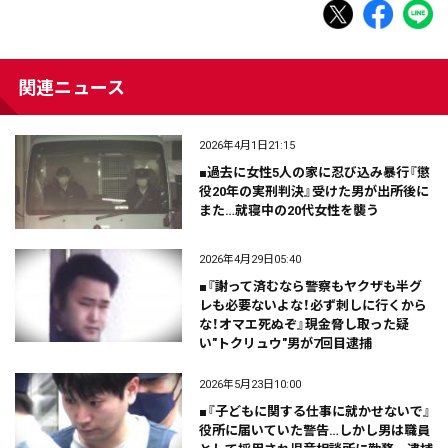
関連ニュース
2026年4月1日21:15
■過去に女性5人の家に忍び込み暴行『懲
役20年の実刑判決』受けた男が出所後に
また…就寝中の20代女性を襲う
2026年4月29日05:40
■『謝って済むなら警察もヤクザも半グ
レも必要ないよな！必ず刺しに行くから
な！オマエ死ぬぞ』現金脅し取った疑
い"トクリュウ"男が7回目逮捕
2026年5月23日10:00
■『子どもに関する仕事に就かせないで』
役所に届いていた警告…しかし男は職員