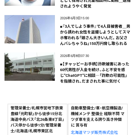
として採用され児童相談所に勤務＿逮捕
されようやく発覚
2026年6月3日15:00
■『3人でしよう事件』で4人目被害者＿男
から誘われ女性を盗撮しようとしてスマ
ホ奪われる「娘さん大きいんだ。お父さ
んバレちゃうね」150万円脅し取られる
2026年6月8日07:30
■【チャッピーお手柄】詐欺被害にあった
60代男性が入金を続け、ふと不安を感
じ"ChatGPT"に相談―「詐欺の可能性」
を指摘され、だまされた事に気付く
管理栄養士/札幌市営地下鉄東
自動車整備士/車・航空機製造/
豊線「元町駅」から徒歩15分北
機械メンテ 整備士 経験不問 マ
海道中央バス「北26条東8丁目」
ツダ車を支える誇り高き仲間
バス停から徒歩1分/管理栄養
に 賞与有
士/北海道/札幌市東区北
北海道マツダ販売株式会社