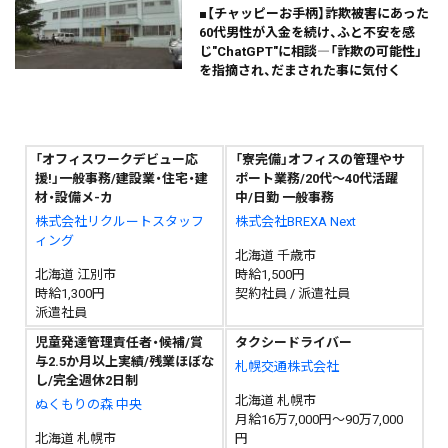
■【チャッピーお手柄】詐欺被害にあった
60代男性が入金を続け、ふと不安を感
じ"ChatGPT"に相談―「詐欺の可能性」
を指摘され、だまされた事に気付く
「オフィスワークデビュー応
「寮完備」オフィスの管理やサ
援!」一般事務/建設業・住宅・建
ポート業務/20代～40代活躍
材・設備メ-カ
中/日勤 一般事務
株式会社リクルートスタッフ
株式会社BREXA Next
ィング
北海道 千歳市
北海道 江別市
時給1,500円
時給1,300円
契約社員 / 派遣社員
派遣社員
児童発達管理責任者・候補/賞
タクシードライバー
与2.5か月以上実績/残業ほぼな
札幌交通株式会社
し/完全週休2日制
北海道 札幌市
ぬくもりの森 中央
月給16万7,000円～90万7,000
北海道 札幌市
円