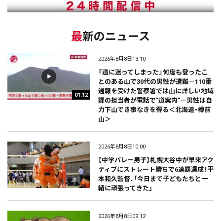
最新のニュース
2026年8月8日13:10
『道に迷ってしまった』何度も登ったこ
とのある山で30代の男性が遭難―110番
通報を受けた警察署では山に詳しい地域
01:12
課の担当者が電話で"道案内"―男性は自
力下山でき事なきを得る＜北海道・樽前
山＞
2026年8月8日10:00
【中学バレー男子】札幌大谷中が早来アク
ティブにストレート勝ちで6連覇達成！平
本和久監督、「今日まで子どもたちと一
緒に頑張ってきた」
2026年8月8日09:12