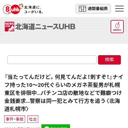
週間番組表
MENU
検索
『当たってんだけど。何見てんだよ！刺すぞ！』ナイ
フ持った10～20代ぐらいのメガネ茶髪男が札幌
東区を徘徊中…パチンコ店の敷地などで難癖つけ
金銭要求…警察は同一犯とみて行方を追う〈北海
道札幌市〉
事件・事故
社会