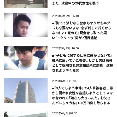
また…就寝中の20代女性を襲う
2026年4月29日05:40
■『謝って済むなら警察もヤクザも半グ
レも必要ないよな！必ず刺しに行くから
な！オマエ死ぬぞ』現金脅し取った疑
い"トクリュウ"男が7回目逮捕
2026年5月23日10:00
■『子どもに関する仕事に就かせないで』
役所に届いていた警告…しかし男は職員
として採用され児童相談所に勤務＿逮捕
されようやく発覚
2026年6月3日15:00
■『3人でしよう事件』で4人目被害者＿男
から誘われ女性を盗撮しようとしてスマ
ホ奪われる「娘さん大きいんだ。お父さ
んバレちゃうね」150万円脅し取られる
2026年6月8日07:30