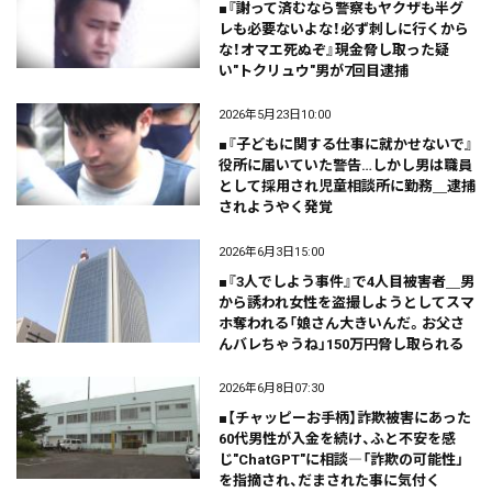
■『謝って済むなら警察もヤクザも半グ
レも必要ないよな！必ず刺しに行くから
な！オマエ死ぬぞ』現金脅し取った疑
い"トクリュウ"男が7回目逮捕
2026年5月23日10:00
■『子どもに関する仕事に就かせないで』
役所に届いていた警告…しかし男は職員
として採用され児童相談所に勤務＿逮捕
されようやく発覚
2026年6月3日15:00
■『3人でしよう事件』で4人目被害者＿男
から誘われ女性を盗撮しようとしてスマ
ホ奪われる「娘さん大きいんだ。お父さ
んバレちゃうね」150万円脅し取られる
2026年6月8日07:30
■【チャッピーお手柄】詐欺被害にあった
60代男性が入金を続け、ふと不安を感
じ"ChatGPT"に相談―「詐欺の可能性」
を指摘され、だまされた事に気付く