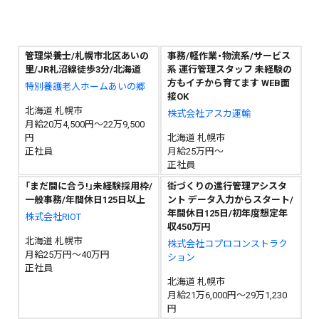
管理栄養士/札幌市北区あいの
事務/軽作業・物流系/サービス
里/JR札沼線徒歩3分/北海道
系 運行管理スタッフ 未経験の
方もイチから育てます WEB面
特別養護老人ホームあいの郷
接OK
北海道 札幌市
株式会社アスカ運輸
月給20万4,500円～22万9,500
円
北海道 札幌市
正社員
月給25万円～
正社員
「まだ間に合う!」未経験採用枠/
街づくりの進行管理アシスタ
一般事務/年間休日125日以上
ント データ入力からスタート/
年間休日125日/初年度想定年
株式会社RIOT
収450万円
北海道 札幌市
株式会社コプロコンストラク
月給25万円～40万円
ション
正社員
北海道 札幌市
月給21万6,000円～29万1,230
円