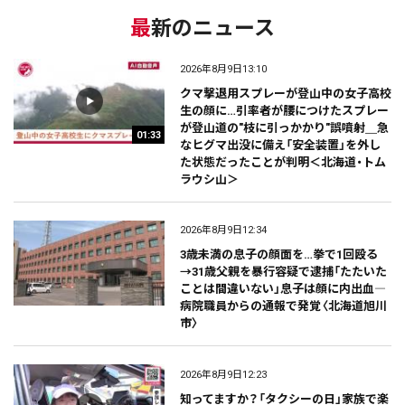
最新のニュース
2026年8月9日13:10
クマ撃退用スプレーが登山中の女子高校
生の顔に…引率者が腰につけたスプレー
が登山道の"枝に引っかかり"誤噴射＿急
01:33
なヒグマ出没に備え「安全装置」を外し
た状態だったことが判明＜北海道・トム
ラウシ山＞
2026年8月9日12:34
3歳未満の息子の顔面を…拳で1回殴る
→31歳父親を暴行容疑で逮捕「たたいた
ことは間違いない」息子は顔に内出血―
病院職員からの通報で発覚〈北海道旭川
市〉
2026年8月9日12:23
知ってますか？「タクシーの日」家族で楽