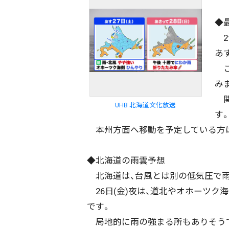
◆
2
あ
こ
み
関
UHB 北海道文化放送
す
本州方面へ移動を予定している方は
◆北海道の雨雲予想
北海道は、台風とは別の低気圧で雨
26日(金)夜は、道北やオホーツク
です。
局地的に雨の強まる所もありそう