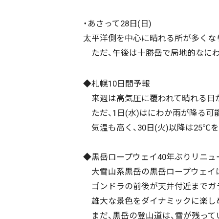
・あさって28日(日)
太平洋側を中心に晴れる所が多くな
ただ、午後は十勝岳で局地的なにわ
◆札幌10日間予報
来週は高気圧に覆われて晴れる日
配信日
きのう
08月07日
ただ、1日(水)はにわか雨が降る可
気温も高く、30日(火)以降は25
カテゴリ
事件・事故
社会
◆黒岳ロープウェイ40年ぶりリニュ
大雪山系黒岳の黒岳ロープウェイは
エリア
道北
道央
道南
ゴンドラの前後が天井付近までガラ
雄大な景色をダイナミックに楽し
まだ、黒岳の登山道は、雪が残って