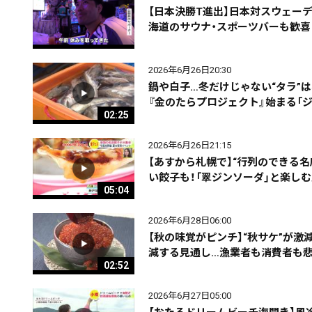
【日本決勝T進出】日本対スウェー
海道のサウナ・スポーツバーも歓喜
2026年6月26日20:30
鍋や白子…冬だけじゃない“タラ”
『金のたらプロジェクト』始まる「
02:25
2026年6月26日21:15
【あすから札幌で】“行列のできる
い餃子も！「翠ジンソーダ」と楽し
05:04
2026年6月28日06:00
【秋の味覚がピンチ】“秋サケ”が
減する見通し…漁業者も消費者も悲鳴
02:52
2026年6月27日05:00