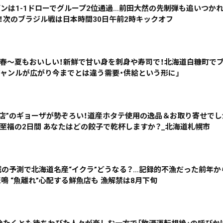
デンは1-1ドローでグループ2位通過…前田大然の先制弾も追いつか
！次のブラジル戦は日本時間30日午前2時キックオフ
は春～夏もおいしい！新鮮で甘い身を刺身や寿司で！北海道白糠町で
ジャンルが広がり今までとは違う需要・供給という形に」
名店”のギョーザが勢ぞろい！道産ホタテ使用の逸品＆お取り寄せで
む至福の2日間 あなたはどの餃子で乾杯しますか？_北海道札幌市
激減の予測で北海道名産“イクラ”どうなる？…記録的不漁だった前年
 “魚離れ”心配する鮮魚店も 漁解禁は8月下旬