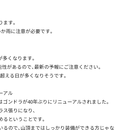
ります。
か雨に注意が必要です。
ニュース記事を探す
が多くなります。
08月06日
08月05日
08月04日
08月03日
能性があるので、最新の予報にご注意ください。
℃を超える日が多くなりそうです。
政治
道内経済
くらし・医療
エンタメ・スポーツ
ーアル
ゴンドラが40年ぶりにリニューアルされました。
道東
全道
道外
ス張りになり、
めるということです。
いるので、山頂まではしっかり装備ができる方じゃな