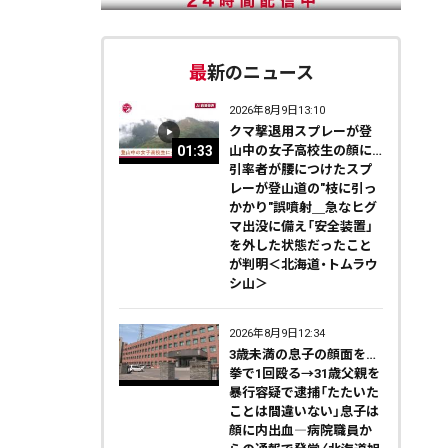
最新のニュース
2026年8月9日13:10
クマ撃退用スプレーが登
01:33
山中の女子高校生の顔に…
引率者が腰につけたスプ
レーが登山道の"枝に引っ
かかり"誤噴射＿急なヒグ
マ出没に備え「安全装置」
を外した状態だったこと
が判明＜北海道・トムラウ
シ山＞
2026年8月9日12:34
3歳未満の息子の顔面を…
拳で1回殴る→31歳父親を
暴行容疑で逮捕「たたいた
ことは間違いない」息子は
顔に内出血―病院職員か