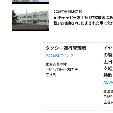
2026年6月8日07:30
期間を絞る
■【チャッピーお手柄】詐欺被害にあ
性」を指摘され、だまされた事に気
カテゴリで絞る
タクシー運行管理者
イヤ
の製
株式会社ウイング
土日
北海道 札幌市
支給
月給27万円～28万円
験歓
正社員
AQU
北海道
月給3
正社