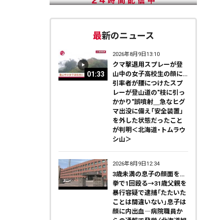
最新のニュース
2026年8月9日13:10
クマ撃退用スプレーが登
01:33
山中の女子高校生の顔に…
引率者が腰につけたスプ
レーが登山道の"枝に引っ
かかり"誤噴射＿急なヒグ
マ出没に備え「安全装置」
を外した状態だったこと
が判明＜北海道・トムラウ
シ山＞
2026年8月9日12:34
3歳未満の息子の顔面を…
拳で1回殴る→31歳父親を
暴行容疑で逮捕「たたいた
ことは間違いない」息子は
顔に内出血―病院職員か