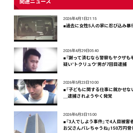
関連ニュース
2026年4月1日21:15
■過去に女性5人の家に忍び込み暴
2026年4月29日05:40
配信日
きのう
08月07日
■『謝って済むなら警察もヤクザも
疑い"トクリュウ"男が7回目逮捕
カテゴリ
事件・事故
社会
2026年5月23日10:00
■『子どもに関する仕事に就かせな
＿逮捕されようやく発覚
エリア
道北
道央
道南
2026年6月3日15:00
■『3人でしよう事件』で4人目被
お父さんバレちゃうね」150万円