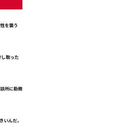
女性を襲う
脅し取った
天気
コラム・特集
相談所に勤務
きいんだ。