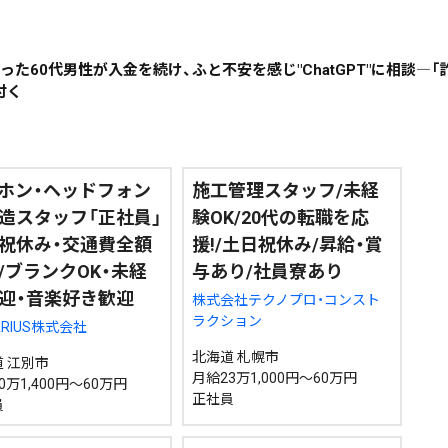
った60代男性が入金を続け、ふと不安を感じ"ChatGPT"に相談―
~
付く
地域で絞る
キーワードで
ホン・ヘッドフォン
施工管理スタッフ/未経
造スタッフ「正社員」
験OK/20代の転職を応
祝休み・交通費全額
援!/土日祝休み/昇給・賞
検索
/ブランクOK・未経
与あり/社員寮あり
迎・音楽好き歓迎
株式会社テクノプロ・コンスト
ラクション
ARIUS株式会社
北海道 札幌市
 江別市
月給23万1,000円～60万円
0万1,400円～60万円
正社員
員