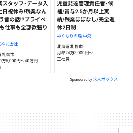
務スタッフ・データ入
児童発達管理責任者・候
土日祝休み!残業なん
補/賞与2.5か月以上実
う昔の話!?プライベ
績/残業ほぼなし/完全週
も仕事も全部欲張り
休2日制
ぬくもりの森 中央
ズ株式会社
北海道 札幌市
月給24万3,000円～
 札幌市
正社員
9万5,000円～40万円
員
求人ボックス
Sponsored by