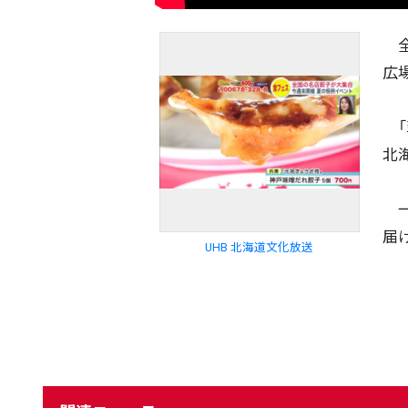
全
広
「翠
北
一
届
UHB 北海道文化放送