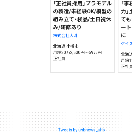
「正社員採用」プラモデル
「事
の製造/未経験OK/模型の
力」
組み立て・検品/土日祝休
ても
み/研修あり
ート
に
株式会社大斗
ケイ
北海道 小樽市
月給30万2,500円～59万円
北海道
正社員
月給1
正社
Tweets by uhbnews_uhb