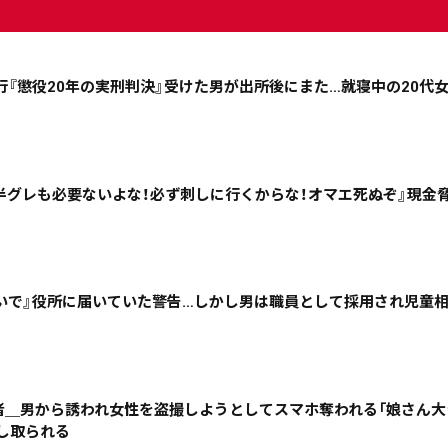
行『懲役20年の実刑判決』受けた男が出所後にまた…就寝中の20代
ニュース記事を探す
08月06日
08月05日
08月04日
08月03日
半グレも必要ないよな！必ず刺しに行くからな！オマエ死ぬぞ』現金
政治
道内経済
くらし・医療
エンタメ・スポーツ
いで』役所に届いていた警告…しかし男は職員として採用され児童
道東
全道
道外
害者＿男から誘われ女性を盗撮しようとしてスマホ奪われる「娘さん大
脅し取られる
絞り込み検索