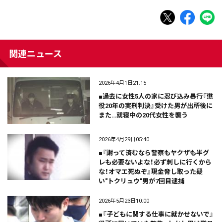
関連ニュース
2026年4月1日21:15
■過去に女性5人の家に忍び込み暴行『懲
役20年の実刑判決』受けた男が出所後に
また…就寝中の20代女性を襲う
2026年4月29日05:40
■『謝って済むなら警察もヤクザも半グ
レも必要ないよな！必ず刺しに行くから
な！オマエ死ぬぞ』現金脅し取った疑
い"トクリュウ"男が7回目逮捕
2026年5月23日10:00
■『子どもに関する仕事に就かせないで』