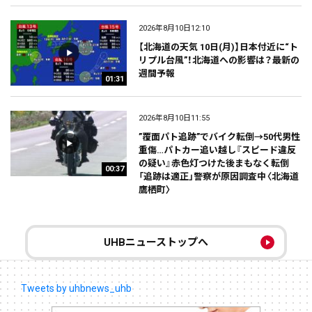
2026年8月10日12:10
【北海道の天気 10日(月)】日本付近に“ト
リプル台風”！北海道への影響は？最新の
週間予報
01:31
2026年8月10日11:55
”覆面パト追跡”でバイク転倒→50代男性
重傷…パトカー追い越し『スピード違反
の疑い』赤色灯つけた後まもなく転倒
00:37
「追跡は適正」警察が原因調査中〈北海道
鷹栖町〉
UHBニューストップへ
Tweets by uhbnews_uhb