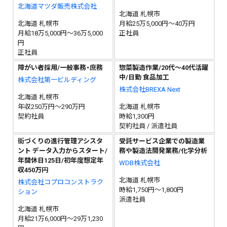
北海道マツダ販売株式会社
北海道 札幌市
北海道 札幌市
月給25万5,000円～40万円
月給18万5,000円～36万5,000
正社員
円
正社員
障がい者採用/一般事務・庶務
惣菜製造作業/20代～40代活躍
中/日勤 食品加工
株式会社第一ビルディング
株式会社BREXA Next
北海道 札幌市
年収250万円～290万円
北海道 札幌市
契約社員
時給1,300円
契約社員 / 派遣社員
街づくりの進行管理アシスタ
受託サービス企業での製造業
ント データ入力からスタート/
務や製造法開発業務/化学分析
年間休日125日/初年度想定年
WDB株式会社
収450万円
北海道 札幌市
株式会社コプロコンストラク
時給1,750円～1,800円
ション
派遣社員
北海道 札幌市
月給21万6,000円～29万1,230