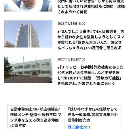
役所に届いていた警告…しかし男は職員
として採用され児童相談所に勤務＿逮捕
されようやく発覚
2026年6月3日15:00
■『3人でしよう事件』で4人目被害者＿男
から誘われ女性を盗撮しようとしてスマ
ホ奪われる「娘さん大きいんだ。お父さ
んバレちゃうね」150万円脅し取られる
2026年6月8日07:30
■【チャッピーお手柄】詐欺被害にあった
60代男性が入金を続け、ふと不安を感
じ"ChatGPT"に相談―「詐欺の可能性」
を指摘され、だまされた事に気付く
自動車整備士/車・航空機製造/
「残り枠わずか!」未経験からで
機械メンテ 整備士 経験不問 マ
きる一般事務/昇給賞与年2回・
ツダ車を支える誇り高き仲間
研修制度充実
に 賞与有
株式会社RIOT