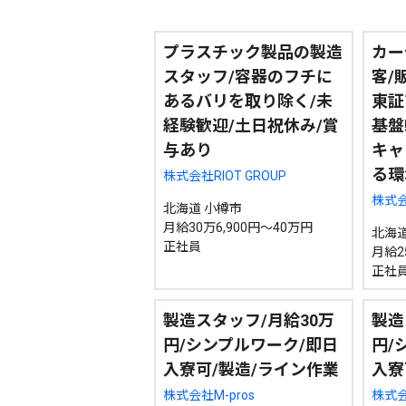
プラスチック製品の製造
カー
スタッフ/容器のフチに
客/
あるバリを取り除く/未
東証
経験歓迎/土日祝休み/賞
基盤
与あり
キャ
る環
株式会社RIOT GROUP
株式会
北海道 小樽市
月給30万6,900円～40万円
北海道
正社員
月給2
正社
製造スタッフ/月給30万
製造
円/シンプルワーク/即日
円/
入寮可/製造/ライン作業
入寮
株式会社M-pros
株式会