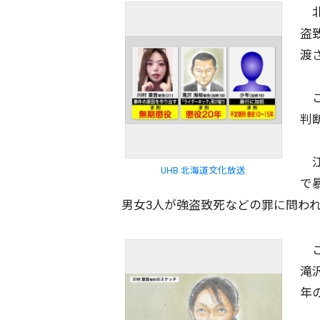
北
盗
渡
こ
判
江
UHB 北海道文化放送
で
男女3人が強盗致死などの罪に問われ
こ
滝
年