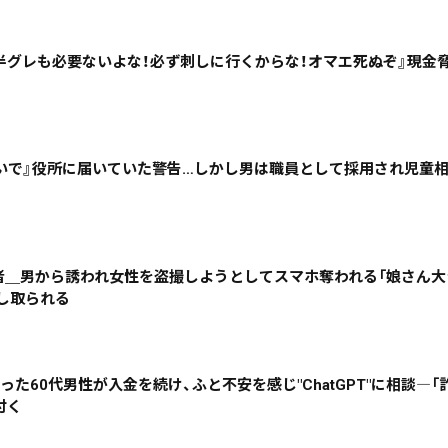
半グレも必要ないよな！必ず刺しに行くからな！オマエ死ぬぞ』現金
道東
全道
道外
絞り込み検索
いで』役所に届いていた警告…しかし男は職員として採用され児童
~
害者＿男から誘われ女性を盗撮しようとしてスマホ奪われる「娘さん大
脅し取られる
地域で絞る
キーワードで
った60代男性が入金を続け、ふと不安を感じ"ChatGPT"に相談―
付く
検索