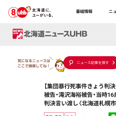
番組情報
ニ
ニュース記事を探す
【集団暴行死事件きょう判決
被告・滝沢海裕被告・当時1
判決言い渡し〈北海道札幌市