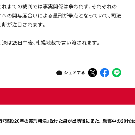
れまでの裁判では事実関係は争われず、それぞれの
件への関与度合いによる量刑が争点となっていて、司法
判断が注目されます。
決は25日午後、札幌地裁で言い渡されます。
シェアする
ニュース記事を探す
08月05日
08月04日
08月03日
08月02日
行『懲役20年の実刑判決』受けた男が出所後にまた…就寝中の20代
政治
道内経済
くらし・医療
エンタメ・スポーツ