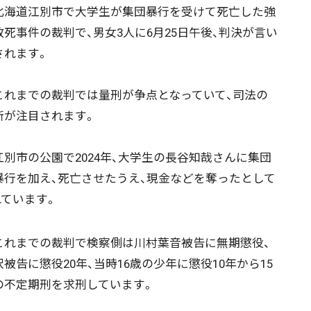
海道江別市で大学生が集団暴行を受けて死亡した強
致死事件の裁判で、男女3人に6月25日午後、判決が言い
されます。
れまでの裁判では量刑が争点となっていて、司法の
断が注目されます。
別市の公園で2024年、大学生の長谷知哉さんに集団
暴行を加え、死亡させたうえ、現金などを奪ったとして
ています。
れまでの裁判で検察側は川村葉音被告に無期懲役、
沢被告に懲役20年、当時16歳の少年に懲役10年から15
の不定期刑を求刑しています。