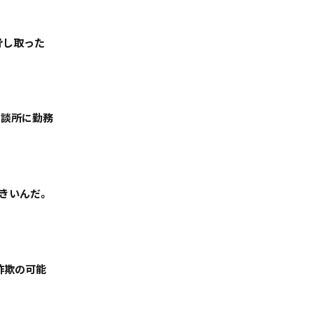
脅し取った
相談所に勤務
きいんだ。
絞る
「詐欺の可能