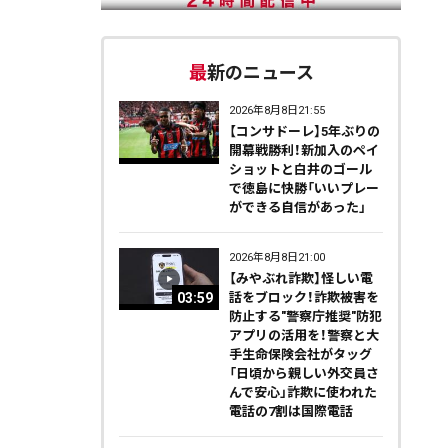
最新のニュース
2026年8月8日21:55
【コンサドーレ】5年ぶりの
開幕戦勝利！新加入のペイ
ショットと白井のゴール
で徳島に快勝「いいプレー
ができる自信があった」
2026年8月8日21:00
【みやぶれ詐欺】怪しい電
03:59
話をブロック！詐欺被害を
防止する"警察庁推奨"防犯
アプリの活用を！警察と大
手生命保険会社がタッグ
「日頃から親しい外交員さ
んで安心」詐欺に使われた
電話の7割は国際電話