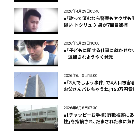
2026年4月29日05:40
■『謝って済むなら警察もヤクザも
エリア
道北
道央
道南
疑い"トクリュウ"男が7回目逮捕
2026年5月23日10:00
■『子どもに関する仕事に就かせな
＿逮捕されようやく発覚
期間を絞る
2026年6月3日15:00
■『3人でしよう事件』で4人目被
お父さんバレちゃうね」150万円
カテゴリで絞る
2026年6月8日07:30
■【チャッピーお手柄】詐欺被害にあ
性」を指摘され、だまされた事に気