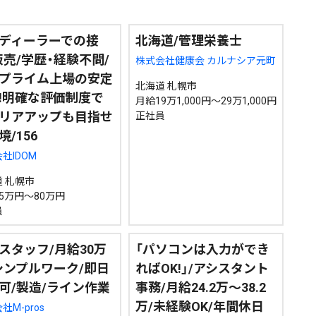
ディーラーでの接
北海道/管理栄養士
販売/学歴・経験不問/
株式会社健康会 カルナシア元町
プライム上場の安定
北海道 札幌市
!明確な評価制度で
月給19万1,000円～29万1,000円
リアアップも目指せ
正社員
境/156
社IDOM
 札幌市
5万円～80万円
員
スタッフ/月給30万
「パソコンは入力ができ
シンプルワーク/即日
ればOK!」/アシスタント
可/製造/ライン作業
事務/月給24.2万～38.2
万/未経験OK/年間休日
社M-pros