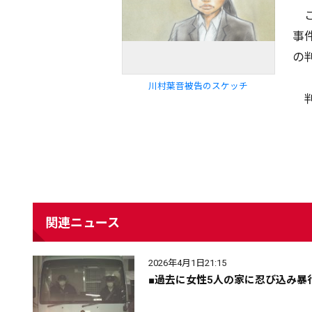
こ
事
の
川村葉音被告のスケッチ
判
関連ニュース
配信日
きのう
08月06日
2026年4月1日21:15
■過去に女性5人の家に忍び込み暴
カテゴリ
事件・事故
社会