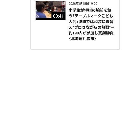
2026年8月8日19:00
小学生が将棋の腕前を競
00:41
う「テーブルマークこども
大会」決勝では和装に着替
え“プロさながらの熱戦”－
約190人が参加し真剣勝負
〈北海道札幌市〉