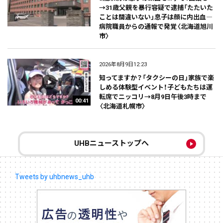
→31歳父親を暴行容疑で逮捕「たたいた
ことは間違いない」息子は顔に内出血―
病院職員からの通報で発覚〈北海道旭川
市〉
2026年8月9日12:23
知ってますか？「タクシーの日」家族で楽
しめる体験型イベント！子どもたちは運
転席でニッコリ→8月9日午後3時まで
00:41
〈北海道札幌市〉
UHBニューストップへ
Tweets by uhbnews_uhb