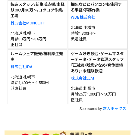
製造スタッフ/新生活応援/未経
梱包などとパソコンも使用す
験OK/月30万～/コツコツ作業/
る事務/事務作業
工場
WDB株式会社
株式会社MONOLITH
北海道 小樽市
北海道 札幌市
時給1,300円～
月給30万円～34万円
派遣社員
正社員
ルームウェア販売/福利厚生充
ゲーム好き歓迎・ゲームマスタ
実
ーデータ・データ管理スタッフ
「正社員/残業少なめ/育休実績
株式会社iDA
あり」・未経験歓迎
北海道 札幌市
株式会社ELM
時給1,400円～1,550円
派遣社員
北海道 札幌市
月給26万1,000円～50万円
正社員
求人ボックス
Sponsored by