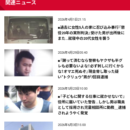
関連ニュース
2026年4月1日21:15
■過去に女性5人の家に忍び込み暴行『懲
役20年の実刑判決』受けた男が出所後に
また…就寝中の20代女性を襲う
2026年4月29日05:40
■『謝って済むなら警察もヤクザも半グ
レも必要ないよな！必ず刺しに行くから
な！オマエ死ぬぞ』現金脅し取った疑
い"トクリュウ"男が7回目逮捕
2026年5月23日10:00
■『子どもに関する仕事に就かせないで』
役所に届いていた警告…しかし男は職員
として採用され児童相談所に勤務＿逮捕
されようやく発覚
2026年6月3日15:00