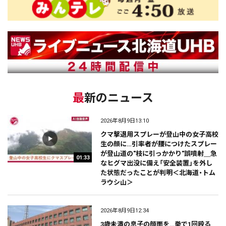
最新のニュース
2026年8月9日13:10
クマ撃退用スプレーが登山中の女子高校
生の顔に…引率者が腰につけたスプレー
が登山道の"枝に引っかかり"誤噴射＿急
01:33
なヒグマ出没に備え「安全装置」を外し
た状態だったことが判明＜北海道・トム
ラウシ山＞
2026年8月9日12:34
3歳未満の息子の顔面を…拳で1回殴る