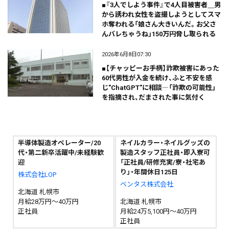
■『3人でしよう事件』で4人目被害者＿男
から誘われ女性を盗撮しようとしてスマ
ホ奪われる「娘さん大きいんだ。お父さ
んバレちゃうね」150万円脅し取られる
2026年6月8日07:30
■【チャッピーお手柄】詐欺被害にあった
60代男性が入金を続け、ふと不安を感
じ"ChatGPT"に相談―「詐欺の可能性」
を指摘され、だまされた事に気付く
半導体製造オペレーター/20
ネイルカラー・ネイルグッズの
代・第二新卒活躍中/未経験歓
製造スタッフ正社員・即入寮可
迎
「正社員/研修充実/寮・社宅あ
り」・年間休日125日
株式会社LOP
ベンタス株式会社
北海道 札幌市
月給28万円～40万円
北海道 札幌市
正社員
月給24万5,100円～40万円
正社員