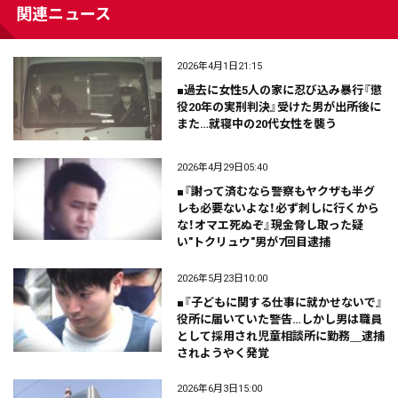
関連ニュース
2026年4月1日21:15
■過去に女性5人の家に忍び込み暴行『懲
役20年の実刑判決』受けた男が出所後に
また…就寝中の20代女性を襲う
2026年4月29日05:40
■『謝って済むなら警察もヤクザも半グ
レも必要ないよな！必ず刺しに行くから
な！オマエ死ぬぞ』現金脅し取った疑
い"トクリュウ"男が7回目逮捕
2026年5月23日10:00
■『子どもに関する仕事に就かせないで』
役所に届いていた警告…しかし男は職員
として採用され児童相談所に勤務＿逮捕
されようやく発覚
2026年6月3日15:00