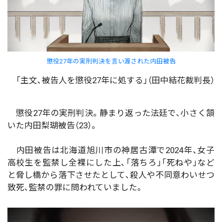
懲役27年の実刑判決を言い渡された内田被告
「主文、被告人を懲役27年に処する」（田中結花裁判長）
懲役27年の実刑判決。静まり返った法廷で、小さく頷
いた内田梨瑚被告（23）。
内田被告は北海道旭川市の神居古潭で2024年、女子
高校生を監禁し全裸にした上、「落ちろ」「死ねや」など
と脅し橋から落下させたとして、殺人や不同意わいせつ
致死、監禁の罪に問われていました。