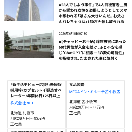
■『3人でしよう事件』で4人目被害者＿男
から誘われ女性を盗撮しようとしてスマ
ホ奪われる「娘さん大きいんだ。お父さ
んバレちゃうね」150万円脅し取られる
2026年6月8日07:30
■【チャッピーお手柄】詐欺被害にあった
60代男性が入金を続け、ふと不安を感
じ"ChatGPT"に相談―「詐欺の可能性」
を指摘され、だまされた事に気付く
「新生活デビュー応援!」未経験
食品製造
採用枠/カプセルトイ製造オペ
MEGAドン・キホーテ苫小牧店
レーター/年間休日125日以上
北海道 苫小牧市
株式会社RIOT
月給29万円～44万円
北海道 札幌市
正社員
月給28万円～50万円
正社員