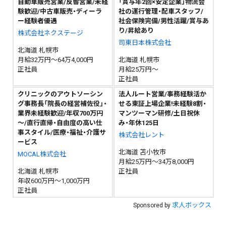
自動車販売営業/反響営業/未経
「賞与年2回×安定企業」物流会
験歓迎/中古車販売・ディーラ
社の運行管理・配車スタッフ/
ー経験者優遇
社会保険完備/男性活躍/賞与あ
り/昇給あり
株式会社ネクステージ
司東日本株式会社
北海道 札幌市
月給32万円～64万4,000円
北海道 札幌市
正社員
月給25万円～
正社員
クリニックのアウトソーシン
法人ルート営業/事務経験活か
グ事務長「院長の経営補佐役」・
せる東証上場企業!未経験8割・
業界未経験歓迎/年収700万円
マンツーマン研修/土日祝休
～/直行直帰・自由度の高い仕
み・年休125日
事スタイル/医療・福祉・介護サ
株式会社レント
ービス
北海道 苫小牧市
MOCAL株式会社
月給25万円～34万8,000円
北海道 札幌市
正社員
年収600万円～1,000万円
正社員
求人ボックス
Sponsored by