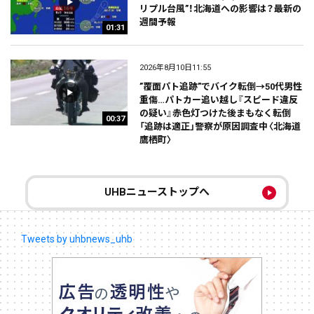
リプル台風”！北海道への影響は？最新の
週間予報
01:31
2026年8月10日11:55
”覆面パト追跡”でバイク転倒→50代男性
重傷…パトカー追い越し『スピード違反
の疑い』赤色灯つけた後まもなく転倒
00:37
「追跡は適正」警察が原因調査中〈北海道
鷹栖町〉
UHBニューストップへ
Tweets by uhbnews_uhb