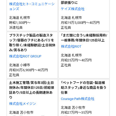
部欲張りに
株式会社ヒト・コミュニケーシ
ョンズ
ケイズ株式会社
北海道 札幌市
北海道 札幌市
時給1,500円～
月給19万5,000円～40万円
派遣社員
正社員
プラスチック製品の製造スタ
「まだ間に合う!」未経験採用枠/
ッフ/容器のフチにあるバリを
一般事務/年間休日125日以上
取り除く/未経験歓迎/土日祝休
株式会社RIOT
み/賞与あり
北海道 札幌市
株式会社RIOT GROUP
月給25万円～40万円
北海道 小樽市
正社員
月給30万6,900円～40万円
正社員
土木施工管理/賞与年3回/土日
「ペットフードの包装・製造補
祝休み/年間休日125日/前給保
助スタッフ」身近な商品を扱う
証あり/5日以上の長期連休あ
仕事
り
Courage Path株式会社
株式会社メイジン
北海道 苫小牧市
北海道 苫小牧市
月給27万円～35万円