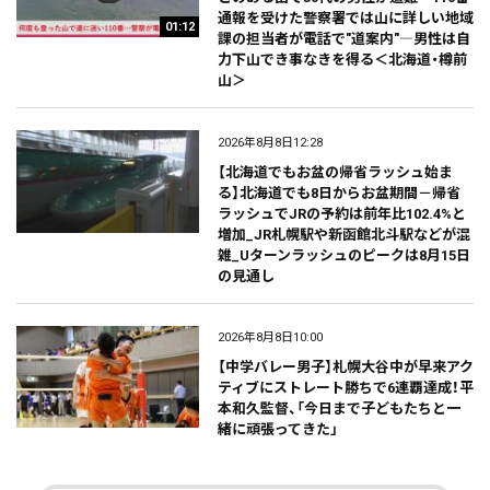
通報を受けた警察署では山に詳しい地域
01:12
課の担当者が電話で"道案内"―男性は自
力下山でき事なきを得る＜北海道・樽前
山＞
2026年8月8日12:28
【北海道でもお盆の帰省ラッシュ始ま
る】北海道でも8日からお盆期間－帰省
ラッシュでJRの予約は前年比102.4%と
増加_JR札幌駅や新函館北斗駅などが混
雑_Uターンラッシュのピークは8月15日
の見通し
2026年8月8日10:00
【中学バレー男子】札幌大谷中が早来アク
ティブにストレート勝ちで6連覇達成！平
本和久監督、「今日まで子どもたちと一
緒に頑張ってきた」