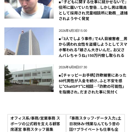
■『子どもに関する仕事に就かせないで』
役所に届いていた警告…しかし男は職員
として採用され児童相談所に勤務＿逮捕
されようやく発覚
2026年6月3日15:00
■『3人でしよう事件』で4人目被害者＿男
から誘われ女性を盗撮しようとしてスマ
ホ奪われる「娘さん大きいんだ。お父さ
んバレちゃうね」150万円脅し取られる
2026年6月8日07:30
■【チャッピーお手柄】詐欺被害にあった
60代男性が入金を続け、ふと不安を感
じ"ChatGPT"に相談―「詐欺の可能性」
を指摘され、だまされた事に気付く
オフィス系/事務/営業事務 ス
「事務スタッフ・データ入力」土
ポーツの公式戦を支える観客
日祝休み!残業なんてもう昔の
席運営 事務スタッフ募集
話!?プライベートも仕事も全