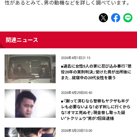
性があるとみて、男の動機などを詳しく調べています。
関連ニュース
2026年4月1日21:15
■過去に女性5人の家に忍び込み暴行『懲
役20年の実刑判決』受けた男が出所後に
また…就寝中の20代女性を襲う
2026年4月29日05:40
■『謝って済むなら警察もヤクザも半グ
レも必要ないよな！必ず刺しに行くから
な！オマエ死ぬぞ』現金脅し取った疑
い"トクリュウ"男が7回目逮捕
2026年5月23日10:00