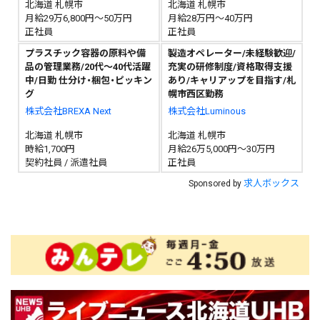
北海道 札幌市
北海道 札幌市
月給29万6,800円～50万円
月給28万円～40万円
正社員
正社員
プラスチック容器の原料や備
製造オペレーター/未経験歓迎/
品の管理業務/20代～40代活躍
充実の研修制度/資格取得支援
中/日勤 仕分け・梱包・ピッキン
あり/キャリアップを目指す/札
グ
幌市西区勤務
株式会社BREXA Next
株式会社Luminous
北海道 札幌市
北海道 札幌市
時給1,700円
月給26万5,000円～30万円
契約社員 / 派遣社員
正社員
求人ボックス
Sponsored by