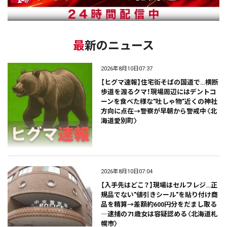
最新のニュース
2026年8月10日07:37
【ヒグマ速報】住宅街そばの国道で…横断
歩道を渡るクマ！現場周辺にはデントコ
ーンを食べた様な”吐しゃ物”近くの神社
方向に点在→警察が早朝から警戒中〈北
海道愛別町〉
2026年8月10日07:04
【入手先はどこ？】現場はセルフレジ…正
規品でない"値引きシール"を貼り付け商
品を精算→差額約600円分をだまし取る
―逮捕の71歳女は容疑認める〈北海道札
幌市〉