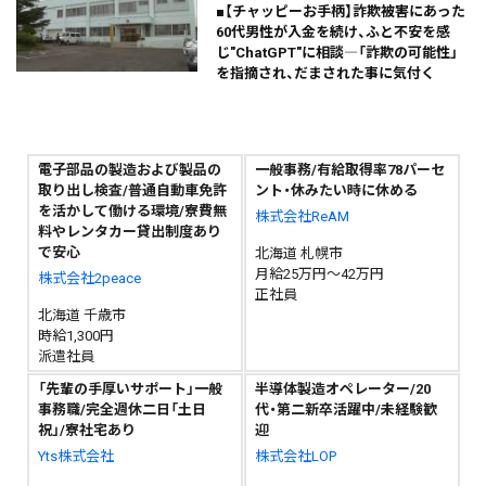
■【チャッピーお手柄】詐欺被害にあった
60代男性が入金を続け、ふと不安を感
じ"ChatGPT"に相談―「詐欺の可能性」
を指摘され、だまされた事に気付く
電子部品の製造および製品の
一般事務/有給取得率78パーセ
取り出し検査/普通自動車免許
ント・休みたい時に休める
を活かして働ける環境/寮費無
株式会社ReAM
料やレンタカー貸出制度あり
で安心
北海道 札幌市
月給25万円～42万円
株式会社2peace
正社員
北海道 千歳市
時給1,300円
派遣社員
「先輩の手厚いサポート」一般
半導体製造オペレーター/20
事務職/完全週休二日「土日
代・第二新卒活躍中/未経験歓
祝」/寮社宅あり
迎
Yts株式会社
株式会社LOP