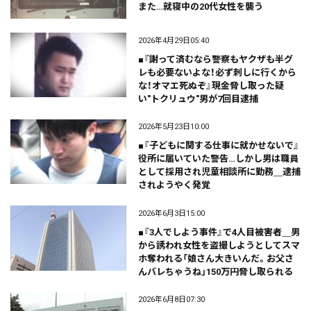
また…就寝中の20代女性を襲う
2026年4月29日05:40
■『謝って済むなら警察もヤクザも半グ
レも必要ないよな！必ず刺しに行くから
な！オマエ死ぬぞ』現金脅し取った疑
い"トクリュウ"男が7回目逮捕
2026年5月23日10:00
■『子どもに関する仕事に就かせないで』
役所に届いていた警告…しかし男は職員
として採用され児童相談所に勤務＿逮捕
されようやく発覚
2026年6月3日15:00
■『3人でしよう事件』で4人目被害者＿男
から誘われ女性を盗撮しようとしてスマ
ホ奪われる「娘さん大きいんだ。お父さ
んバレちゃうね」150万円脅し取られる
2026年6月8日07:30