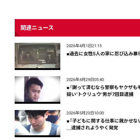
関連ニュース
2026年4月1日21:15
■過去に女性5人の家に忍び込み暴
配信日
きのう
08月06日
2026年4月29日05:40
■『謝って済むなら警察もヤクザも
疑い"トクリュウ"男が7回目逮捕
カテゴリ
事件・事故
社会
2026年5月23日10:00
■『子どもに関する仕事に就かせな
エリア
道北
道央
道南
＿逮捕されようやく発覚