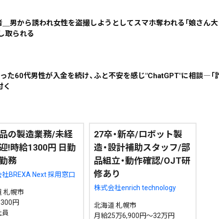
絞り込み検索
害者＿男から誘われ女性を盗撮しようとしてスマホ奪われる「娘さん大
脅し取られる
~
った60代男性が入金を続け、ふと不安を感じ"ChatGPT"に相談―
付く
地域で絞る
キーワードで
品の製造業務/未経
27卒・新卒/ロボット製
検索
迎!時給1300円 日勤
造・設計補助スタッフ/部
勤務
品組立・動作確認/OJT研
修あり
社BREXA Next 採用窓口
株式会社enrich technology
 札幌市
300円
北海道 札幌市
社員
月給25万6,900円～32万円