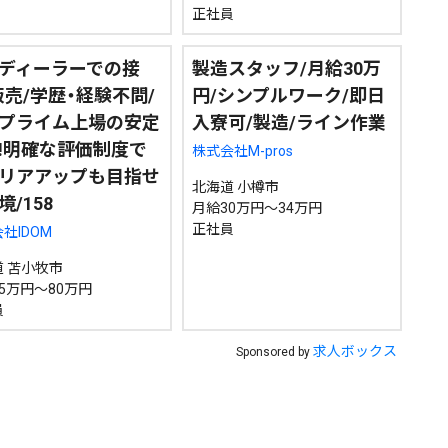
正社員
ディーラーでの接
製造スタッフ/月給30万
販売/学歴・経験不問/
円/シンプルワーク/即日
プライム上場の安定
入寮可/製造/ライン作業
!明確な評価制度で
株式会社M-pros
リアアップも目指せ
北海道 小樽市
境/158
月給30万円～34万円
正社員
社IDOM
 苫小牧市
5万円～80万円
員
求人ボックス
Sponsored by