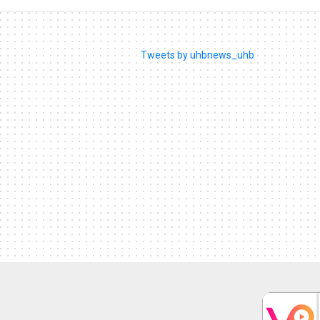
Tweets by uhbnews_uhb