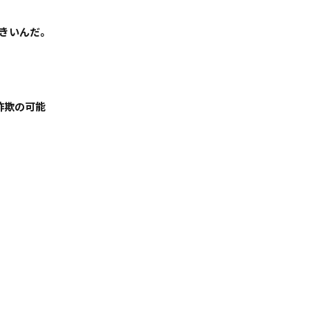
きいんだ。
「詐欺の可能
絞る