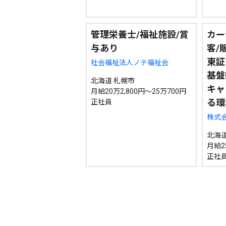
管理栄養士/福祉施設/賞
カー
与あり
客/
東証
社会福祉法人ノテ福祉会
基盤
北海道 札幌市
キャ
月給20万2,800円～25万700円
る環
正社員
株式会
北海道
月給2
正社