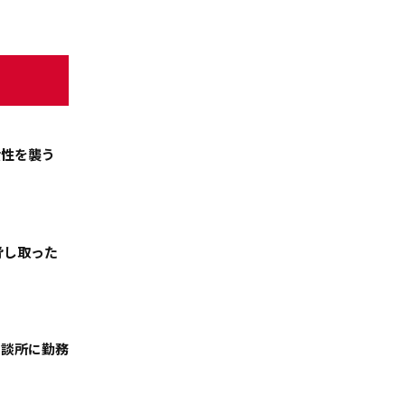
女性を襲う
脅し取った
天気
コラム・特集
相談所に勤務