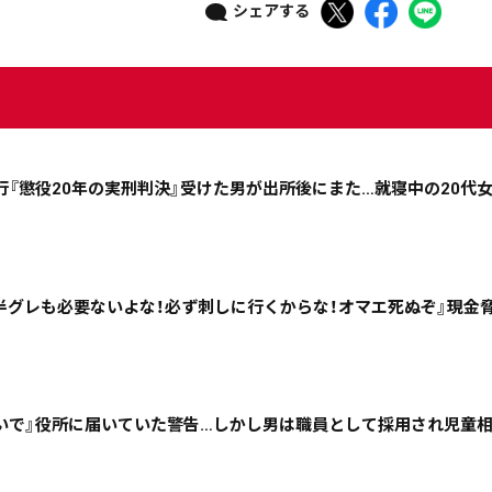
シェアする
ニュース記事を探す
行『懲役20年の実刑判決』受けた男が出所後にまた…就寝中の20代
08月05日
08月04日
08月03日
08月02日
半グレも必要ないよな！必ず刺しに行くからな！オマエ死ぬぞ』現金
政治
道内経済
くらし・医療
エンタメ・スポーツ
いで』役所に届いていた警告…しかし男は職員として採用され児童
道東
全道
道外