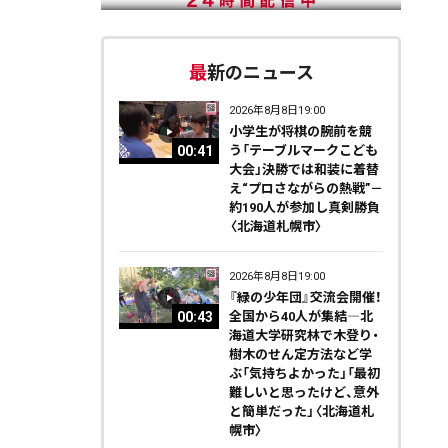
最新のニュース
2026年8月8日19:00
小学生が将棋の腕前を競
00:41
う「テーブルマークこども
大会」決勝では和装に着替
え“プロさながらの熱戦”－
約190人が参加し真剣勝負
〈北海道札幌市〉
2026年8月8日19:00
『緑の少年団』交流会開催！
00:43
全国から40人が集結―北
海道大学研究林で木登り・
樹木のせん定方法など学
ぶ「気持ちよかった」「最初
難しいと思ったけど、意外
と簡単だった」〈北海道札
幌市〉