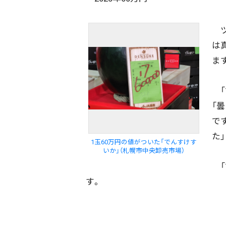
ツ
は
ま
「
「
で
た
1玉60万円の値がついた「でんすけす
いか」（札幌市中央卸売市場）
「
す。