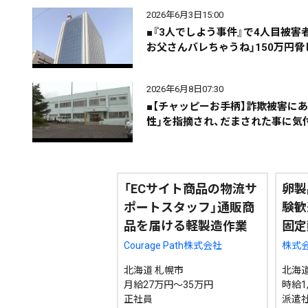
2026年6月3日15:00
■『3人でしよう事件』で4人目被
お父さんバレちゃうね」150万円
期間を絞る
2026年6月8日07:30
■【チャッピーお手柄】詐欺被害にあ
性」を指摘され、だまされた事に気
カテゴリで絞る
「ECサイト商品の物流サ
卵製
ポートスタッフ」通販商
験歓
品を届ける軽製造作業
固定
Courage Path株式会社
株式会
北海道 札幌市
北海道
月給27万円～35万円
時給1,
正社員
派遣