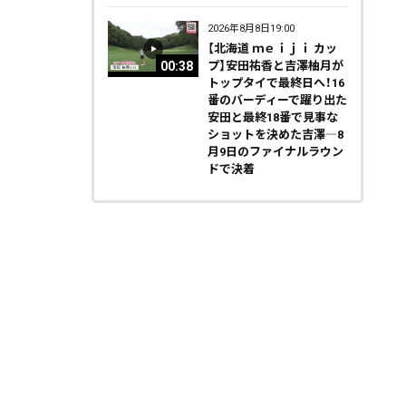
2026年8月8日19:00
【北海道 ｍｅｉｊｉ カッ
00:38
プ】安田祐香と吉澤柚月が
トップタイで最終日へ！16
番のバーディーで躍り出た
安田と最終18番で見事な
ショットを決めた吉澤―8
月9日のファイナルラウン
ドで決着