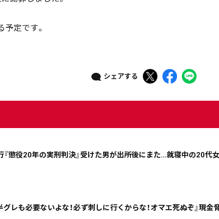
08月05日
08月04日
08月03日
08月02日
る予定です。
政治
道内経済
くらし・医療
エンタメ・スポーツ
シェアする
道東
全道
道外
絞り込み検索
行『懲役20年の実刑判決』受けた男が出所後にまた…就寝中の20代
~
半グレも必要ないよな！必ず刺しに行くからな！オマエ死ぬぞ』現金