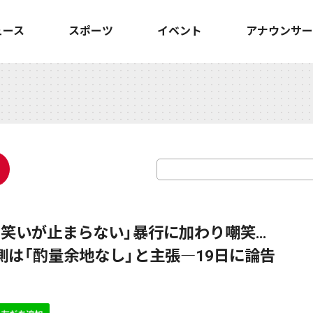
ュース
スポーツ
イベント
アナウンサー
に笑いが止まらない」暴行に加わり嘲笑…
側は「酌量余地なし」と主張―19日に論告