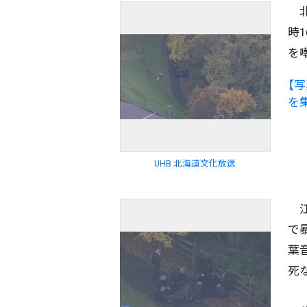
北
時
を
【
を
UHB 北海道文化放送
江
で
葉
死