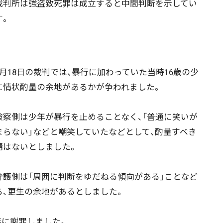
判所は強盗致死罪は成立すると中間判断を示してい
す。
月18日の裁判では、暴行に加わっていた当時16歳の少
に情状酌量の余地があるかが争われました。
察側は少年が暴行を止めることなく、「普通に笑いが
まらない」などと嘲笑していたなどとして、酌量すべき
情はないとしました。
護側は「周囲に判断をゆだねる傾向がある」ことなど
ら、更生の余地があるとしました。
ニュース記事を探す
に謝罪しました。