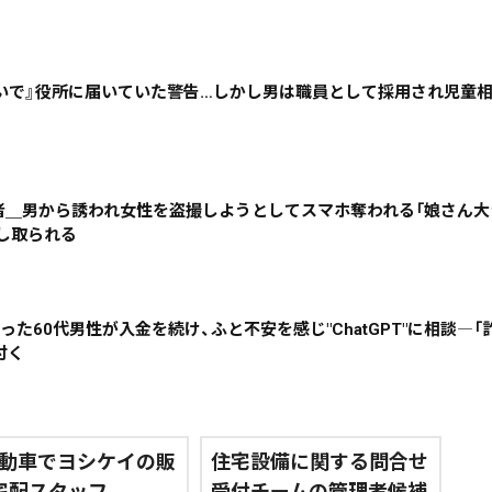
地域で絞る
キーワードで
いで』役所に届いていた警告…しかし男は職員として採用され児童
検索
害者＿男から誘われ女性を盗撮しようとしてスマホ奪われる「娘さん大
脅し取られる
った60代男性が入金を続け、ふと不安を感じ"ChatGPT"に相談―
付く
動車でヨシケイの販
住宅設備に関する問合せ
宅配スタッフ
受付チームの管理者候補