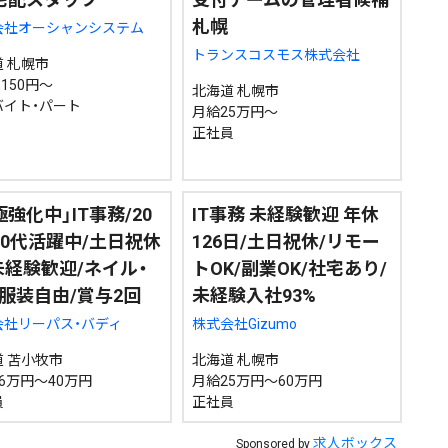
札幌
会社オーシャンシステム
トランスコスモス株式会社
 札幌市
,150円～
北海道 札幌市
バイト・パート
月給25万円～
正社員
極強化中」IT事務/20
IT事務 未経験歓迎 年休
30代活躍中/土日祝休
126日/土日祝休/リモー
未経験歓迎/ネイル・
トOK/副業OK/社宅あり/
服装自由/賞与2回
未経験入社93%
会社リーパス・バディ
株式会社Gizumo
 苫小牧市
北海道 札幌市
6万円～40万円
月給25万円～60万円
員
正社員
求人ボックス
Sponsored by