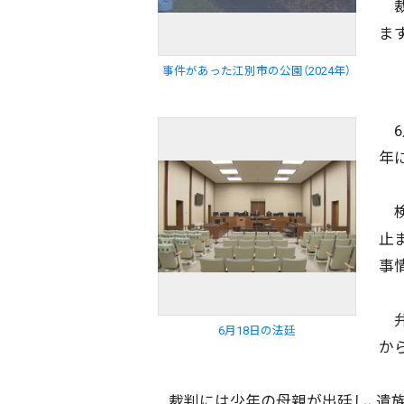
裁
ま
事件があった江別市の公園（2024年）
6
年
検
止
事
弁
6月18日の法廷
か
裁判には少年の母親が出廷し、遺族