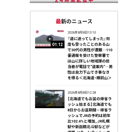
最新のニュース
2026年8月8日13:10
『道に迷ってしまった』何
01:12
度も登ったことのある山
で30代の男性が遭難―110
番通報を受けた警察署で
は山に詳しい地域課の担
当者が電話で"道案内"―男
性は自力下山でき事なき
を得る＜北海道・樽前山＞
2026年8月8日12:28
【北海道でもお盆の帰省ラ
ッシュ始まる】北海道でも
8日からお盆期間－帰省ラ
ッシュでJRの予約は前年
比102.4%と増加_JR札幌
駅や新函館北斗駅などが