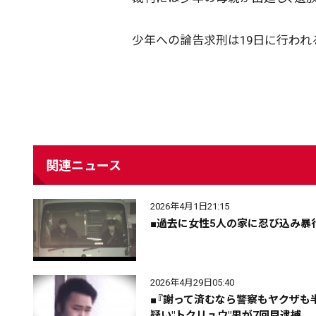
配信日
きのう
08月06日
少年への論告求刑は19日に行われ
カテゴリ
事件・事故
社会
エリア
道北
道央
道南
関連ニュース
2026年4月1日21:15
■過去に女性5人の家に忍び込み暴
期間を絞る
2026年4月29日05:40
■『謝って済むなら警察もヤクザも
疑い"トクリュウ"男が7回目逮捕