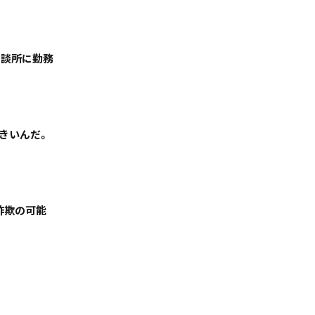
絞る
相談所に勤務
きいんだ。
「詐欺の可能