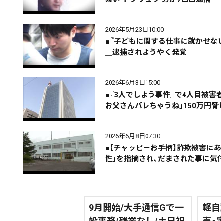
カテゴリで絞る
2026年5月23日10:00
■『子どもに関する仕事に就かせな
＿逮捕されようやく発覚
2026年6月3日15:00
■『3人でしよう事件』で4人目被
お父さんバレちゃうね」150万円
2026年6月8日07:30
■【チャッピーお手柄】詐欺被害にあ
性」を指摘され、だまされた事に気
9月開始/大手通信Gで一
軽自
般事務/残業なし/土日祝
売・