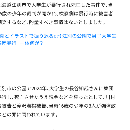
海道江別市で大学生が暴行され死亡した事件で、当
16歳の少年の裁判が開かれ、検察側は暴行時に被害者
嘲笑するなど、酌量すべき事情はないとしました。
写真とイラストで振り返る👉】江別の公園で男子大学生
集団暴行…一体何が？
別市の公園で2024年、大学生の長谷知哉さんに集団
暴行し、死亡させたうえ現金などを奪ったとして、川村
音被告と滝沢海裕被告、当時16歳の少年の3人が強盗致
などの罪に問われています。