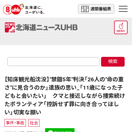
週間番組表
MENU
検索
【知床観光船沈没】"禁錮5年"判決「26人の"命の重
さ"に見合うのか」遺族の思い_「11歳になった子
どもと会いたい」 クマと接近しながら捜索続け
たボランティア「控訴せず罪に向き合ってほし
い」切実な願い
事件・事故
社会