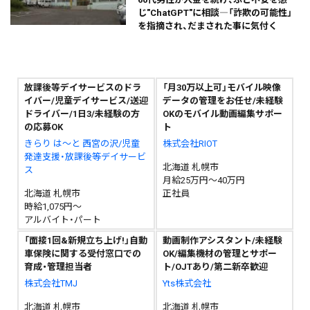
じ"ChatGPT"に相談―「詐欺の可能性」
を指摘され、だまされた事に気付く
放課後等デイサービスのドラ
「月30万以上可」モバイル映像
イバー/児童デイサービス/送迎
データの管理をお任せ/未経験
ドライバー/1日3/未経験の方
OKのモバイル動画編集サポー
の応募OK
ト
きらり は～と 西宮の沢/児童
株式会社RIOT
発達支援・放課後等デイサービ
北海道 札幌市
ス
月給25万円～40万円
北海道 札幌市
正社員
時給1,075円～
アルバイト・パート
「面接1回&新規立ち上げ!」自動
動画制作アシスタント/未経験
車保険に関する受付窓口での
OK/編集機材の管理とサポー
育成・管理担当者
ト/OJTあり/第二新卒歓迎
株式会社TMJ
Yts株式会社
北海道 札幌市
北海道 札幌市