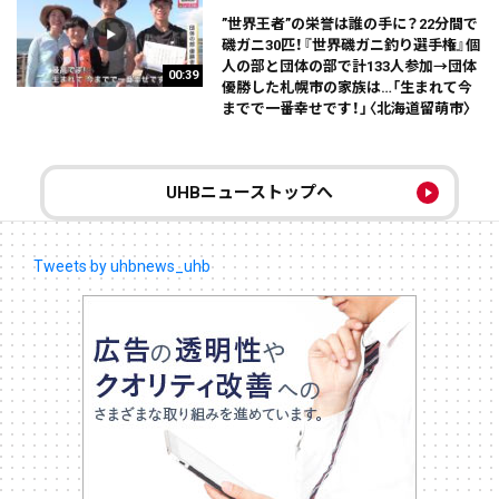
”世界王者”の栄誉は誰の手に？22分間で
磯ガニ30匹！『世界磯ガニ釣り選手権』個
人の部と団体の部で計133人参加→団体
00:39
優勝した札幌市の家族は…「生まれて今
までで一番幸せです！」〈北海道留萌市〉
UHBニューストップへ
Tweets by uhbnews_uhb