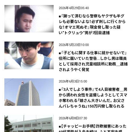
2026年4月29日05:40
■『謝って済むなら警察もヤクザも半グ
レも必要ないよな！必ず刺しに行くから
な！オマエ死ぬぞ』現金脅し取った疑
い"トクリュウ"男が7回目逮捕
2026年5月23日10:00
■『子どもに関する仕事に就かせないで』
役所に届いていた警告…しかし男は職員
として採用され児童相談所に勤務＿逮捕
されようやく発覚
2026年6月3日15:00
■『3人でしよう事件』で4人目被害者＿男
から誘われ女性を盗撮しようとしてスマ
ホ奪われる「娘さん大きいんだ。お父さ
んバレちゃうね」150万円脅し取られる
2026年6月8日07:30
■【チャッピーお手柄】詐欺被害にあった
60代男性が入金を続け、ふと不安を感