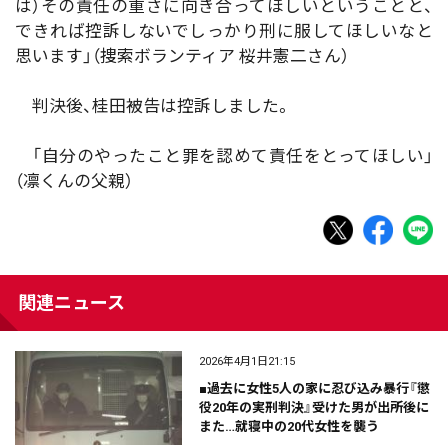
は）その責任の重さに向き合ってほしいということと、
できれば控訴しないでしっかり刑に服してほしいなと
思います」（捜索ボランティア 桜井憲二さん）
判決後、桂田被告は控訴しました。
「自分のやったこと罪を認めて責任をとってほしい」
（凛くんの父親）
関連ニュース
2026年4月1日21:15
■過去に女性5人の家に忍び込み暴行『懲
役20年の実刑判決』受けた男が出所後に
また…就寝中の20代女性を襲う