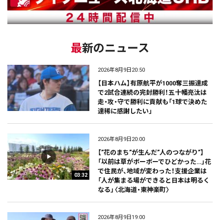
最新のニュース
2026年8月9日20:50
【日本ハム】有原航平が1000奪三振達成
で2試合連続の完封勝利！五十幡亮汰は
走・攻・守で勝利に貢献も「1球で決めた
達稀に感謝したい」
2026年8月9日20:00
【”花のまち”が生んだ”人のつながり”】
「以前は草がボーボーでひどかった…」花
で住民が、地域が変わった！支援企業は
03:32
「人が集まる場ができると日本は明るく
なる」〈北海道・東神楽町〉
2026年8月9日19:00