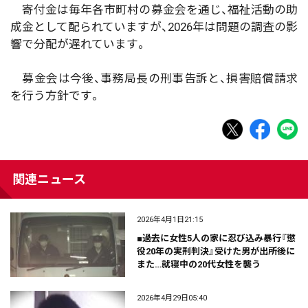
寄付金は毎年各市町村の募金会を通じ、福祉活動の助
成金として配られていますが、2026年は問題の調査の影
響で分配が遅れています。
募金会は今後、事務局長の刑事告訴と、損害賠償請求
を行う方針です。
関連ニュース
2026年4月1日21:15
■過去に女性5人の家に忍び込み暴行『懲
役20年の実刑判決』受けた男が出所後に
また…就寝中の20代女性を襲う
2026年4月29日05:40