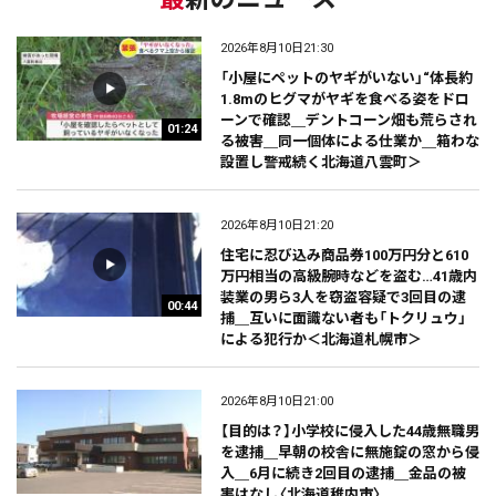
2026年8月10日21:30
「小屋にペットのヤギがいない」“体長約
1.8mのヒグマがヤギを食べる姿をドロ
ーンで確認＿デントコーン畑も荒らされ
01:24
る被害＿同一個体による仕業か＿箱わな
設置し警戒続く北海道八雲町＞
2026年8月10日21:20
住宅に忍び込み商品券100万円分と610
万円相当の高級腕時などを盗む…41歳内
装業の男ら3人を窃盗容疑で3回目の逮
00:44
捕＿互いに面識ない者も「トクリュウ」
による犯行か＜北海道札幌市＞
2026年8月10日21:00
【目的は？】小学校に侵入した44歳無職男
を逮捕＿早朝の校舎に無施錠の窓から侵
入＿6月に続き2回目の逮捕＿金品の被
害はなし〈北海道稚内市〉