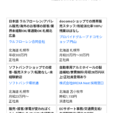
日本語 ラルフローレン/アパレ
docomoショップでの携帯販
ル販売/海外のお客様の接客/業
売スタッフ/有給消化率100%/
界未経験OK/車通勤OK 札幌北
残業ほぼなし
広島
プロバイドグループ ドコモシ
ラルフローレン合同会社
ョップ 円山
北海道 札幌市
北海道 札幌市
年収300万円
月給20万円～30万円
正社員
正社員
ソフトバンクショップでの接
自動車用アルミホイールの製
客・販売スタッフ/転勤なし・未
造補助/寮費無料!月収28万円以
経験歓迎
上!正社員登用あり
ソフトバンク環状通
株式会社BREXA Next 採用窓口
北海道 札幌市
北海道 苫小牧市
月給23万円～
時給1,150円
正社員
派遣社員
販売・接客/家電が変わればく
ECサポート事務/交通費支給/