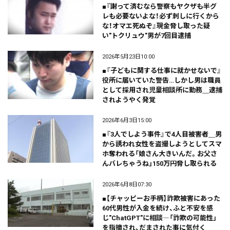
■『謝って済むなら警察もヤクザも半グ
レも必要ないよな！必ず刺しに行くから
な！オマエ死ぬぞ』現金脅し取った疑
い"トクリュウ"男が7回目逮捕
2026年5月23日10:00
■『子どもに関する仕事に就かせないで』
役所に届いていた警告…しかし男は職員
として採用され児童相談所に勤務＿逮捕
されようやく発覚
2026年6月3日15:00
■『3人でしよう事件』で4人目被害者＿男
から誘われ女性を盗撮しようとしてスマ
ホ奪われる「娘さん大きいんだ。お父さ
んバレちゃうね」150万円脅し取られる
2026年6月8日07:30
■【チャッピーお手柄】詐欺被害にあった
60代男性が入金を続け、ふと不安を感
じ"ChatGPT"に相談―「詐欺の可能性」
を指摘され、だまされた事に気付く