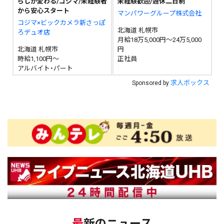
らしが変わる/コジマ/未経験者
未経験歓迎/週休二日制
から安心スタート
マンパワーグループ株式会社
コジマ×ビックカメラ新さっぽ
北海道 札幌市
ろデュオ店
月給18万5,000円～24万5,000
北海道 札幌市
円
時給1,100円～
正社員
アルバイト・パート
求人ボックス
Sponsored by
最新のニュース