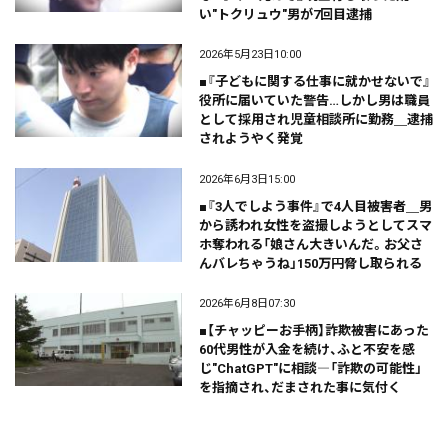
い"トクリュウ"男が7回目逮捕
2026年5月23日10:00
■『子どもに関する仕事に就かせないで』
役所に届いていた警告…しかし男は職員
として採用され児童相談所に勤務＿逮捕
されようやく発覚
2026年6月3日15:00
■『3人でしよう事件』で4人目被害者＿男
から誘われ女性を盗撮しようとしてスマ
ホ奪われる「娘さん大きいんだ。お父さ
んバレちゃうね」150万円脅し取られる
2026年6月8日07:30
■【チャッピーお手柄】詐欺被害にあった
60代男性が入金を続け、ふと不安を感
じ"ChatGPT"に相談―「詐欺の可能性」
を指摘され、だまされた事に気付く