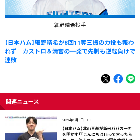
細野晴希投手
【日本ハム】細野晴希が8回11奪三振の力投も報わ
れず カストロ＆清宮の一発で先制も逆転負けで
連敗
関連ニュース
2026年5月5日10:00
【日本ハム】北山亘基が新米パパの一面
を明かす「『こんにちは！』って言ったら