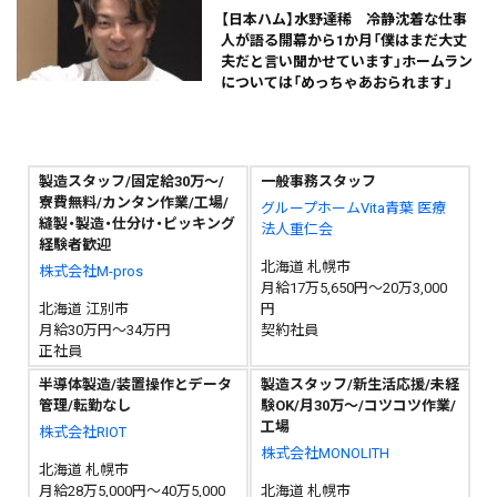
【日本ハム】水野達稀 冷静沈着な仕事
人が語る開幕から1か月「僕はまだ大丈
夫だと言い聞かせています」ホームラン
については「めっちゃあおられます」
製造スタッフ/固定給30万～/
一般事務スタッフ
寮費無料/カンタン作業/工場/
グループホームVita青葉 医療
縫製・製造・仕分け・ピッキング
法人重仁会
経験者歓迎
北海道 札幌市
株式会社M-pros
月給17万5,650円～20万3,000
北海道 江別市
円
月給30万円～34万円
契約社員
正社員
半導体製造/装置操作とデータ
製造スタッフ/新生活応援/未経
管理/転勤なし
験OK/月30万～/コツコツ作業/
工場
株式会社RIOT
株式会社MONOLITH
北海道 札幌市
月給28万5,000円～40万5,000
北海道 札幌市