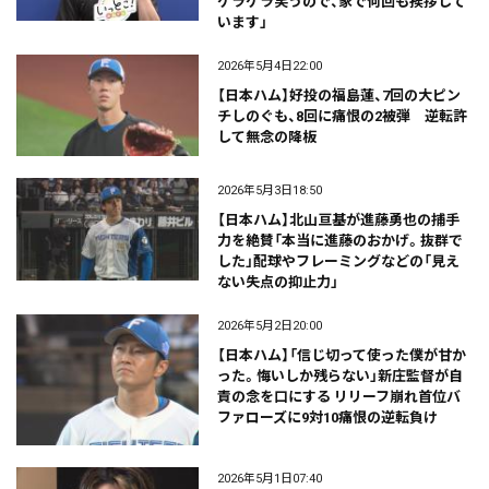
ケラケラ笑うので、家で何回も挨拶して
います」
2026年5月4日22:00
【日本ハム】好投の福島蓮、7回の大ピン
チしのぐも、8回に痛恨の2被弾 逆転許
して無念の降板
2026年5月3日18:50
【日本ハム】北山亘基が進藤勇也の捕手
力を絶賛「本当に進藤のおかげ。抜群で
した」配球やフレーミングなどの「見え
ない失点の抑止力」
2026年5月2日20:00
【日本ハム】「信じ切って使った僕が甘か
った。悔いしか残らない」新庄監督が自
責の念を口にする リリーフ崩れ首位バ
ファローズに9対10痛恨の逆転負け
2026年5月1日07:40