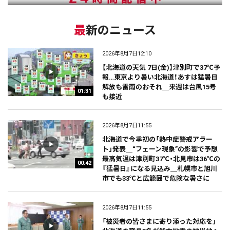
最新のニュース
2026年8月7日12:10
【北海道の天気 7日(金)】津別町で37℃予
報…東京より暑い北海道！あすは猛暑日
解放も雷雨のおそれ＿来週は台風15号
01:31
も接近
2026年8月7日11:55
北海道で今季初の「熱中症警戒アラー
ト」発表＿“フェーン現象”の影響で予想
最高気温は津別町37℃・北見市は36℃の
00:42
『猛暑日』になる見込み＿札幌市と旭川
市でも33℃と広範囲で危険な暑さに
2026年8月7日11:55
「被災者の皆さまに寄り添った対応を」