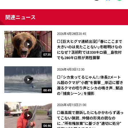
関連ニュース
2026年4月28日20:45
⬜【巨大ヒグマ連続出没】「春にここまで
大きいのは見たことない」冬眠明けなの
になぜ？苫前町では330キロ級＿島牧村
07:35
でも280キロ熊が男性襲撃
2026年4月3日12:30
⬜『シカ食ってるじゃん！』体長2メート
ル超のクマが“小鹿"を襲撃＿岸辺に響き
渡るクマの唸り声とシカの鳴き声…緊迫
00:49
の『捕食シーン』を撮影
2026年4月15日21:00
⬜最高裁で勝訴したにもかかわらず返っ
てこない猟銃…仲間の形見の銃なの
に…“所有権放棄”に基づき“適切に処分”
04:46