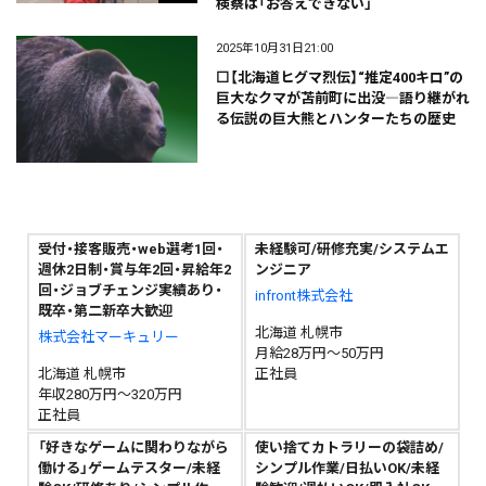
検察は「お答えできない」
2025年10月31日21:00
⬜【北海道ヒグマ烈伝】“推定400キロ”の
巨大なクマが苫前町に出没―語り継がれ
る伝説の巨大熊とハンターたちの歴史
受付・接客販売・web選考1回・
未経験可/研修充実/システムエ
週休2日制・賞与年2回・昇給年2
ンジニア
回・ジョブチェンジ実績あり・
infront株式会社
既卒・第二新卒大歓迎
北海道 札幌市
株式会社マーキュリー
月給28万円～50万円
北海道 札幌市
正社員
年収280万円～320万円
正社員
「好きなゲームに関わりながら
使い捨てカトラリーの袋詰め/
働ける」ゲームテスター/未経
シンプル作業/日払いOK/未経