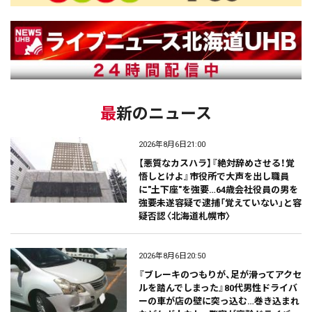
最新のニュース
2026年8月6日21:00
【悪質なカスハラ】『絶対辞めさせる！覚
悟しとけよ』市役所で大声を出し職員
に"土下座"を強要…64歳会社役員の男を
強要未遂容疑で逮捕「覚えていない」と容
疑否認〈北海道札幌市〉
2026年8月6日20:50
『ブレーキのつもりが、足が滑ってアクセ
ルを踏んでしまった』80代男性ドライバ
ーの車が店の壁に突っ込む…巻き込まれ