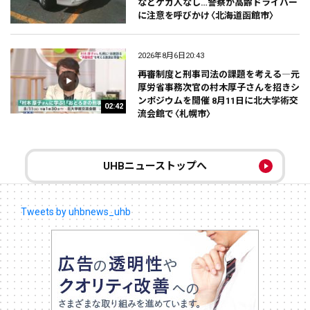
などケガ人なし…警察が高齢ドライバー
に注意を呼びかけ〈北海道函館市〉
2026年8月6日20:43
再審制度と刑事司法の課題を考える―元
厚労省事務次官の村木厚子さんを招きシ
ンポジウムを開催 8月11日に北大学術交
02:42
流会館で〈札幌市〉
UHBニューストップへ
Tweets by uhbnews_uhb