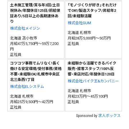
土木施工管理/賞与年3回/土日
「モノづくりが好き」それだけ
祝休み/年間休日125日/前給保
でOK!/製造スタッフ/昇給年2
証あり/5日以上の長期連休あ
回/未経験活躍
り
株式会社GUM
株式会社メイジン
北海道 札幌市
北海道 苫小牧市
月給28万5,000円～50万円
月給47万5,750円～59万7,200
正社員
円
正社員
コツコツ事務でムリなく!長く
未経験から活躍できるバイク
働ける安定環境/受付事務/資格
販売・接客スタッフ/100%反
不要・未経験OK/札幌市中央区
響・来店対応/年間休日120日
北三条西1丁目
株式会社バイク王&カンパニー
株式会社ELシステム
北海道 札幌市
北海道 札幌市
月給23万円～45万100円
月給25万9,500円～42万円
正社員
正社員
求人ボックス
Sponsored by