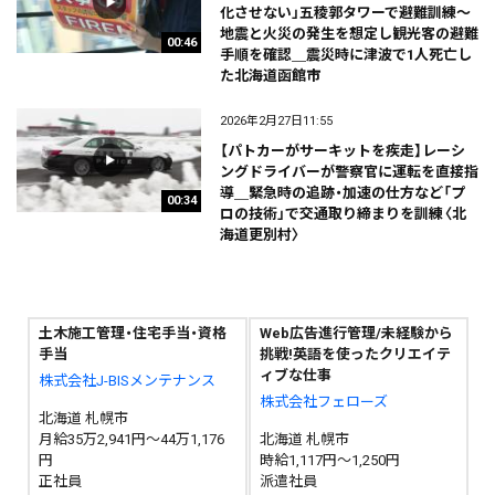
化させない」五稜郭タワーで避難訓練～
地震と火災の発生を想定し観光客の避難
00:46
手順を確認＿震災時に津波で1人死亡し
た北海道函館市
2026年2月27日11:55
【パトカーがサーキットを疾走】レーシ
ングドライバーが警察官に運転を直接指
導＿緊急時の追跡・加速の仕方など「プ
00:34
ロの技術」で交通取り締まりを訓練〈北
海道更別村〉
土木施工管理・住宅手当・資格
Web広告進行管理/未経験から
手当
挑戦!英語を使ったクリエイテ
ィブな仕事
株式会社J-BISメンテナンス
株式会社フェローズ
北海道 札幌市
月給35万2,941円～44万1,176
北海道 札幌市
円
時給1,117円～1,250円
正社員
派遣社員