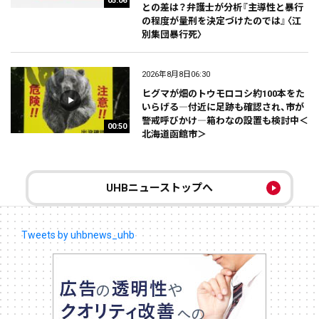
05:06
との差は？弁護士が分析『主導性と暴行
の程度が量刑を決定づけたのでは』〈江
別集団暴行死〉
2026年8月8日06:30
ヒグマが畑のトウモロコシ約100本をた
いらげる―付近に足跡も確認され、市が
警戒呼びかけ―箱わなの設置も検討中＜
00:50
北海道函館市＞
UHBニューストップへ
Tweets by uhbnews_uhb