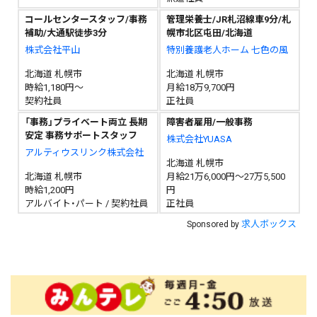
コールセンタースタッフ/事務
管理栄養士/JR札沼線車9分/札
補助/大通駅徒歩3分
幌市北区屯田/北海道
株式会社平山
特別養護老人ホーム 七色の風
北海道 札幌市
北海道 札幌市
時給1,180円～
月給18万9,700円
契約社員
正社員
「事務」プライベート両立 長期
障害者雇用/一般事務
安定 事務サポートスタッフ
株式会社YUASA
アルティウスリンク株式会社
北海道 札幌市
北海道 札幌市
月給21万6,000円～27万5,500
時給1,200円
円
アルバイト・パート / 契約社員
正社員
求人ボックス
Sponsored by