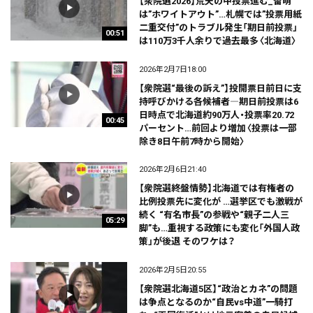
【衆院選2026】荒天の中投票進む_留萌
は”ホワイトアウト”…札幌では”投票用紙
二重交付”のトラブル発生「期日前投票」
00:51
は110万3千人余りで過去最多〈北海道〉
2026年2月7日18:00
【衆院選“最後の訴え”】投開票日前日に支
持呼びかける各候補者―期日前投票は6
日時点で北海道約90万人・投票率20.72
00:45
パーセント…前回より増加〈投票は一部
除き8日午前7時から開始〉
2026年2月6日21:40
【衆院選終盤情勢】北海道では有権者の
比例投票先に変化が …選挙区でも激戦が
続く “有名市長”の参戦や“親子二人三
05:29
脚”も…重視する政策にも変化「外国人政
策」が後退 そのワケは？
2026年2月5日20:55
【衆院選北海道5区】“政治とカネ”の問題
は争点となるのか“自民vs中道”一騎打