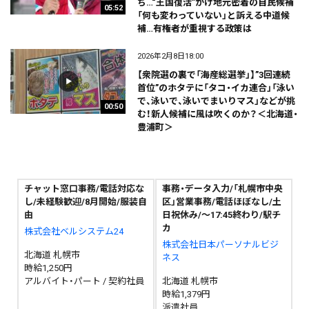
ち…“王国復活”かけ地元密着の自民候補
05:52
「何も変わっていない」と訴える中道候
補…有権者が重視する政策は
2026年2月8日18:00
【衆院選の裏で「海産総選挙」】”3回連続
首位”のホタテに「タコ・イカ連合」「泳い
で、泳いで、泳いでまいりマス」などが挑
00:50
む！新人候補に風は吹くのか？＜北海道・
豊浦町＞
チャット窓口事務/電話対応な
事務・データ入力/「札幌市中央
し/未経験歓迎/8月開始/服装自
区」営業事務/電話ほぼなし/土
由
日祝休み/～17:45終わり/駅チ
カ
株式会社ベルシステム24
株式会社日本パーソナルビジ
北海道 札幌市
ネス
時給1,250円
アルバイト・パート / 契約社員
北海道 札幌市
時給1,379円
派遣社員