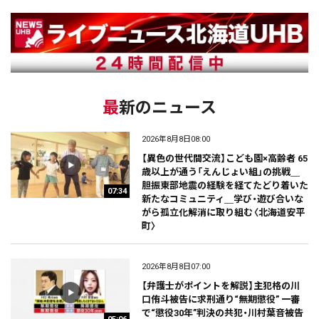
最新のニュース
2026年8月8日08:00
【異色の世代間交流】こども園×高齢者 65
歳以上が通う「えんじょい組」の挑戦＿
胆振東部地震の経験を経てたどり着いた
07:34
新たなコミュニティ＿学び・遊び合いな
がら孤立化解消に取り組む〈北海道安平
町〉
2026年8月8日07:00
【弁護士がポイントを解説】主犯格の川
口侑斗被告に求刑通り“無期懲役” 一審
で“懲役30年”判決の共犯・川村葉音被告