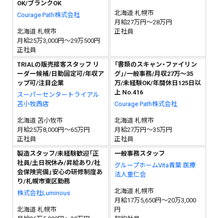
OK/ブランクOK
北海道 札幌市
Courage Path株式会社
月給27万円～28万円
北海道 札幌市
正社員
月給25万3,000円～29万500円
正社員
TRIALの販売接客スタッフ リ
「書類のスキャン・ファイリン
ーダー候補/日勤固定可/年収ア
グ」/一般事務/月収27万～35
ップ可/注目企業
万/未経験OK/年間休日125日以
上 No.416
スーパーセンタートライアル
苫小牧西店
Courage Path株式会社
北海道 苫小牧市
北海道 札幌市
月給25万8,000円～65万円
月給27万円～35万円
正社員
正社員
製造スタッフ/未経験歓迎「正
一般事務スタッフ
社員/土日祝休み/昇給あり/社
グループホームVita青葉 医療
会保険完備」安心の研修制度あ
法人重仁会
り/札幌市東区勤務
北海道 札幌市
株式会社Luminous
月給17万5,650円～20万3,000
北海道 札幌市
円