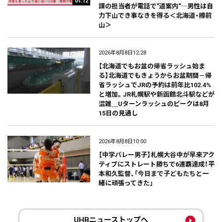
01:12
課の担当者が電話で"道案内"―男性は自
力下山でき事なきを得る＜北海道・樽前
山＞
2026年8月8日12:28
【北海道でもお盆の帰省ラッシュ始ま
る】北海道でもきょうからお盆期間－帰
省ラッシュでJRの予約は前年比102.4%
と増加。JR札幌駅や新函館北斗駅などが
混雑＿Uターンラッシュのピークは8月
15日の見通し
2026年8月8日10:00
【中学バレー男子】札幌大谷中が早来アク
ティブにストレート勝ちで6連覇達成！平
本和久監督、「今日まで子どもたちと一
緒に頑張ってきた」
UHBニューストップへ