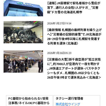
【速報】JR苗穂駅で駅名看板から雪庇が
落下…通行人の女性1人がケガ＿"災害
級"ドカ雪の北海道札幌市
2026年1月27日19:54
【最新情報 札幌圏の最終列車を繰り上げ
へ】“災害級の記録的豪雪”でJR北海道が
28・29日午後9時以降に札幌駅を発着す
る列車を運休〈北海道〉
2026年1月26日05:23
【災害級の大雪】新千歳空港が"孤立状態
に"_約7000人が空港内で一夜を明かす
_JR快速エアポートが運休・バスやタク
シーもダメ…札幌圏のJRは少なくとも
26日午後1時まで運休見込み＜北海道＞
PC基礎から始められる!/受発
タクシー運行管理者
注事務/ネイルOK/PC基礎から
株式会社ウイング