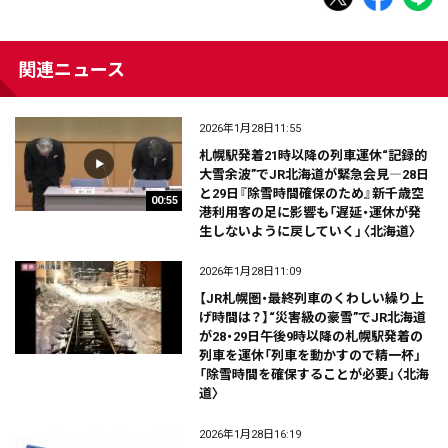
関連ニュース
2026年1月28日11:55
札幌駅発着21時以降の列車運休“記録的
大雪余波”でJR北海道が緊急会見―28日
と29日『除雪時間確保のため』新千歳空
00:55
港利用客の足に影響も「遅延・運休が発
生しないように戻していく」〈北海道〉
2026年1月28日11:09
【JR札幌圏・最終列車のくわしい繰り上
げ時間は？】“災害級の豪雪”でJR北海道
が28・29日午後9時以降の札幌駅発着の
列車を運休「列車を動かすので精一杯」
「除雪時間を確保することが必要」〈北海
道〉
2026年1月28日16:19